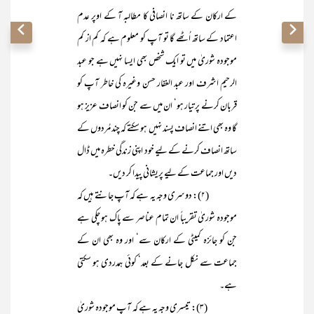
کے ارکان کے ساتھ نا انصافی کا مطالبہ آ کے اوپر عدم
اعتماد کے ساتھ اُٹھے گا تو آپ کو معلوم ہے کہ کم از کم
موجودہ شوریٰ میں تو ایک شخص بھی ایسا نہیں ہے جو عبد
الرحیم اشرف اور عبد الغفار حسن وغیرہ کی خاطر آپ کو
قربان کرنے پر تیار ہو‘ ان میں سے جن کو انصاف عزیز ہو
گا وہ بھی اتنے انصاف پسند نہیں ہو سکتے کہ چند مُردوں کے
ساتھ انصاف کرنے کے لیے خود اپنی زندگی خطرہ میں ڈال
دیں اور جماعت کے لیے پریشانی پیدا کر دیں۔
(۲): دوسری وجہ یہ ہے کہ آپ جانتے ہیں کہ
موجودہ شوریٰ تقریباً ان تمام عناصر سے پاک ہو چکی ہے
جن کو جائزہ کمیٹی کے ارکان سے‘ اور وہ بھی ان کے
جماعت سے نکل جانے کے بعد‘ کوئی ہمدردی ہو سکتی
ہے۔
(۳): تیسری وجہ یہ ہے کہ آپ موجودہ شوریٰ