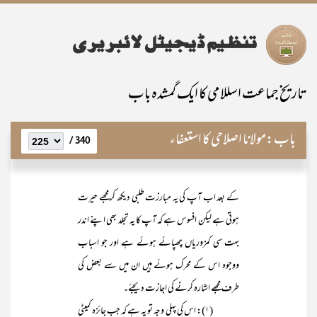
تاریخ جماعت اسللامی کا ایک گمشدہ باب
باب:
مولانا اصلاحی کا استعفاء
340 /
کے بعد اب آپ کی یہ مبارزت طلبی دیکھ کر مجھے حیرت
ہوتی ہے لیکن افسوس ہے کہ آپ کا یہ تجلد بھی اپنے اندر
بہت سی کمزوریاں چھپائے ہوئے ہے اور جو اسباب
ووجوہ اس کے محرک ہوئے ہیں ان میں سے بعض کی
طرف مجھے اشارہ کرنے کی اجازت دیجئے۔
(۱): اس کی پہلی وجہ تو یہ ہے کہ جب جائزہ کمیٹی