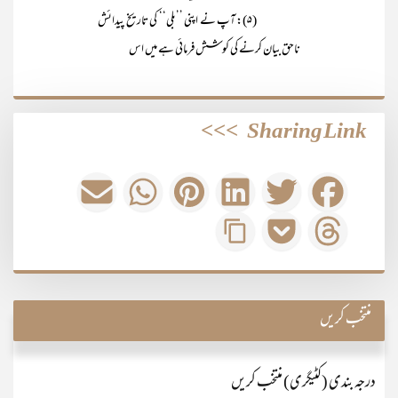
(۵): آپ نے اپنی ’’بلی‘‘ کی تاریخ پیدائش
ناحق بیان کرنے کی کوشش فرمائی ہے میں اس
>>>
Sharing Link
منتخب کریں
درجہ بندی (کٹیگری) منتخب کریں