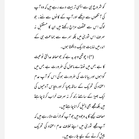
کو شروع ہی سے ایسی تربیت دے رہے ہیں کہ وہ آپ
کی آنکھوں سے دیکھے اور آپ کے کانوں سے سُنے۔ جو
لوگ اس سے مختلف مزاج رکھتے ہیں ان کا مستقبل نہ
صرف اس شوریٰ میں بلکہ سرے سے جماعت ہی کے
اندر میں نہایت تاریک دیکھتا ہوں۔
(۴): چوتھی وجہ یہ ہے کہ جو معاملہ عدالتی نوعیت
کا ہے جس میں ٹھنڈے ماحول کی ضرورت ہے جس میں
گواہوں اور بیانات کی ضرورت ہو گی اس کو آپ عدم
اعتماد کی تحریک کے ساتھ چھپا کر اور پچاس آدمیوں کی
ایک بھیڑ کے سامنے رکھ کر نہ صرف خراب کرنا چاہتے
ہیں بلکہ مجھے بھی ذلیل کرانا چاہتے ہیں۔
معاف کیجئے گا یہ وجوہ ہیں جو آپ کو جرأت دلا رہے ہیں کہ
آپ مجھے شوریٰ میں اپنے خلاف عدم اعتماد کی تحریک
پیش کرنے کے لیے بلا رہے ہیں۔