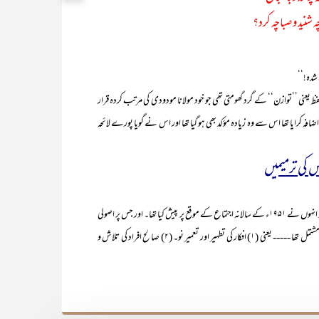
 شنید و صباچہ کرد؟
شدہ!‘‘
 ’’توازن‘‘ کے گرد گھومتی تھی جو خود مولانا مودودی کی مرتب کردہ قرار
افہ کرایا تھا اس سے وہ زیادہ مؤکد بھی ہو گیا تھا اور اس نے گویا پورے لائحہ
س کی ترمیمیں
مولانا مودودی نے اپنی قرار داد کی بناء اس لائحہ عمل پر قائم کی تھی جو انہوں نے ۱۹۵۱ء کے سالانہ اجتماع کے موقع پر پیش کیا تھا۔ اور جس پر اصولی
اعتبار سے جماعت اُس وقت سے عمل پیرا تھی ----- یہ لائحہ عمل چار اجزاء پر مشتمل تھا ----- یعنی (۱) افکار کی تطہیر اور تعمیر نو۔ (۲) صالح افراد کی تلاش و