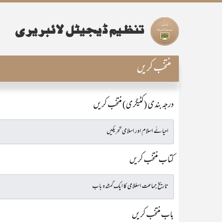
منتخب کریں
درجہ بندی (کٹیگری) منتخب کریں
کتاب منتخب کریں
باب منتخب کریں