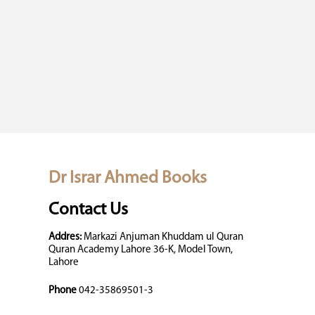
Dr Israr Ahmed Books
Contact Us
Addres:
Markazi Anjuman Khuddam ul Quran
Quran Academy Lahore 36-K, Model Town,
Lahore
Phone
042-35869501-3