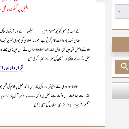
بلبل چہ گفت و گل چہ
کے مصداق کسی کو کچھ معلوم نہیں ------ لیکن ’’اے بسا آرزو کہ خاک 
جہاں تک یادداشت کام کرتی ہے‘ مولانا اصلاحی کی پوری تقریر ایک لفظ یعنی
داد کے اصل متن میں بھی شامل تھا۔ البتہ مولانا اصلاحی نے اُس میں جس جملے کا اض
عمل کے لیے محافظ اور مہیمن کی صورت اختیار کر لی تھی۔
قرار داد اور ا
تنظیم و تربیت۔ (۳) اجتماعی اصلاح کی سعی (یعنی