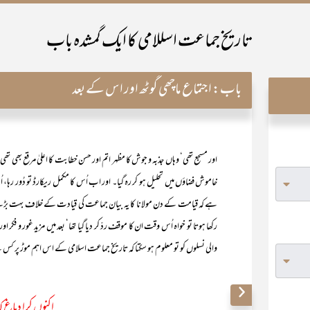
تاریخ جماعت اسللامی کا ایک گمشدہ باب
باب:
اجتماع ماچھی گوٹھ اور اس کے بعد
اور مسجع تھی‘ وہاں جذبہ و جوش کا مظہر اتم اور حسن خطابت کا اعلیٰ مرقع بھی تھی 
خاموش فضاؤں میں تحلیل ہو کر رہ گیا۔ اور اب اُس کا مکمل ریکارڈ تو دُور رہا،
ہے کہ قیامت کے دن مولانا کا یہ بیان جماعت کی قیادت کے خلاف بہت بڑے
رکھا ہوتا تو خواہ اُس وقت ان کا موقف ردّ کر دیا گیا تھا‘ بعد میں مزید غور و فکر ا
والی نسلوں کو تو معلوم ہو سکتا کہ تاریخ جماعت اسلامی کے اس اہم موڑ پر کس نے 
اکنوں کرا دماغ ک