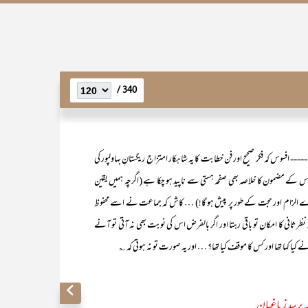
340 /
----- افسوس کہ فکر صحیح اور فن خطابت کا یہ شاہکار امتزاج ریگستانِ بہاولپور کی
 اُس کے مضمون کا خلاصہ بھی صفحہ ہستی سے ناپید ہو چکا ہے (اگرچہ ہمیں یقین
 الزام اور حجت کے طور پر پیش ہو گا!) … کاش کہ جماعت نے اسے محفوظ
ور نظر ثانی کا امکان تو باقی رہتا اور اگر بالفرض اس کی نوبت بھی نہ آتی تو آنے
کیا کہا تھا اور کس کا موقف کیا تھا؟ … اور یہ صورت تو نہ ہوتی کہ ؎
ہ پرسد ز باغبان