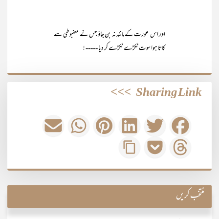
اور اس عورت کے مانند نہ بن جاؤ جس نے مضبوطی سے
کاتا ہوا سوت ٹکڑے ٹکڑے کر دیا ----- !
>>>
Sharing Link
منتخب کریں