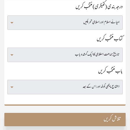
درجہ بندی (کٹیگری) منتخب کریں
کتاب منتخب کریں
باب منتخب کریں
تلاش کریں