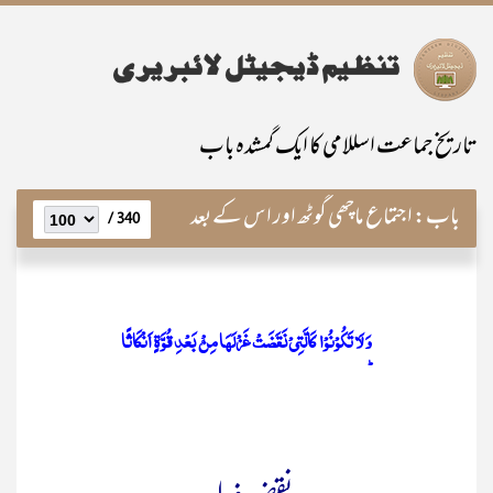
تاریخ جماعت اسللامی کا ایک گمشدہ باب
باب:
اجتماع ماچھی گوٹھ اور اس کے بعد
340 /
وَ لَا تَکُوۡنُوۡا کَالَّتِیۡ نَقَضَتۡ غَزۡلَہَا مِنۡۢ بَعۡدِ قُوَّۃٍ اَنۡکَاثًا
ؕ