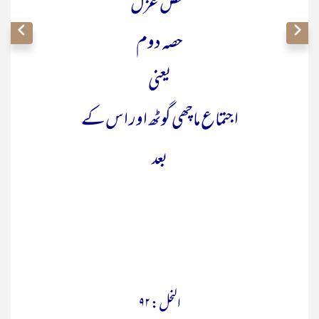
نقض غزل
حصہ دوم
یعنی
اجتماع ماچھی گوٹھ اور اس کے
بعد
النحل: ۹۲