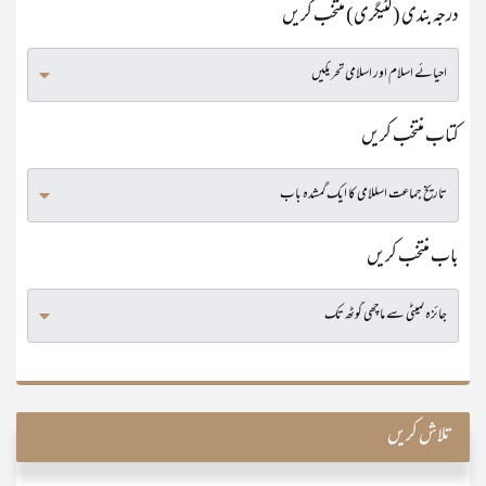
درجہ بندی (کٹیگری) منتخب کریں
کتاب منتخب کریں
باب منتخب کریں
تلاش کریں