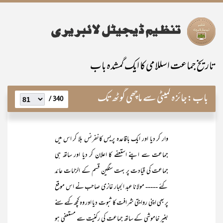
تاریخ جماعت اسللامی کا ایک گمشدہ باب
باب:
جائزہ کمیٹی سے ماچھی گوٹھ تک
340 /
وار کر دیا اور ایک باقاعدہ پریس کانفرنس بلا کر اس میں
جماعت سے اپنے استعفے کا اعلان کر دیا اور ساتھ ہی
جماعت کی قیادت پر بہت سنگین قسم کے الزامات عائد
کئے ----- مولانا عبد الجبار غازی صاحب نے اس موقع
پر بھی اپنی روایتی شرافت کا ثبوت دیا اور وہ کچھ کہے سنے
بغیر خاموشی کے ساتھ جماعت کی رکنیت سے مستعفی ہو