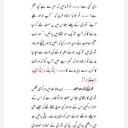
دی گئی ہے! ----- تو فرمائیں کہ میرے لیے کیا حکم
ہے؟ ----- تو جواباً ارشاد فرمایا کہ ’’آپ لاہور چلے
آیئے‘ شوریٰ کے پہلے اجلاس میں یہ مسئلہ طے کر لیا
جائے گا کہ آپ شریک ہو سکتے ہیں یا نہیں!‘‘ اور جب
حکیم صاحب نے مزید اصرار کیا کہ انہیں لاہور پہنچنے اور پھر
شوریٰ میں شریک ہوئے بغیر لوٹنے کی ذلت سے بچا لیا
جائے تو ارشاد ہوا کہ ’گھبرایئے نہیں! آپ کو آمد و رفت
اِنَّا لِلّٰہ وَ اِنَّا الَیْہِ
کا کرایہ دے دیا جائے گا ----- !
رَاجِعُوْن!!
ان حالات میں مرکزی مجلس
شوریٰ کی قرار دادِ اعتماد ………
شوریٰ کا ہنگامی اجلاس منعقد ہوا تو ظاہر ہے کہ اس کے
معزز اراکین اس کے سوا اور کیا سوچ سکتے تھے کہ جیسے بھی
ہو پہلے روٹھے ہوئے امیر کو منایا جائے۔ باقی باتیں بعد
میں دیکھی جائیں گی۔ چنانچہ شوریٰ نے مولانا مودودی