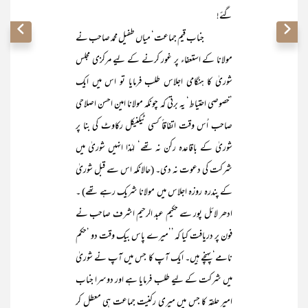
گئے!
جناب قیم جماعت‘ میاں طفیل محمد صاحب نے
مولانا کے استعفاء پر غور کرنے کے لیے مرکزی مجلس
شوریٰ کا ہنگامی اجلاس طلب فرمایا تو اس میں ایک
’خصوصی احتیاط‘ یہ برتی کہ چونکہ مولانا امین احسن اصلاحی
صاحب اُس وقت اتفاقاً کسی ٹیکنیکل رکاوٹ کی بنا پر
شوریٰ کے باقاعدہ رکن نہ تھے‘ لہٰذا انہیں شوریٰ میں
شرکت کی دعوت نہ دی۔ (حالانکہ اس سے قبل شوریٰ
کے پندرہ روزہ اجلاس میں مولانا شریک رہے تھے) ۔
ادھر لائل پور سے حکیم عبد الرحیم اشرف صاحب نے
فون پر دریافت کیا کہ ’’میرے پاس بیک وقت دو ’حکم
نامے‘ پہنچے ہیں۔ ایک آپ کا جس میں آپ نے شوریٰ
میں شرکت کے لیے طلب فرمایا ہے اور دوسرا جناب
امیر حلقہ کا جس میں میری رکنیت جماعت ہی معطل کر