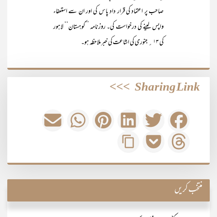
صاحب پر اعتماد کی قرار داد پاس کی اور ان سے استعفاء
واپس لینے کی درخواست کی۔ روزنامہ ’’کوہستان‘‘ لاہور
کی ۱۳؍ جنوری کی اشاعت کی خبر ملاحظہ ہو۔
>>>
Sharing Link
منتخب کریں