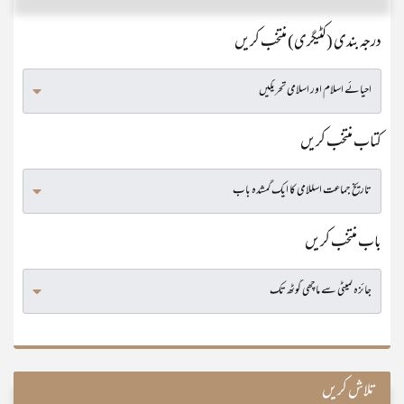
درجہ بندی (کٹیگری) منتخب کریں
کتاب منتخب کریں
باب منتخب کریں
تلاش کریں