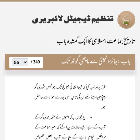
تاریخ جماعت اسللامی کا ایک گمشدہ باب
باب:
جائزہ کمیٹی سے ماچھی گوٹھ تک
340 /
طرز پر مرتب کیا کہ جن انتہائی نتائج تک ہو مجلس شوریٰ کو
پہنچانا چاہتے تھے ان کی تائید اس پورے مواد سے حاصل
ہو۔
٭… پانچواں یہ کہ انہوں نے جتھہ بندی کر کے
آپ کے لیے ایسے حالات پیدا کئے کہ امیر جماعت کے
فرائض انجام دینے کے بجائے آپ بعض مخصوص