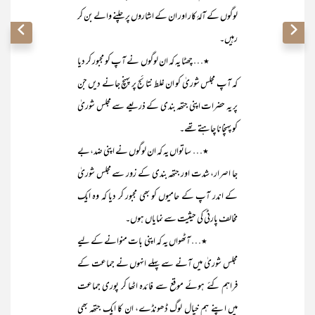
لوگوں کے آلۂ کار اور ان کے اشاروں پر چلنے والے بن کر
رہیں۔
٭… چھٹا یہ کہ ان لوگوں نے آپ کو مجبور کر دیا
کہ آپ مجلس شوریٰ کو ان غلط نتائج پر پہنچ جانے دیں جن
پر یہ حضرات اپنی جتھہ بندی کے ذریعے سے مجلس شوریٰ
کو پہنچانا چاہتے تھے۔
٭… ساتواں یہ کہ ان لوگوں نے اپنی ضد،بے
جا اصرار، شدت اور جتھہ بندی کے زور سے مجلس شوریٰ
کے اندر آپ کے حامیوں کو بھی مجبور کر دیا کہ وہ ایک
مخالف پارٹی کی حیثیت سے نمایاں ہوں۔
٭… آٹھواں یہ کہ اپنی بات منوانے کے لیے
مجلس شوریٰ میں آنے سے پہلے انہوں نے جماعت کے
فراہم کئے ہوئے موقع سے فائدہ اٹھا کر پوری جماعت
میں اپنے ہم خیال لوگ ڈھونڈے، ان کا ایک جتھہ بھی