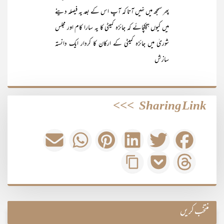
پھر سمجھ میں نہیں آتا کہ آپ اس کے بعد یہ فیصلہ دینے
میں کیوں ہچکچائے کہ جائزہ کمیٹی کا یہ سارا کام اور مجلس
شوریٰ میں جائزہ کمیٹی کے ارکان کا کردار ایک دانستہ
سازش
>>>
Sharing Link
منتخب کریں