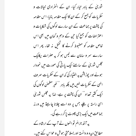
شوریٰ کے باہر تیار کیا، ان کے انفرادی خیالات و
نظریات کو جمع کر کے ان کا ایک مقدمہ بنایا، اس مقدمہ
کی پشت پر جماعت کے ان سارے لوگوں کی شکایات و
اعتراضات کو جمع کیا جن کے وہم و گمان میں بھی اس
خاص مقدمہ کو مضبوط کرنے کا تخیل نہ تھا۔ پھر اس
سارے سر و سامان سے لیس ہو کر یہ حضرات یکایک
مجلس شوریٰ کے سامنے ایک پارٹی کی صورت میں نمودار
ہوئے اور پوزیشن یہ اختیار کی کہ ان کے نظریات صرف
انہی کے نظریات نہیں ہیں بلکہ باہر ’’غیر مطمئن لوگوں کی
ایک کثیر تعداد‘‘ ان کی پشت پر ہے، لہٰذا یہ مجلس شوریٰ
اسی راستہ پر چلے جس پر وہ اسے چلانا چاہتے ہیں ورنہ
جماعت میں ایک بڑی پھوٹ پڑ کر رہے گی۔
یہ آٹھ جرائم تو انہوں نے آپ کے ارشاد کے
مطابق دیدہ و دانستہ اور بسلامتی ہوش و حواس کئے ہیں۔