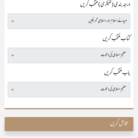
درجہ بندی (کٹیگری) منتخب کریں
کتاب منتخب کریں
باب منتخب کریں
تلاش کریں