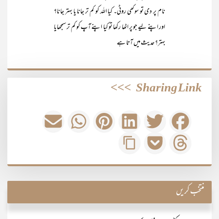
نام پر دی تو سوکھی روٹی۔ کیا اللہ کو کم تر جانا یا بہتر جانا؟
اور اپنے لیے جو پر اٹھا رکھا تو کیا اپنے آپ کو کم تر سمجھایا
بہتر؟ حدیث میں آتا ہے
>>>
Sharing Link
منتخب کریں