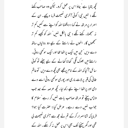
کچھ بتایا ہے‘ جاؤ اس پر عمل کرو۔ لیکن وہ صاحب کہنے
لگے: نہیں جی! کوئی آخری نصیحت فرما دیجیے۔ ان کے
اصرار پر مرشد نے کہا: دیکھنا اللہ کو اپنے سے کہیں کم تر
نہ سمجھنا۔ کہنے لگے: جی بالکل نہیں‘ اللہ کو کیسے کم تر
سمجھوں گا۔ انہوں نے راستے کے لیے دو روٹیاں ساتھ
دے دیں‘ جن میں ایک پراٹھا تھا اور ایک سوکھی روٹی۔
راستے میں بھوک لگی‘ کھانا کھانے کے لیے بیٹھے تو کوئی
سائل آ گیا کہ اللہ کے نام پر مجھے بھی کچھ دے دیں‘ تو حاتم
طائی کی قبر پر لات ماری اور پوری سوکھی روٹی اسے دے
دی اور پراٹھا اپنے لیے رکھ لیا۔ کچھ عرصہ کے بعد جب
واپس پہنچے تو مرشد صاحب بات نہیں کر رہے‘ سلام کا
جواب نہیں دے رہے۔ عرض کیا: حضرت کیا ہوا؟
فرمایا کہ اتنا اصرار کر کے تم نے مجھ سے آخری نصیحت لی
تھی اور گھر پہنچنے تک بھی اس پر عمل نہ کر سکے۔ اللہ کے