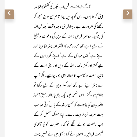
آگے بڑھنے سے قبل اب تک کی گفتگو کا خلاصہ
پیش کرتا ہوں۔ اس کوچہ میں پہلا قدم ہی سوچ سمجھ کر
رکھنے کی ضرورت ہے۔ پہلا فرض: ہمہ وقت‘ ہمہ تن اللہ
کی بندگی۔ دوسرا فرض: اللہ کے دین کی دعوت و تبلیغ
کے لیے اپنے تن من دھن کا بیشتر اور بہتر لگا دینا اور
اپنے لیے‘ اپنی معاش کے لیے‘ اپنے گھروالوں کے
لیے کمتر اور کہتر رکھنا۔ اللہ کے دین اور اپنی ذات کے
مابین نسبت و تناسب کا معاملہ یہی ہونا چاہیے۔ اگر آپ
نے بہتر اپنے لیے رکھا اور کہتر دین کے لیے رکھا تو
ناکام ہو گئے۔ اس ضمن میں ایک بڑا پیارا اور سبق آموز
واقعہ بیان کیا جاتا ہے کہ کسی مرشد کے پاس کوئی صاحب
بہت عرصہ زیرتربیت رہے۔ اپنا سلوک مکمل کر کے
جب رخصت ہونے لگے تو کہا: حضرت کوئی آخری
نصیحت فرمائیں۔ انہوں نے کہا: بھئی میں نے تمہیں بہت