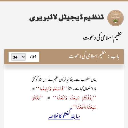
تنظیم اسلامی کی دعوت
باب:
تنظیم اسلامی کی دعوت
54 /
یہاں مطلوب ہے۔ چنانچہ قرآن حکیم نے اس لفظ کو کئی
’’فَاسْمَعُوا وَاَطِیعُوا‘‘
بار استعمال کیا ہے۔ مثلاً
اور
’’اِذْقُلْتُمْ سَمِعْنَا وَاَطَعْنَا‘‘
’’وَقَالُوْا
اور
سَمِعْنَا وَاَطَعْنَا‘‘۔
سابقہ گفتگو کا خلاصہ