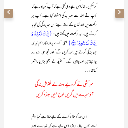
کر سکیں۔ نماز اس لیے دی گئی ہے کہ آپ کو یاد رہے کہ
آپ نے اللہ سے عہد ِ بندگی استوار کیا ہے۔ آپ ہر
رکعت میں اللہ تعالیٰ کے ساتھ اپنے اس عہد ِبندگی کی تجدید
{اِیَّاکَ نَعۡبُدُ وَ
کرتے ہیں۔ ہر رکعت میں کہتے ہیں:
اِیَّاکَ نَسۡتَعِیۡنُ ؕ﴿۴﴾}
یعنی ’’اے پروردگار! ہم تیری
ہی بندگی کرتے ہیں اور کریں گے‘ اور تجھ ہی سے مدد
چاہتے ہیں اور چاہیں گے۔‘‘ حفیظؔ نے کبھی بڑا پیارا شعر
کہاتھا : ؎
سرکشی نے کر دیے دھندلے نقوشِ بندگی
آؤ سجدے میں گریں لوحِ جبیں تازہ کریں
اس عہد کو تازہ کرنے کے لیے نماز ہے‘مباداتم
اسے بھول جاؤ۔ روزہ اس لیے ہے کہ تمہارے اندر