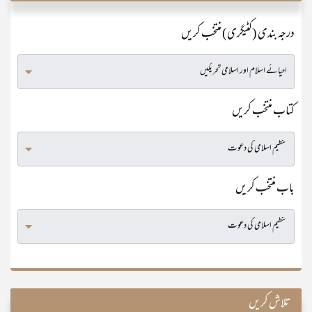
درجہ بندی (کٹیگری) منتخب کریں
کتاب منتخب کریں
باب منتخب کریں
تلاش کریں