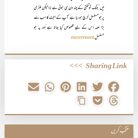
ہیں‘ جنگ تو گنتی کے چند دن ہی ہوئی ہے نا! لیکن ملٹری
پر جو مسلسل خرچ ہو رہا ہے‘آپ کے بجٹ کا سب سے
بڑا حصہ اس کے لیے مخصوص کیا جاتا ہے‘اور یہ جو
مسلسل
movement
>>>
Sharing Link
منتخب کریں