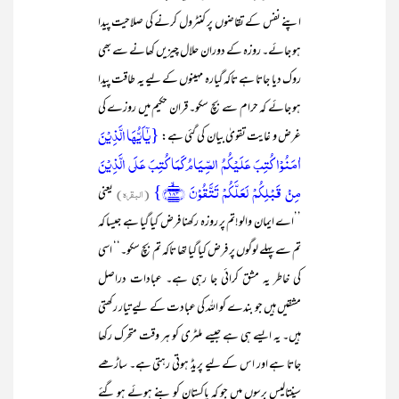
اپنے نفس کے تقاضوں پر کنٹرول کرنے کی صلاحیت پیدا
ہو جائے۔ روزہ کے دوران حلال چیزیں کھانے سے بھی
روک دیا جاتا ہے تاکہ گیارہ مہینوں کے لیے یہ طاقت پیدا
ہو جائے کہ حرام سے بچ سکو۔ قران حکیم میں روزے کی
{یٰۤاَیُّہَا الَّذِیۡنَ
غرض و غایت تقویٰ بیان کی گئی ہے:
اٰمَنُوۡا کُتِبَ عَلَیۡکُمُ الصِّیَامُ کَمَا کُتِبَ عَلَی الَّذِیۡنَ
مِنۡ قَبۡلِکُمۡ لَعَلَّکُمۡ تَتَّقُوۡنَ ﴿۱۸۳﴾ۙ}
(البقرہ)
یعنی
’’اے ایمان والو!تم پر روزہ رکھنا فرض کیا گیا ہے جیسا کہ
تم سے پہلے لوگوں پر فرض کیا گیا تھا تاکہ تم بچ سکو۔‘‘ اسی
کی خاطر یہ مشق کرائی جا رہی ہے۔ عبادات دراصل
مشقیں ہیں جو بندے کو اللہ کی عبادت کے لیے تیار رکھتی
ہیں۔ یہ ایسے ہی ہے جیسے ملٹری کو ہر وقت متحرک رکھا
جاتا ہے اور اس کے لیے پریڈ ہوتی رہتی ہے۔ ساڑھے
سینتالیس برسوں میں جو کہ پاکستان کو بنے ہوئے ہو گئے