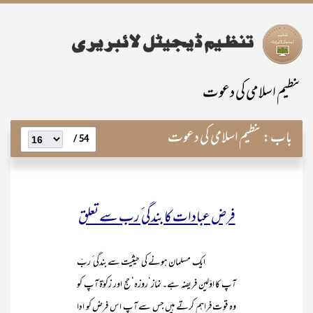
تنظیم اسلامی کی دعوت
باب:
تنظیم اسلامی کی دعوت
54 /
فرض عبادات کا بندگی ٔ رب سے تعلق
ایک مسلمان ہونے کی حیثیت سے بندگی ٔ ربّ
آپ کا اوّلین فریضہ ہے۔ نماز‘روزہ‘حج اور زکوٰۃ آپ کو
وہ قوت فراہم کرتے ہیں جس سے آپ اس فرض کو ادا