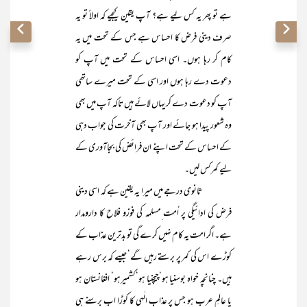
ہے تو پھر یہ کس لیے ہے؟ آپ یقین کیجیے کہ اولاً تو یہ
صرف دینی فرض کا احساس ہے جس کے تحت میں یہ
کام کر رہا ہوں۔ اسی احساس کے تحت میں آپ کو
دعوت دے رہا ہوں اور اسی کے تحت میرے ساتھی
آپ کو دعوت دے کر یہاں لائے ہیں تاکہ آپ میں بھی
وہ شعور پیدا ہو جائے اور آپ بھی آخرت کی جواب دہی
کے احساس کے تحت اپنے ان فرائض کی بجاآوری کے
لیے کمرکس لیں۔
ثانوی درجے میں میرا یہ یقین ہے کہ اسی دینی
فرض کی ادائیگی پر اُمت ِمسلمہ کی فوزو فلاح کا دارومدار
ہے۔ اگر امت یہ کام نہیں کرے گی تو بدترین عذاب کے
کوڑے اس کی کمر پر برستے رہیں گے‘ جیسے کہ برس رہے
ہیں۔ چنانچہ خواہ بوسنیا ہو‘چیچنیا ہو‘کشمیرہو‘ افغانستان ہو
یا عالمِ عرب ہو جس پر عذابِ الٰہی کا کوڑا اب برسنے ہی