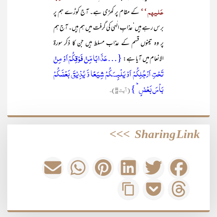
عَلیھم‘‘
کے مقام پر کھڑی ہے۔ آج کوڑے ہم پر
برس رہے ہیں‘عذابِ الٰہی کی گرفت میں ہم ہیں۔ آج ہم
پر وہ تینوں قسم کے عذاب مسلط ہیں جن کا ذکر سورۃ
{…عَذَابًا مِّنۡ فَوۡقِکُمۡ اَوۡ مِنۡ
الانعام میں آیا ہے:
تَحۡتِ اَرۡجُلِکُمۡ اَوۡ یَلۡبِسَکُمۡ شِیَعًا وَّ یُذِیۡقَ بَعۡضَکُمۡ
بَاۡسَ بَعۡضٍ ؕ }
(آیت ۶۵)۔
>>>
Sharing Link