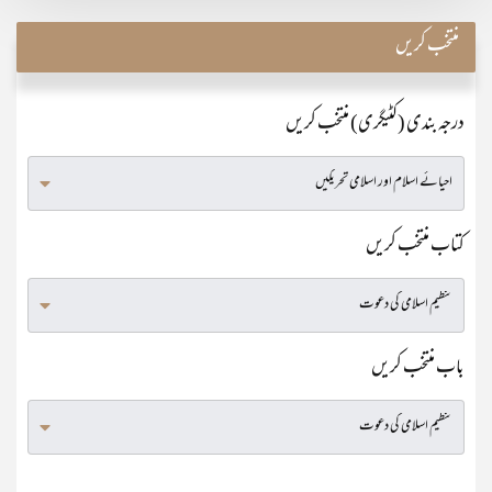
منتخب کریں
درجہ بندی (کٹیگری) منتخب کریں
کتاب منتخب کریں
باب منتخب کریں