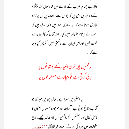
والا ہے (عالمِ عرب کے بارے میں محمد رسول اللہﷺ
نے وہ خبریں دی ہیں کہ جو ان سے واقف ہیں ان پر لرزہ
طاری ہوتا ہے)۔ یہ ساری سزائیں اسی لیے ہیں کہ
امت نے اپنا فرض ادا نہیں کیا۔ اللہ تعالیٰ کو کافروں سے
محبت نہیں اور اہل ایمان سے دشمنی نہیں‘ تو پھر کیا وجہ
ہے کہ ؎
رحمتیں ہیں تری اغیار کے کاشانوں پر
برق گرتی ہے تو بیچارے مسلمانوں پر!
یہ اصل میں سزا ہے۔ حال ہی میں میری جو
کتاب شائع ہوئی ہے ’’سابقہ اور موجودہ مسلمان اُمتوں کا
ماضی‘حال اور مستقبل‘‘ ذرا کبھی اس کا مطالعہ کیجیے۔ آج
’’مَغضوب
حقیقت میں یہود کی بجائے اُمت ِمحمدﷺ