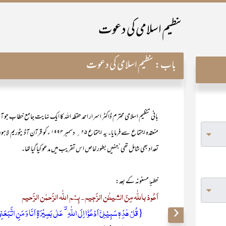
تنظیم اسلامی کی دعوت
باب:
تنظیم اسلامی کی دعوت
بانی تنظیم اسلامی محترم ڈاکٹر اسرار احمد حفظہ اللہ کا ایک نہایت جامع خطاب ج
منعقدہ اجتماع سے فرمایا۔ یہ اجتماع ۵
تعداد بھی شامل تھی‘جنہیں بطور خاص اس تقریب میں مدعو کیا گیا تھا۔
خطبۂ مسنونہ کے بعد:
اَعُوذ باللّٰہ مِنَ الشیطٰن الرَّجیم ۔ بِسْم اللّٰہ الرَّحمٰن الرَّحیم
{قُلۡ ہٰذِہٖ سَبِیۡلِیۡۤ اَدۡعُوۡۤا اِلَی اللّٰہِ ۟ؔ عَلٰی بَصِیۡرَۃٍ اَنَا وَ مَنِ اتَّبَعَنِیۡ ؕ وَ