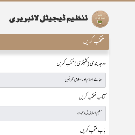
منتخب کریں
درجہ بندی (کٹیگری) منتخب کریں
کتاب منتخب کریں
باب منتخب کریں