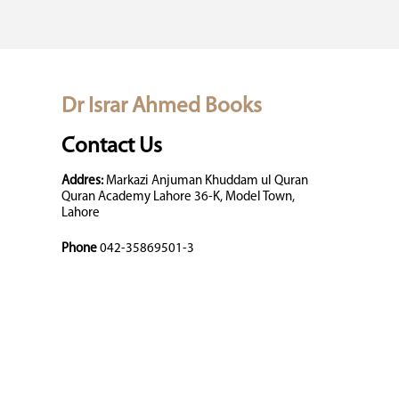
Dr Israr Ahmed Books
Contact Us
Addres:
Markazi Anjuman Khuddam ul Quran
Quran Academy Lahore 36-K, Model Town,
Lahore
Phone
042-35869501-3