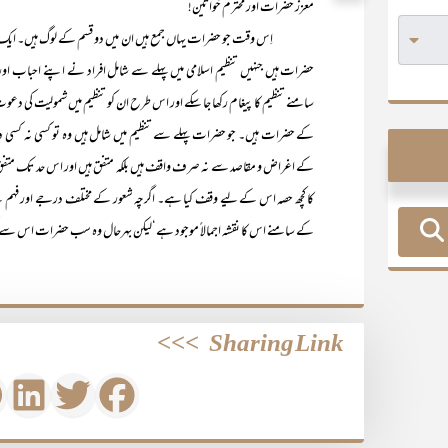
معزز حضرات اور محترم خواتین!
اِس وقت جو حضرات یہاں جمع ہیں ان میں دو قسم کے لوگ ہیں۔ ایک تو و
حضرات ہیں جنہیں تنظیم اسلامی میں پہلے سے شامل افراد نے اپنے احباب 
سامنے تنظیم کا پیغام رکھا جا سکے اور اس طرح ان کو تنظیم میں شمولیت
کے حضرات ہیں۔ جو حضرات پہلے سے تنظیم میں شامل ہیں وہ تو کسی نہ کس
کے اغراض و مقاصد سے نہ صرف واقف ہیں بلکہ متفق ہیں اور اس حد تک متفق ہ
کا کچھ حصہ اس کے لیے وقف کیا ہے۔ اگرچہ شعور کے مختلف درجے اور فہم 
کے سامنے اس کا نقشہ اجمالاً موجود ہے‘لیکن بہرحال وہ سب حضرات اس سے کس
>>>
Sharing Link