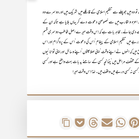
ہ ہیں جوپہلے سے تنظیم اسلامی کے قافلے میں شریک ہیں اور دوسرے وہ
اور اعزہ و اقارب میں سے خصوصی دعوت دے کر یہاں بلایا ہے تاکہ ان کے
 کی دعوت دی جائے۔ ظاہر بات ہے کہ اِس وقت میرے اصل مخاطب دوسری قسم
ی درجے میں تنظیم اسلامی کے پیغام‘اس کی دعوت‘اس کے پروگرام اور اس
یں کہ انہوں نے اپنے وقت‘اپنی صلاحیتوں‘اپنے وسائل اور اپنی توانائیوں
کے مختلف مراحل ہیں‘چنانچہ کسی کے سامنے یہ بات بہت واضح ہے اور کسی
ی نہ کسی درجے میں واقف ہیں۔ لہٰذا اِس وقت میرا