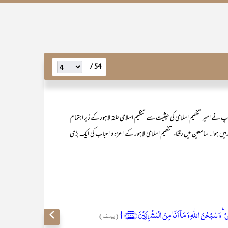
54 /
و آپ نے امیر تنظیم اسلامی کی حیثیت سے تنظیم اسلامی حلقہ لاہورکے زیر اہتمام
۲؍ دسمبر ۱۹۹۴ ء کو قرآن آڈیٹوریم لاہورمیں ہوا۔ سامعین میں رفقاء تنظیم اسلامی لاہور کے اعزہ و احباب کی ایک بڑی
 سُبۡحٰنَ اللّٰہِ وَ مَاۤ اَنَا مِنَ الۡمُشۡرِکِیۡنَ ﴿۱۰۸﴾}
(یوسف)