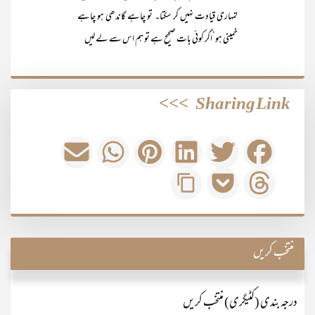
تمہاری قیادت نہیں کر سکتا۔ تو چاہے گاندھی ہو چاہے
خمینی ہو‘اگر کوئی بات صحیح ہے تو ہم اس سے لے لیں
>>>
Sharing Link
منتخب کریں
درجہ بندی (کٹیگری) منتخب کریں