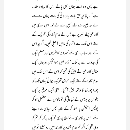
ہے‘پس وہ اسے جہاں بھی پائے اس کا زیادہ حقدار
ہے‘‘۔ چنانچہ حق بات یا دانائی کی بات جہاں سے ملے
لے لو۔چین سے ملے ‘چین سے لے لو۔ اس صدی میں
گاندھی پہلے نمبر پر ہے جس نے عدم تشدد کی تحریک کے
ساتھ اس ملک سے انگریز کی جڑیں ڈھیلی کیں۔ اگرچہ اس
کے اور اسباب بھی تھے‘صرف کانگریس اور مسلم لیگ
کی جدوجہد سے یہ ملک آزاد نہیں ہوا‘لیکن بہرحال ایک
مثال گاندھی نے پیش کی تھی کہ اس نے اس ملک میں
عدم تشدد کے ساتھ ایک عوامی تحریک چلائی‘یہاں تک کہ
چورا چوری کا واقعہ پیش آ گیا۔ یعنی ایک موقع پر ایک
جلوس پر پولیس نے زیادتی کی تو جلوس نے مشتعل ہو کر
پولیس اسٹیشن پر حملہ کر کے شاید تیس سپاہی مار دیئے
تھے۔ اس پر گاندھی نے اپنی پوری تحریک یہ کہہ کر ختم کر
دی تھی کہ اگر تم عدم تشدد پر کاربند نہیں رہ سکتے تو میں