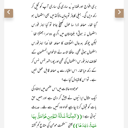
بری افواج اور فضائیہ‘یہ ساری کی ساری آپ کو کچل کر
رکھ دیں گی۔ ہیلی کاپٹر تو یہاں مالاکنڈ میں بھی استعمال ہو
گیا تھا۔ معاملہ ذرا سا طول کھینچ جاتا تو کیا ایئر فورس
استعمال نہ ہوتی؟ بلوچستان میں اگرچہ دوسرا جھگڑا تھا ‘
لیکن چونکہ بہرحال اختلاف کا معاملہ تھا‘لہذا ایئرفورس
استعمال ہوئی تھی۔ حافظ الاسد نے الاخوان المسلمون کے
خلاف ایئرفورس استعمال کی تھی اور پورا شہر تہس نہس کر
کے رکھ دیا تھا۔ اس اعتبار سے یہ معاملہ قابل عمل نہیں
ہے۔ تو اس کا متبادل کیا ہے؟
موجودہ حالات میں اس ضمن میں اجتہاد کی
ایک مثال ایرانیوں نے پیش کر دی ہے اور ہمیں حق
بات کو قبول کرنا چاہیے خواہ وہ کہیں سے ملے۔ حدیث
((اَلْحِکْمَۃُ ضَالَّۃُ الْمُؤْمِنِ ھُوَاَحَقُّ بِھَا
نبویؐ ہے:
حَیْثُ وَجَدَھَا))
یعنی ’’حکمت مومن کی متاعِ گم گشتہ