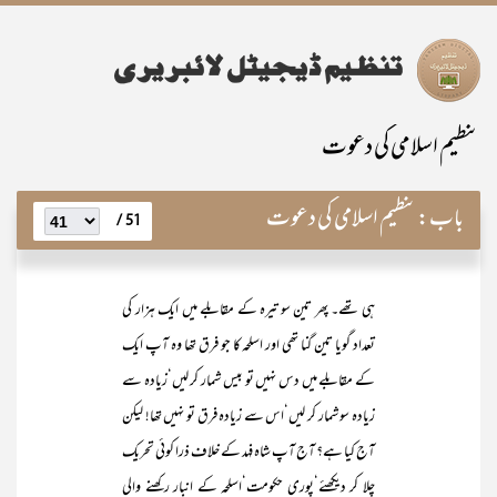
تنظیم اسلامی کی دعوت
باب:
تنظیم اسلامی کی دعوت
51 /
ہی تھے۔ پھر تین سو تیرہ کے مقابلے میں ایک ہزار کی
تعداد گویا تین گنا تھی اور اسلحہ کا جو فرق تھا وہ آپ ایک
کے مقابلے میں دس نہیں تو بیس شمار کر لیں‘زیادہ سے
زیادہ سو شمار کر لیں‘اس سے زیادہ فرق تو نہیں تھا! لیکن
آج کیا ہے؟ آج آپ شاہ فہد کے خلاف ذرا کوئی تحریک
چلا کر دیکھئے‘پوری حکومت‘اسلحہ کے انبار رکھنے والی