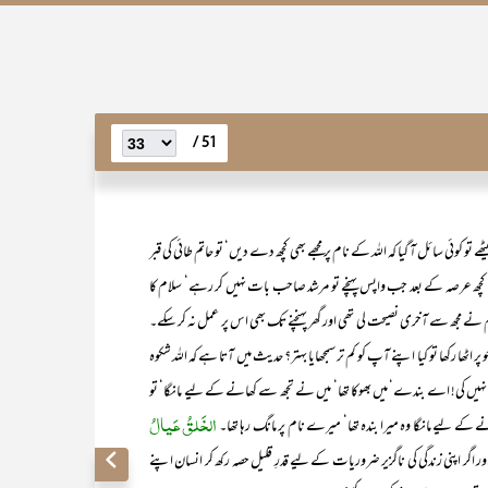
51 /
 تو کوئی سائل آ گیا کہ اللہ کے نام پر مجھے بھی کچھ دے دیں‘ تو حاتم طائی کی قبر
 کچھ عرصہ کے بعد جب واپس پہنچے تو مرشد صاحب بات نہیں کر رہے‘ سلام کا
نے مجھ سے آخری نصیحت لی تھی اور گھر پہنچنے تک بھی اس پر عمل نہ کر سکے۔
جو پر اٹھا رکھا تو کیا اپنے آپ کو کم تر سمجھایا بہتر؟ حدیث میں آتا ہے کہ اللہ شکوہ
ں کی! اے بندے‘ میں بھوکا تھا‘ میں نے تجھ سے کھانے کے لیے مانگا‘ تو
الخَلقُ عَیالُ
کے لیے مانگا وہ میرا بندہ تھا‘ میرے نام پر مانگ رہا تھا۔
اگر اپنی زندگی کی ناگزیر ضروریات کے لیے قدرِ قلیل حصہ رکھ کر انسان اپنے