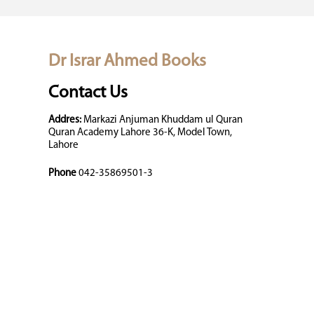
Dr Israr Ahmed Books
Contact Us
Addres:
Markazi Anjuman Khuddam ul Quran
Quran Academy Lahore 36-K, Model Town,
Lahore
Phone
042-35869501-3