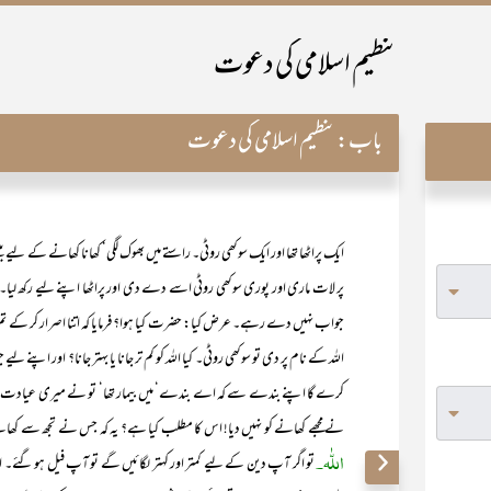
تنظیم اسلامی کی دعوت
باب:
تنظیم اسلامی کی دعوت
ایک پراٹھا تھا اور ایک سوکھی روٹی۔ راستے میں بھوک لگی‘ کھانا کھانے کے لیے بیٹھے
پر لات ماری اور پوری سوکھی روٹی اسے دے دی اور پراٹھا اپنے لیے رکھ لیا۔
جواب نہیں دے رہے۔ عرض کیا: حضرت کیا ہوا؟ فرمایا کہ اتنا اصرار کر کے تم 
اللہ کے نام پر دی تو سوکھی روٹی۔ کیا اللہ کو کم تر جانا یا بہتر جانا؟ اور اپنے لیے 
کرے گا اپنے بندے سے کہ اے بندے‘ میں بیمار تھا‘ تو نے میری عیادت نہی
نے مجھے کھانے کو نہیں دیا! اس کا مطلب کیا ہے؟ یہ کہ جس نے تجھ سے کھانے 
اللّٰہ۔
تو اگر آپ دین کے لیے کمتر اور کہتر لگائیں گے تو آپ فیل ہو گئے۔ اور 