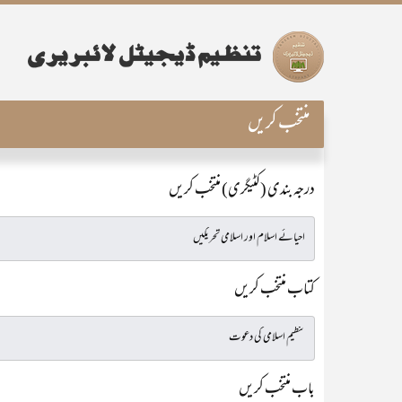
منتخب کریں
درجہ بندی (کٹیگری) منتخب کریں
کتاب منتخب کریں
باب منتخب کریں