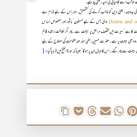
ے تو تب اسے کامیابی کی امید رکھنی چاہیے۔
۔ یعنی دین کو غالب کرنے کی کشمکش۔ اور اس کے لیے لازم ہے
والی جس کے لیے مسنون‘ ماثور اور منصوص اساس
 کا ہے‘ سیرت میں مختلف مراحل پر بیعت ہے۔ پھر اگر خلافت راشدہ قائم
ے تو وہ بھی بیعت پر ہے۔ حضرت حسین رضی اللہ عنہ حکومت کی اصلاح کے لیے
{
 سے پھر گئے۔ اس کا وبال ان پر ہو گا‘ جیسا کہ سورۃ الفتح میں فرمایا گیا: