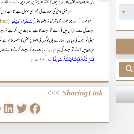
مال اور اپنی صلاحیتوں اور توانائیوں کا بیشتر اور بہترین حصہ دین کے لیے لگا د
فرائض دینی کی عمارت کی تیسری منزل ہے اقامتِ دین کی جدوجہد
اِسْمَعُوا وَاَطِیْعُوا
’’جماعت‘‘۔ اور جماعت بھی آرمی ڈسپلن والی‘
(listen and obey)
بیعت کی ہے۔ قرآن میں ذکر ہے تو بیعت کا ہے‘ حدیث میں ذکر ہے تو بیعت
ہوئی تو بیعت کی بنیاد پر۔ ہمارے ہاں لوگوں کی اصلاح نفس کا سلسلہ قائم ہ
میدان میں آئے تو بیعت کی بنیاد پر۔ یہ اور بات ہے کہ بیعت کرنے والے اپنی بیعت
فَمَنۡ نَّکَثَ فَاِنَّمَا یَنۡکُثُ عَلٰی نَفۡسِہٖ ۚ}
(آیت ۱۰)
>>>
Sharing Link