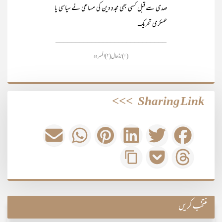
صدی سے قبل کسی بھی مجددِ دین کی مساعی نے سیاسی یا
عسکری تحریک
____________________________
(۱) نڈھال (۲) افسردہ
>>>
Sharing Link
منتخب کریں