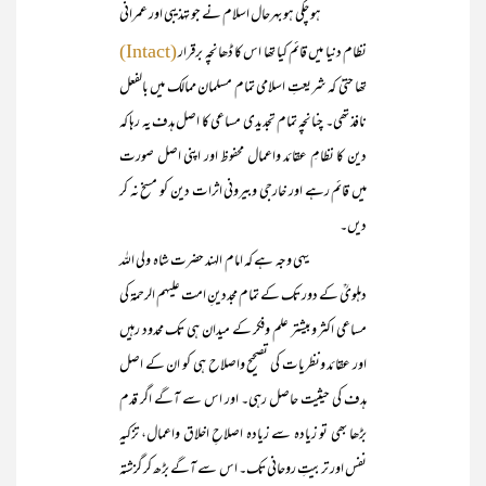
ہو چکی ہو بہرحال اسلام نے جو تہذیبی اور عمرانی
نظام دنیا میں قائم کیا تھا اس کا ڈھانچہ برقرار
(Intact)
تھا حتیٰ کہ شریعتِ اسلامی تمام مسلمان ممالک میں بالفعل
نافذ تھی۔ چنانچہ تمام تجدیدی مساعی کا اصل ہدف یہ رہا کہ
دین کا نظامِ عقائد واعمال محفوظ اور اپنی اصل صورت
میں قائم رہے اور خارجی وبیرونی اثرات دین کو مسخ نہ کر
دیں۔
یہی وجہ ہے کہ امام الہند حضرت شاہ ولی اللہ
دہلویؒ کے دور تک کے تمام مجددینِ امت علیہم الرحمۃ کی
مساعی اکثر وبیشتر علم وفکر کے میدان ہی تک محدود رہیں
اور عقائد ونظریات کی تصحیح واصلاح ہی کو ان کے اصل
ہدف کی حیثیت حاصل رہی۔ اور اس سے آگے اگر قدم
بڑھا بھی تو زیادہ سے زیادہ اصلاحِ اخلاق واعمال، تزکیہ
نفس اور تربیتِ روحانی تک۔ اس سے آگے بڑھ کر گزشتہ