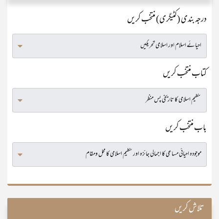
درجہ بندی (کٹیگری) منتخب کریں
کتاب منتخب کریں
باب منتخب کریں
تلاش کریں