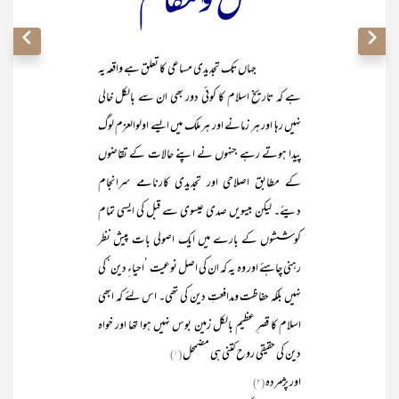
محل ومقام
جہاں تک تجدیدی مساعی کا تعلق ہے واقعہ یہ
ہے کہ تاریخ اسلام کا کوئی دور بھی ان سے بالکل خالی
نہیں رہا اور ہر زمانے اور ہر ملک میں ایسے اولوالعزم لوگ
پیدا ہوتے رہے جنہوں نے اپنے حالات کے تقاضوں
کے مطابق اصلاحی اور تجدیدی کارنامے سرانجام
دیئے۔ لیکن بیسویں صدی عیسوی سے قبل کی ایسی تمام
کوششوں کے بارے میں ایک اصولی بات پیش نظر
رہنی چاہئے اور وہ یہ کہ ان کی اصل نوعیت ’احیاءِ دین‘ کی
نہیں بلکہ حفاظت ومدافعتِ دین کی تھی۔ اس لئے کہ ابھی
اسلام کا قصرِ عظیم بالکل زمین بوس نہیں ہوا تھا اور خواہ
دین کی حقیقی روح کتنی ہی مضمحل
(۱)
اور پژمردہ
(۲)