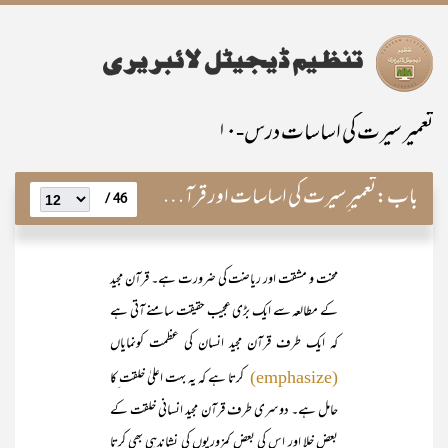
تعمیر سیرت کی اساسات درس-۱۰
باب:
تعمیر ِسیرت کی اساسات اور قرآن کا انسانِ مطلوب
46 /
محنت و مشقت اور ریاضت کی ضرورت ہے۔ قرآن مجید
کے مطالعہ سے ایک بڑی عجیب حقیقت سامنے آتی ہے
کہ ایک طرف قرآن مجید انسان کی عظمت کونمایاں
کرتا ہے کہ یہ بہت اعلیٰ خلقت ِکا
(emphasize)
حامل ہے۔ دوسری طرف قرآن مجید انسانی خلقت کے
بعض خلا اور اس کی بعض کمزوریوں کی نشاندہی بھی کرتا