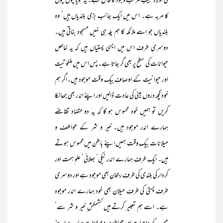
کی اولاد عجیب مرکب وجود کا حامل ہے۔ یہ گویا چوں چوں
کا مربہ ہے۔ اس میں ایک جانب بڑی بلندیاں ہیں‘ وہ
بلندیاں جو اسے ملائکہ کا ہم پلہ ہی نہیں مسجود بناتی ہیں۔
دوسری طرف اس میں ایسی پستیاں ہیں کہ یہ خالص
حیوانات کی سطح پر بھی گر جاتا ہے۔ پس اس میں ملکوتیت
اور حیوانیت کے اوصاف بیک وقت موجود ہیں۔اگر ہم
خود کچھ دروں بینی کی عادت ڈالیں اور اپنے اندر بھی جھانکا
کریں تو ہمیں خود محسوس ہو گا کہ یہ دو متضاد تقاضے
ہمارے اندر موجود ہیں۔ خیر و شر کے عواطف و
میلانات بیک وقت ہمیں اپنے باطن میں محسوس ہوتے
ہیں۔ ایک طرف ہمارے اندر نیکی‘ بھلائی‘ علو ِہمت اور
کردار کی بلندی کی طرف رجحان بھی موجود ہے اور دوسری
طرف پستی کی طرف میلان بھی خود ہمارے اندر موجود
ہے۔ اسے ہم تعبیر کرتے ہیں کشمکش ِخیر و شر سے‘