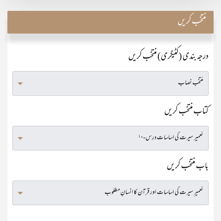
منتخب کریں
درجہ بندی (کٹیگری) منتخب کریں
کتاب منتخب کریں
باب منتخب کریں