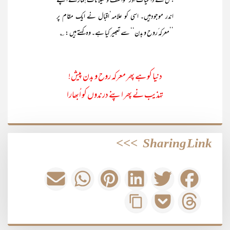
جس کے داعیات اور عواطف و میلانات ہمارے اپنے
اندر موجودہیں۔ اسی کو علامہ‘اقبال نے ایک مقام پر
’’معرکہ ٔروح و بدن‘‘ سے تعبیر کیا ہے۔ وہ کہتے ہیں : ؎
دنیا کو ہے پھر معرکہ روح و بدن پیش!
تہذیب نے پھر اپنے درندوں کو اُبھارا
>>>
Sharing Link