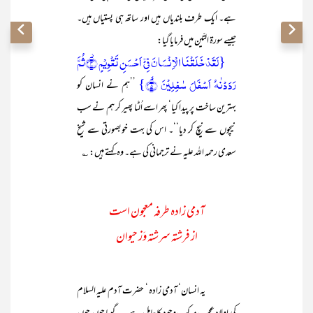
ہے۔ ایک طرف بلندیاں ہیں اور ساتھ ہی پستیاں ہیں۔
جیسے سورۃ التّین میں فرمایا گیا:
{لَقَدۡ خَلَقۡنَا الۡاِنۡسَانَ فِیۡۤ اَحۡسَنِ تَقۡوِیۡمٍ ۫﴿۴﴾ثُمَّ
رَدَدۡنٰہُ اَسۡفَلَ سٰفِلِیۡنَ ۙ﴿۵﴾}
’’ہم نے انسان کو
بہترین ساخت پر پیدا کیا‘ پھر اسے اُلٹا پھیر کر ہم نے سب
نیچوں سے نیچ کر دیا‘‘۔ اس کی بہت خوبصورتی سے شیخ
سعدی رحمہ اللہ علیہ نے ترجمانی کی ہے۔ وہ کہتے ہیں: ؎
آدمی زادہ طرفہ معجون است
از فرشتہ سرشتہ وَز حیوان
یہ انسان‘ آدمی زادہ ‘ حضرت آدم علیہ السلام