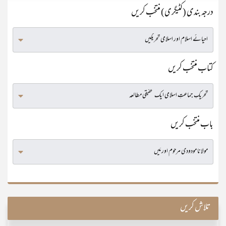
درجہ بندی (کٹیگری) منتخب کریں
کتاب منتخب کریں
باب منتخب کریں
تلاش کریں