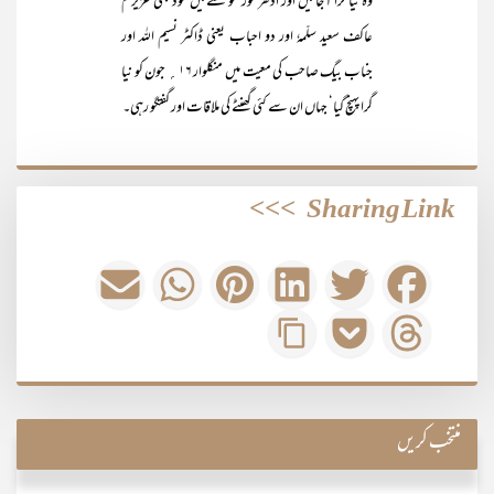
وہ نیا گرا آ جائیں اور ادھر ٹورنٹو سے میں خود بھی عزیزم
عاکف سعید سلّمہٗ اور دو احباب یعنی ڈاکٹر نسیم اللہ اور
جناب بیگ صاحب کی معیت میں منگلوار ۱۶؍ جون کو نیا
گرا پہنچ گیا‘ جہاں ان سے کئی گھنٹے کی ملاقات اور گفتگو رہی۔
>>>
Sharing Link
منتخب کریں