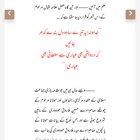
علم میں آئیں ------ اور جن کا ماحصل علّامہ اقبال مرحوم
کے اس شعر کو قرار دیا جا سکتا ہے کہ ؎
’’خداوندا یہ تیرے سادہ دِل بندے کدھر
جائیں
کہ درویشی بھی عیاری ہے سلطانی بھی
عیاری!‘‘
------ ویسے حال ہی میں جو مقدّمہ بازی جماعت
اسلامی کے متعدد مرکزی رہنمائوں اور مولانا مرحوم کے
چوتھے صاحبزادے حسین فاروق مودودی کے مابین
شروع ہوئی ہے اور جس نوع کے بیانات مولانا کے
پانچویں صاحبزادے حیدر فاروق مودودی کی جانب سے