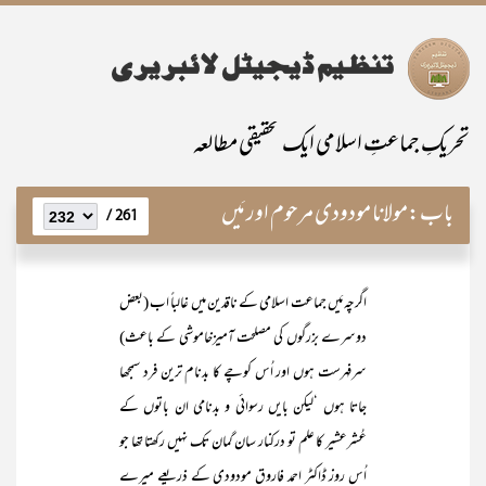
تحریکِ جماعتِ اسلامی ایک تحقیقی مطالعہ
باب:
مولانا مودودی مرحوم اور مَیں
261 /
اگرچہ مَیں جماعت اسلامی کے ناقدین میں غالباً اب (بعض
دوسرے بزرگوں کی مصلحت آمیزخاموشی کے باعث)
سرفہرست ہوں اور اُس کوچے کا بدنام ترین فرد سمجھا
جاتا ہوں ‘لیکن بایں رسوائی و بدنامی ان باتوں کے
عُشرعشیر کا علم تو درکنار سان گمان تک نہیں رکھتا تھا جو
اُس روز ڈاکٹر احمد فاروق مودودی کے ذریعے میرے