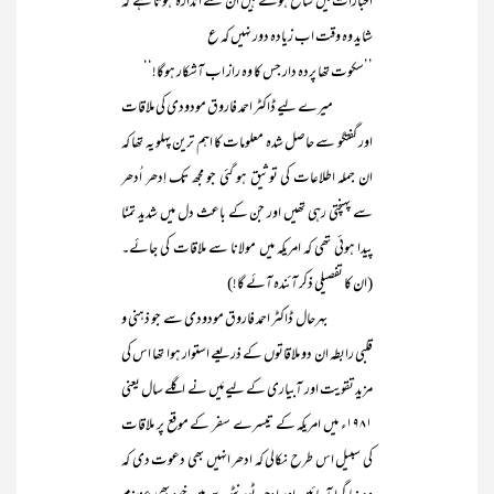
اخبارات میں شائع ہوئے ہیں ان سے اندازہ ہوتا ہے کہ
شاید وہ وقت اب زیادہ دور نہیں کہ ع
’’سکوت تھا پردہ دار جس کا وہ راز اب آشکار ہوگا!‘‘
میرے لیے ڈاکٹر احمد فاروق مودودی کی ملاقات
اور گفتگو سے حاصل شدہ معلومات کا اہم ترین پہلو یہ تھا کہ
ان جملہ اطلاعات کی توثیق ہو گئی جو مجھ تک اِدھر اُدھر
سے پہنچتی رہی تھیں اور جن کے باعث دل میں شدید تمنّا
پیدا ہوئی تھی کہ امریکہ میں مولانا سے ملاقات کی جائے۔
(ان کا تفصیلی ذکر آئندہ آئے گا!)
بہرحال ڈاکٹر احمد فاروق مودودی سے جو ذہنی و
قلبی رابطہ ان دو ملاقاتوں کے ذریعے استوار ہوا تھا اس کی
مزید تقویت اور آبیاری کے لیے مَیں نے اگلے سال یعنی
۱۹۸۱ء میں امریکہ کے تیسرے سفر کے موقع پر ملاقات
کی سبیل اس طرح نکالی کہ ادھر انہیں بھی دعوت دی کہ