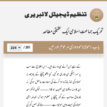
تحریکِ جماعتِ اسلامی ایک تحقیقی مطالعہ
باب:
مولانا مودودی مرحوم اور مَیں
261 /
کے لیے بس آنے ہی والے ہیں۔ اس اطلاع سے سب
پر سراسیمگی سی طاری ہو گئی۔ کیا بفلو پہنچنے کے باوجود نہ
مولانا کی نماز جنازہ ادا کرنے کی سعادت حاصل ہو گی‘ نہ
ان کا منہ دیکھنا ہی نصیب ہو گا؟ ------- لیکن ڈاکٹر احمد
فاروق صاحب کے گھر پہنچنے پر معلوم ہوا کہ الحمدللہ ابھی
مولانا کی میت وہیں موجود ہے ------- حالانکہ ہمیں گھر کی