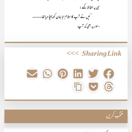
ہی یہ الفاظ کہے:
’’مَیں نے آپ کا سلام ابّا جان کو پہنچا دیا تھا ------
- اور یہ بھی کہ آپ
>>>
Sharing Link
منتخب کریں