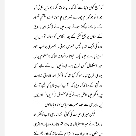
کہ آج کون دنیا سے اُٹھ گیا۔ یہ حادثہ اگر لاہور میں پیش آیا
ہوتا تو جو کہرام پورے شہر میں مچا ہوتا اسے چشمِ تصوّر
کے سامنے رکھتے ہوئے جب میں نے ڈاکٹر احمد فاروق
کے مکان پر جمع گنتی کے چند اشخاص کو دیکھا تو دل میں
درد کی ایک شدید ٹیس محسوس ہوئی۔ تیسری جانب خود
اپنے بارے میں ایک انجانا سا خوف تھا کہ نا معلوم یہاں
میرا استقبال کس طرح ہو۔ ذہناً میں اس کے لیے بھی
پوری طرح تیار ہو کر گیا تھا کہ ڈاکٹر احمد فاروق نہایت
درشتی کے ساتھ کہہ دیں کہ ’’آپ اب یہاں کیا لینے آئے
ہیں؟ گھر میں داخل ہونے کی کوشش نہ کریں!‘‘ اور یوں
مَیں باہر ہی سے بصد حسرت و یاس لوٹا دیا جائوں!
لیکن میری حیرت کی کوئی انتہا نہ رہی جب ڈاکٹر احمد
فاروق نے میرا استقبال نہایت شریفانہ و مہذبانہ انداز ہی
میں نہیں حد درجہ ادب و احترام کے ساتھ کیا اور چھوٹتے