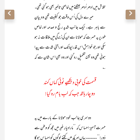
تلاش میں اِدھر اُدھر بھٹکنے میں خاصی تاخیر بھی ہو گئی تھی۔
میرے دل کی اُس وقت جو کیفیت تھی وہ بیان
سے باہر ہے۔ ایک جانب شدید رنج و صدمہ اور خاص
طور پر یہ حسرت کہ مولانا سے ان کی زندگی میں ملاقات نہ ہو
سکی اور جو خواہش اس قدر اچانک اور اتنی شدّت سے پیدا
ہوئی تھی وہ تشنۂ تکمیل رہ گئی اور وہ بھی اس شان سے کہ
؎
قسمت کی خوبی دیکھیے ٹوٹی کہاں کمند
دو چار ہاتھ جب کہ لبِ بام رہ گیا!
دوسری جانب خود مولانا کے بارے میں یہ
حسرت آمیز احساس کہ ’’مارادیارِ غیر میں مجھ کو وطن سے
دُور!‘‘ ------- یہاں امریکہ میں کتنے لوگوں کو احساس ہو گا