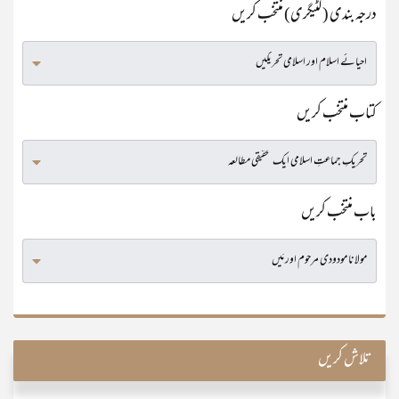
درجہ بندی (کٹیگری) منتخب کریں
کتاب منتخب کریں
باب منتخب کریں
تلاش کریں