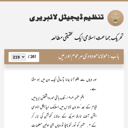
تحریکِ جماعتِ اسلامی ایک تحقیقی مطالعہ
باب:
مولانا مودودی مرحوم اور مَیں
261 /
اور وہاں سے بفلو آنا جانا بآسانی ایک دن میں ہو سکتا
ہے۔
یکم ستمبر ۱۹۷۹ء تک بالٹی مور واشنگٹن ایریا میں
قیام کے بعد‘ دو دن ڈلاس میں اسلامک میڈیکل ایسوسی
ایشن آف نارتھ امریکہ کے سالانہ کنونشن کی نذر کر
کے ۳؍ ستمبر کو ٹورنٹو پہنچا تو وہاں بھی اولین معلومات