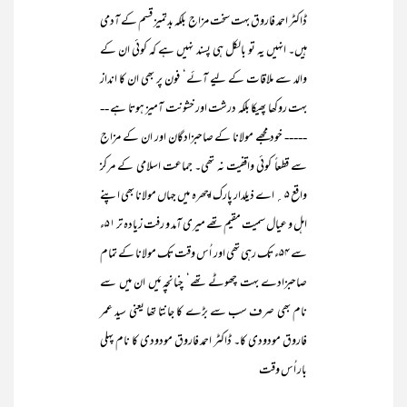
ڈاکٹر احمد فاروق بہت سخت مزاج بلکہ بدتمیز قسم کے آدمی
ہیں۔ انہیں یہ تو بالکل ہی پسند نہیں ہے کہ کوئی ان کے
والد سے ملاقات کے لیے آئے‘ فون پر بھی ان کا انداز
بہت روکھا پھیکا بلکہ درشت اور خشونت آمیز ہوتا ہے --
----- خود مجھے مولانا کے صاحبزادگان اور ان کے مزاج
سے قطعاً کوئی واقفیت نہ تھی۔ جماعت اسلامی کے مرکز
واقع ۵؍ اے ذیلدار پارک اچھرہ میں جہاں مولانا بھی اپنے
اہل و عیال سمیت مقیم تھے میری آمد و رفت زیادہ تر ۵۱ء
سے ۵۴ء تک رہی تھی اور اُس وقت تک مولانا کے تمام
صاحبزادے بہت چھوٹے تھے‘ چنانچہ مَیں ان میں سے
نام بھی صرف سب سے بڑے کا جانتا تھا یعنی سید عمر
فاروق مودودی کا۔ ڈاکٹر احمد فاروق مودودی کا نام پہلی
بار اُس وقت