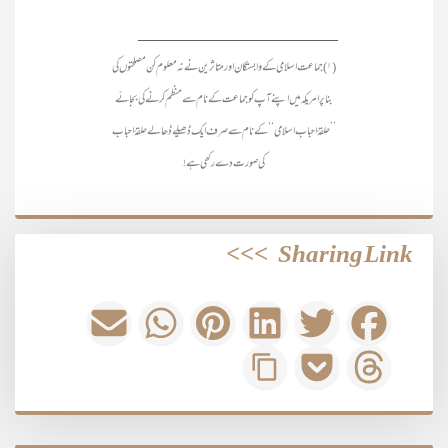
_________________________
(۱) جماعت اسلامی کے وابستگان اور متاثرین نے نہ معلوم کن مصلحتوں کی
بنا پر امریکہ میں اپنے آپ کو جماعت کے نام سے منظم کرنے کی بجائے
’’حلقۂ احبابِ اسلامی‘‘ کے نام سے صرف ایک ڈھیلے ڈھالے حلقۂ احباب
کی صورت دے رکھی ہے!
>>>
Sharing Link