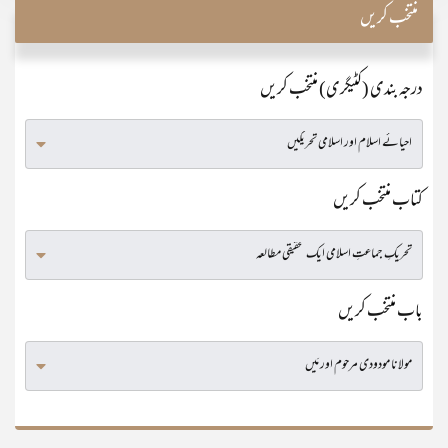
منتخب کریں
درجہ بندی (کٹیگری) منتخب کریں
کتاب منتخب کریں
باب منتخب کریں