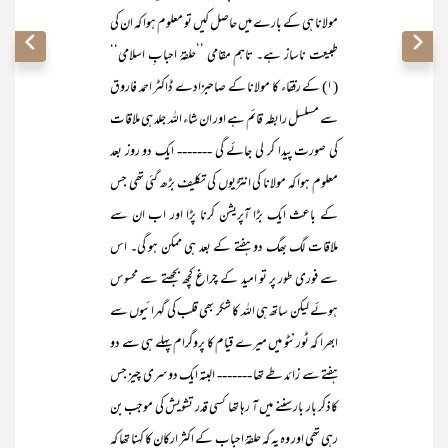
مولانا ہی کے بارے میں حاصل کیں تو معلوم ہوا کہ ان کی
طبیعت ناساز ہے۔ تاہم مقامی ’’حلقۂ احبابِ اسلامی‘‘
(۱) کے رفقاء کا مولانا کے صاحبزادے ڈاکٹر احمد فاروق
سے مسلسل رابطہ قائم ہے اور ان شاء اللہ جلد ہی ملاقات
کی صورت پیدا کر لی جائے گی ------- ایک دو روز بعد
معلوم ہوا کہ مولانا کی انتڑیوں کی تکلیف بڑھ گئی تھی جس
کے باعث ایک بڑا آپریشن کرنا پڑا اور اب ان سے
ملاقات لگ بھگ دو ہفتے کے بعد ہی ممکن ہو گی۔ اس
سے فوری طور پر تو امید کے چراغ کچھ بجھتے سے محسوس
ہوئے لیکن ساتھ ہی اللہ کا شکر بھی قلب کی گہرائیوں سے
ابھرا کہ ٹورنٹو میں میرے قیام کا پروگرام پہلے ہی سے دو
ہفتے سے زائد طے تھا ------- البتہ ایک دوسری چیز جس
کاذکر بار بار سننے میں آ رہا تھا کسی قدر تشویش کی موجب بن
رہی تھی اور وہ یہ کہ حلقۂ احباب کے اکثر ارکان کا کہنا تھا کہ