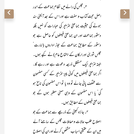
۳۔ مجلس کی رائے میں نظامِ جماعت کے اندر
اصل حجت کتاب و سنت ہے اور اس کے بعد آئینی سند
ہونے کی حیثیت جماعتی لٹریچر کی عبارات کو نہیں بلکہ
دستورِ جماعت اور ان جماعتی فیصلوں کو حاصل ہے جو
دستور کے مطابق جماعت کے مجاز اداروں (امارت‘
مجلسِ شوریٰ اور ارکان کے اجتماع عام) نے کیے ہوں۔
البتہ لٹریچر ایک مستقل ذریعہ دعوت ہے اور رہے گا۔
اگر جماعتی فیصلوں میں کوئی چیز لٹریچر کے کسی مضمون
سے مختلف پائی جائے تو وہ یا تو اس مضمون کی ناسخ ہو
گی‘ یا اس مضمون کے وہی معنی معتبر ہوں گے جو
جماعتی فیصلوں کے مطابق ہوں۔
۴۔ جائزہ کمیٹی کے ذریعے سے جماعت کے جو
اصلاح طلب حالات و معاملات مجلس کے سامنے آئے
ہیں ان کے حقیقی اسباب مشخص کرنے اور ان کی اصلاح