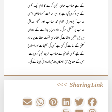
کے لیے مناسب تدابیر تجویز کرنے کا کام ایک مجلس
کے سپرد کر دیا گیا ہے جو امیر جماعت‘ مولانا امین احسن
صاحب‘ چودھری غلام محمد صاحب اور نعیم صدیقی
صاحب پر مشتمل ہو گی۔ علاوہ بریں جائزے کے دوران
میں جن متعین واقعات کی نشاندہی مختلف مقامات پر جائزہ
کمیٹی کے سامنے کی گئی ہے‘ ان کی تحقیقات اور اصلاح
کے لیے مجلسِ شوریٰ نے مناسب طریقہ تجویز کر دیا ہے‘
جس کے مطابق حتی الامکان جلدی کارروائی کی جائے گی۔
>>>
Sharing Link