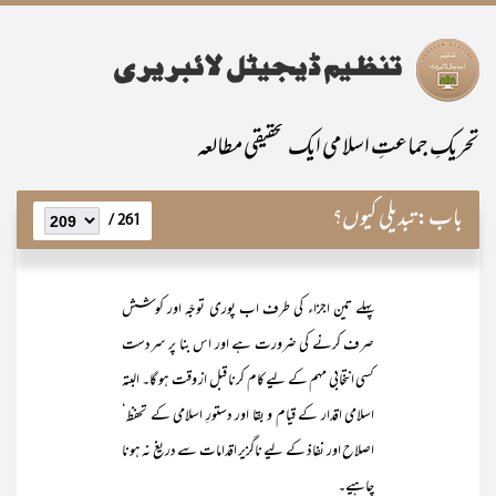
تحریکِ جماعتِ اسلامی ایک تحقیقی مطالعہ
باب:
تبدیلی کیوں؟
261 /
پہلے تین اجزاء کی طرف اب پوری توجّہ اور کوشش
صرف کرنے کی ضرورت ہے اور اس بنا پر سردست
کسی انتخابی مہم کے لیے کام کرنا قبل از وقت ہو گا۔ البتہ
اسلامی اقدار کے قیام و بقا اور دستورِ اسلامی کے تحفظ‘
اصلاح اور نفاذ کے لیے ناگزیر اقدامات سے دریغ نہ ہونا
چاہیے۔