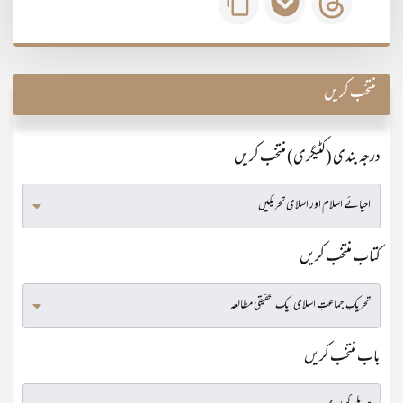
منتخب کریں
درجہ بندی (کٹیگری) منتخب کریں
کتاب منتخب کریں
باب منتخب کریں