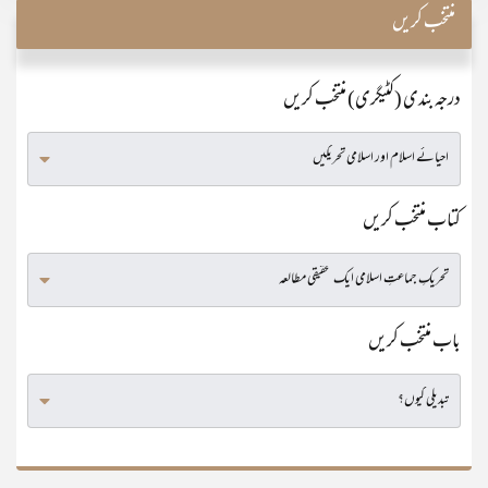
منتخب کریں
درجہ بندی (کٹیگری) منتخب کریں
کتاب منتخب کریں
باب منتخب کریں