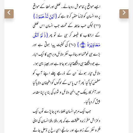
ایسے مواقع پر خاموش رہ جائے۔ غلطی اور خطا کے مواقع
{اَیْنَ تَذْھَبُوْنَ}
پر وہ انسان کو لازماً متنبہ کرتا ہے کہ
(۶۶) لیکن حب عاجلہ کے تحت جب انسان اس غلطی
{وَّ لَوۡ اَلۡقٰی
کے ارتکاب کا فیصلہ کر ہی لے تو پھر
مَعَاذِیۡرَہٗ ﴿ؕ۱۵﴾}
(۶۷) کی کیفیت پیدا ہوتی ہے اور
بڑے ہی خوشنما اور جاذبِ نظر دلائل و براہین کا ایک انبار
ہے جو دیکھتے ہی دیکھتے تیار ہو جاتا ہے اور بعینہٖ یہی ہوا۔
دلائل تیار ہوئے‘ ان کے ذریعے پہلے اپنے آپ کو
مطمئن کیا گیا‘ پھر آس پاس کے لوگوں کو اطمینان دلایا گیا
اور آخر کار پبلک میں انہی دلائل و شواہد کی بنا پر اپنا مقدمہ
پیش کر دیا گیا۔
جب ایک مرتبہ انسان غلط راہ پر جا پڑے تو یہ ایک
دلخراش مگر زندہ حقیقت ہے کہ پھر رفتہ رفتہ انسان کی اپنی
فکر و نظر کے زاویے اور سانچے اسی رخ پر ڈھل جاتے