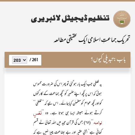
تحریکِ جماعتِ اسلامی ایک تحقیقی مطالعہ
باب:
تبدیلی کیوں؟
261 /
یہ غلطی جب ایک بار ہو گئی تو پھر اس کی ضرورت محسوس
ہوئی کہ اس پر کچھ اپنے ضمیر کو‘ کچھ جماعت کے کارکنوں
کو اور کچھ عوام کو مطمئن کیا جائے۔ اس لیے کہ ’’غلطی‘‘
نفسِ
کرتے ہوئے ہمیشہ ایسا ہی ہوتا ہے۔ وہ ’’
لوامہ
‘‘ (۶۵) جس کی قرآن مجید میں اللہ تعالیٰ نے قسم
کھائی ہے‘ اتنی حقیر اور بے بضاعت چیز نہیں ہے کہ