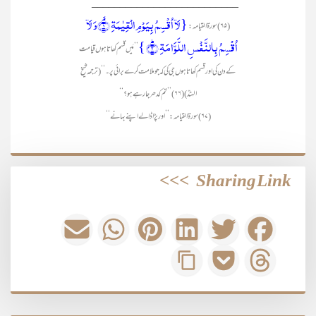
__________________________
{لَاۤ اُقۡسِمُ بِیَوۡمِ الۡقِیٰمَۃِ ۙ﴿۱﴾وَ لَاۤ
(۶۵) سورۃ القیامہ:
اُقۡسِمُ بِالنَّفۡسِ اللَّوَّامَۃِ ؕ﴿۲﴾ }
’’مَیں قسم کھاتا ہوں قیامت
کے دن کی اور قسم کھاتا ہوں جی کی کہ جو ملامت کرے برائی پر۔‘‘ (ترجمہ شیخ
الہندؒ) (۶۶) ’’تم کدھر جا رہے ہو؟‘‘
(۶۷) سورۃ القیامہ: ’’اور پڑا ڈالے اپنے بہانے‘‘
>>>
Sharing Link