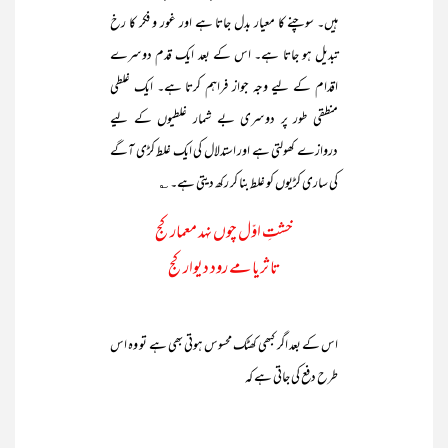
ہیں۔ سوچنے کا معیار بدل جاتا ہے اور غور و فکر کا رخ
تبدیل ہو جاتا ہے۔ اس کے بعد ایک قدم دوسرے
اقدام کے لیے وجہ جواز فراہم کرتا ہے۔ ایک غلطی
منطقی طور پر دوسری بے شمار غلطیوں کے لیے
دروازے کھولتی ہے اور استدلال کی ایک غلط کڑی آگے
کی ساری کڑیوں کو غلط بنا کر رکھ دیتی ہے۔ ؎
خشتِ اوّل چوں نہد معمار کج
تا ثریا مے رود دیوار کج
اس کے بعد اگر کبھی کھٹک محسوس ہوتی بھی ہے تو وہ اس
طرح دفع کی جاتی ہے کہ