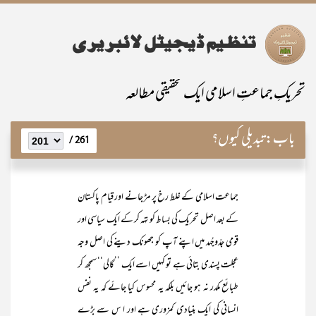
تحریکِ جماعتِ اسلامی ایک تحقیقی مطالعہ
باب:
تبدیلی کیوں؟
261 /
جماعت اسلامی کے غلط رخ پر مڑ جانے اور قیام پاکستان
کے بعد اصل تحریک کی بساط کو تہہ کر کے ایک سیاسی اور
قومی جدّوجُہد میں اپنے آپ کو جھونک دینے کی اصل وجہ
عجلت پسندی بتائی ہے تو کہیں اسے ایک ’’گالی‘‘ سمجھ کر
طبائع مکدر نہ ہو جائیں بلکہ یہ محسوس کیا جائے کہ یہ نفس
انسانی کی ایک بنیادی کمزوری ہے اور ا س سے بڑے