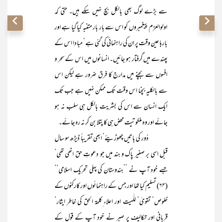
سے بڑے لوگ بھی بالکل بچ نہیں سکے ہیں۔ حتیٰ کہ
اولوالعزم پیغمبروں کو اس سے بار بار متنبہ کیا گیا ہے اور
بارہا عین وقت پر ان کی راہنمائی کی گئی ہے‘ مبادا اس کے
پھندے میں گرفتار ہو جائیں۔ انسانوں میں اس کے سحر و
افسوں سے بچنے میں مدارج کا فرق ضرور ہے لیکن اس
سے بالکلیہ بچنا اس وقت تک ممکن نہیں ہے جب تک
ایک انسان سے اس کی بشریت بالکل ہی سلب نہ ہو
جائے اور وہ ملکوتیت محض ہی کا پتلا بن کر نہ رہ جائے۔
دُور کی باتیں چھوڑیئے‘ ابھی تقریباً ڈیڑھ سو سال
قبل اسی بر صغیر پاک و ہند میں جو دعوتِ حق اٹھی تھی‘
جسے خود آپ نے ’’ہندوستان کی پہلی تحریک اسلامی‘‘
(۶۴) تسلیم کیا تھا اور جس کے راہنمائوں اور کارکنوں کے
خلوص‘ تقویٰ‘ للّٰہیت اور اعلاء ِکلمۃ الحق کی خاطر ایثار‘
قربانی اور تکالیف پر صبر نے خود آپ کے قول کے