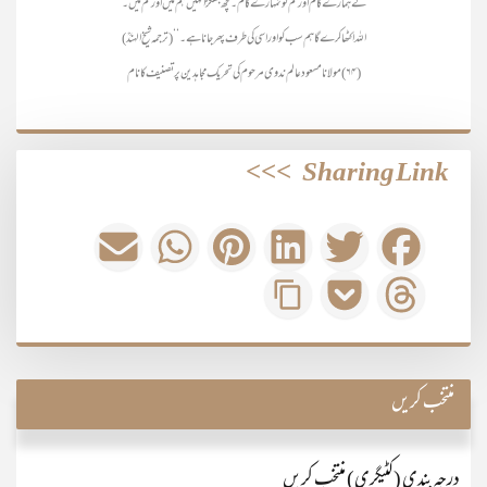
گے ہمارے کام اور تم کو تمہارے کام۔ کچھ جھگڑا نہیں ہم میں اور تم میں۔
اللہ اکٹھا کرے گا ہم سب کو اور اسی کی طرف پھر جانا ہے۔‘‘(ترجمہ شیخ الہندؒ)
(۶۴) مولانا مسعود عالم ندوی مرحوم کی تحریک مجاہدین پر تصنیف کا نام
>>>
Sharing Link
منتخب کریں
درجہ بندی (کٹیگری) منتخب کریں