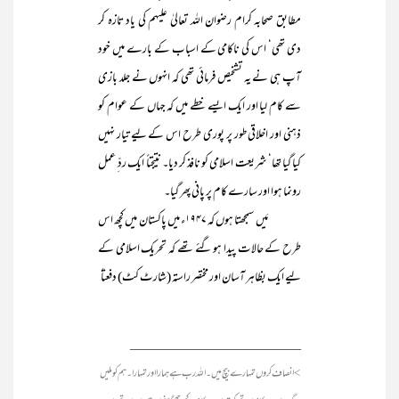
مطابق صحابہ کرام رضوان اللہ تعالیٰ علیہم کی یاد تازہ کر
دی تھی‘ اس کی ناکامی کے اسباب کے بارے میں خود
آپ ہی نے یہ تشخیص فرمائی تھی کہ انہوں نے جلد بازی
سے کام لیا اور ایک ایسے خطے میں کہ جہاں کے عوام کو
ذہنی اور اخلاقی طور پر پوری طرح اس کے لیے تیار نہیں
کیا گیا تھا‘ شریعت اسلامی کو نافذ کر دیا۔ نتیجتاً ایک ردّ ِ عمل
رونما ہوا اور سارے کام پر پانی پھر گیا۔
مَیں سمجھتا ہوں کہ ۱۹۴۷ء میں پاکستان میں کچھ اس
طرح کے حالات پیدا ہو گئے تھے کہ تحریک اسلامی کے
لیے ایک بظاہر آسان اور مختصر راستہ (شارٹ کٹ) دفعتاً
________________________
>انصاف کروں تمہارے بیچ میں۔ اللہ رب ہے ہمارا اور تمہارا۔ ہم کو ملیں