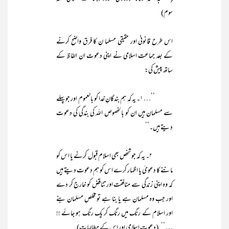
سوم)
اس طرح قانونی اور حقیقی مسلما ن کا فرق واضح کرنے
کے بعد جماعت اسلامی نے اپنی دعوت ان الفاظ کے
ساتھ پیش کی:
’’… ۱۔ یہ کہ ہم بندگانِ خدا کو بالعموم اور جو پہلے
سے مسلمان ہیں ان کو بالخصوص اللہ کی بندگی کی دعوت
دیتے ہیں۔‘‘
۲۔ یہ کہ جو شخص بھی اسلام قبول کرنے یا اس کو
ماننے کا دعویٰ یا اظہار کرے اس کو ہم دعوت دیتے ہیں
کہ وہ اپنی زندگی سے منافقت اور تناقض کو خارج کر دے
اور جب وہ مسلمان ہے یا بنا ہے تو مخلص مسلمان بنے
اور اسلام کے رنگ میں رنگ کر یک رنگ ہو جائے !!
… ‘‘ (دعوتِ اسلامی اور اس کے مطالبات)