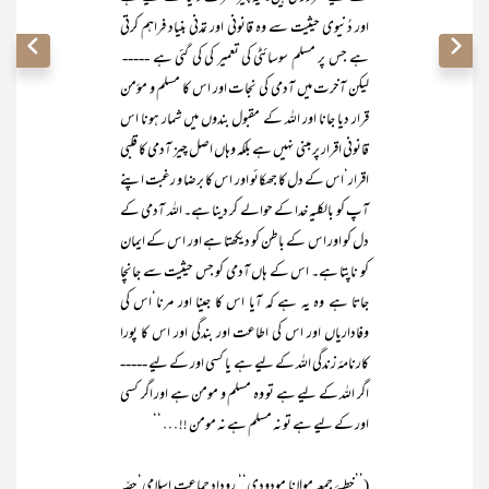
اور دُنیوی حیثیت سے وہ قانونی اور تمدنی بنیاد فراہم کرتی
ہے جس پر مسلم سوسائٹی کی تعمیر کی کی گئی ہے -----
لیکن آخرت میں آدمی کی نجات اور اس کا مسلم و مؤمن
قرار دیا جانا اور اللہ کے مقبول بندوں میں شمار ہونا اس
قانونی اقرار پر مبنی نہیں ہے بلکہ وہاں اصل چیز آدمی کا قلبی
اقرار‘اس کے دل کا جھکائو اور اس کا برضا و رغبت اپنے
آپ کو بالکلیہ خدا کے حوالے کر دینا ہے۔ اللہ آدمی کے
دل کو اور اس کے باطن کو دیکھتا ہے اور اس کے ایمان
کو ناپتا ہے۔ اس کے ہاں آدمی کو جس حیثیت سے جانچا
جاتا ہے وہ یہ ہے کہ آیا اس کا جینا اور مرنا‘اس کی
وفاداریاں اور اس کی اطاعت اور بندگی اور اس کا پورا
کارنامۂ زندگی اللہ کے لیے ہے یا کسی اور کے لیے -----
اگر اللہ کے لیے ہے تو وہ مسلم و مومن ہے اور اگر کسی
اور کے لیے ہے تو نہ مسلم ہے نہ مومن !! … ‘‘
(’’خطبۂ جمعہ مولانا مودودی‘‘ روداد جماعت اسلامی‘حصّہ