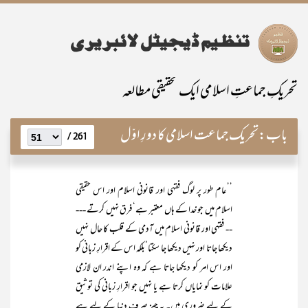
تحریکِ جماعتِ اسلامی ایک تحقیقی مطالعہ
باب:
تحریک جماعت اسلامی کا دورِ اوّل
261 /
’’عام طور پر لوگ فقہی اور قانونی اسلام اور اس حقیقی
اسلام میں جو خدا کے ہاں معتبر ہے‘ فرق نہیں کرتے ---
-- فقہی اور قانونی اسلام میں آدمی کے قلب کا حال نہیں
دیکھا جاتا اور نہیں دیکھا جا سکتا‘بلکہ اس کے اقرارِ زبانی کو
اور اس امر کو دیکھا جاتا ہے کہ وہ اپنے اندر ان لازمی
علامات کو نمایاں کرتا ہے یا نہیں جو اقرارِ زبانی کی توثیق
کے لیے ضروری ہیں۔ یہ چیز صرف دنیا کے لیے ہے