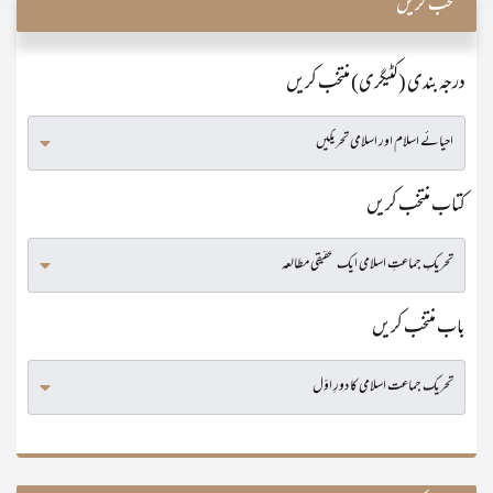
منتخب کریں
درجہ بندی (کٹیگری) منتخب کریں
کتاب منتخب کریں
باب منتخب کریں