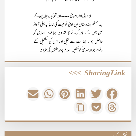
شاہ ولی اللہ دہلویؒ ----- اور تحریک مجاہدین کے
بعد مسلم ہندوستان میں اپنی نوعیت کی غالباً یہ پہلی آواز
تھی جس کے بلند کرنے کا شرف جماعت اسلامی کو
حاصل ہوا۔ جماعت سے قبل اور اس کی تشکیل کے
وقت جو دوسری کوششیں اسلام پسند حلقوں کی طرف
>>>
Sharing Link