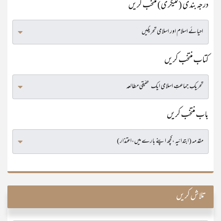
درجہ بندی (کٹیگری) منتخب کریں
کتاب منتخب کریں
باب منتخب کریں
تلاش کریں