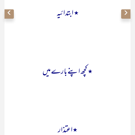
٭ ابتدائیہ
٭ کچھ اپنے بارے میں
٭اعتذار