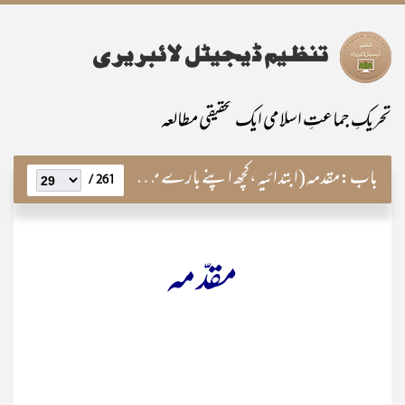
تحریکِ جماعتِ اسلامی ایک تحقیقی مطالعہ
باب:
مقدمہ (ابتدائیہ ،کچھ اپنے بارے میں،اعتذار )
261 /
مقدّمہ