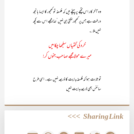
وہ آخر کار اس نتیجے پر پہنچے ہیں کہ فلسفہ تو کھجور کا ایسا بانجھ
درخت ہے جس پر کھجور لگتی ہی نہیں‘ لہذا مجھے اس سے کچھ
نہیں ملا ؎
خرد کی گتھیاں سلجھا چکا میں
میرے مولا مجھے صاحب جنوں کر!
تو ثابت ہوا کہ فلسفہ ہدایت کا ذریعہ نہیں ہے۔ اسی طرح
سائنس بھی ذریعۂ ہدایت نہیں
>>>
Sharing Link