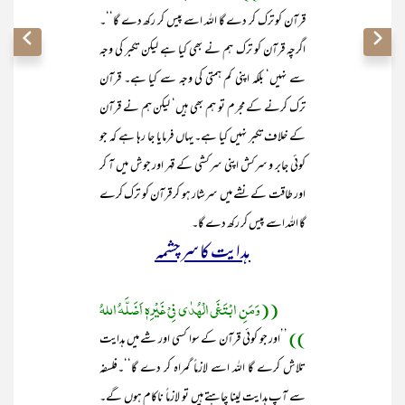
قرآن کو ترک کر دے گا اللہ اسے پیس کر رکھ دے گا‘‘۔
اگرچہ قرآن کو ترک ہم نے بھی کیا ہے لیکن تکبر کی وجہ
سے نہیں‘ بلکہ اپنی کم ہمتی کی وجہ سے کیا ہے۔ قرآن
ترک کرنے کے مجرم تو ہم بھی ہیں‘ لیکن ہم نے قرآن
کے خلاف تکبر نہیں کیا ہے۔ یہاں فرمایا جا رہا ہے کہ جو
کوئی جابر و سرکش اپنی سرکشی کے قہر اور جوش میں آ کر
اور طاقت کے نشے میں سرشار ہو کر قرآن کو ترک کرے
گا اللہ اسے پیس کر رکھ دے گا۔
ہدایت کا سرچشمہ
((وَمَنِ ابْتَغَی الْھُدٰی فِیْ غَیْرِہٖ اَضَلَّہُ اللہُ
))
’’اور جو کوئی قرآن کے سوا کسی اور شے میں ہدایت
تلاش کرے گا اللہ اسے لازماً گمراہ کر دے گا‘‘۔فلسفہ
سے آپ ہدایت لینا چاہتے ہیں تو لازماً ناکام ہوں گے۔