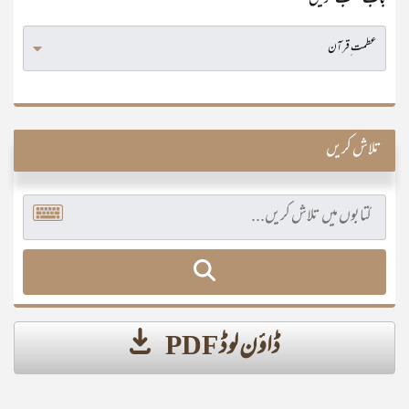
باب منتخب کریں
تلاش کریں
ڈاؤن لوڈ PDF