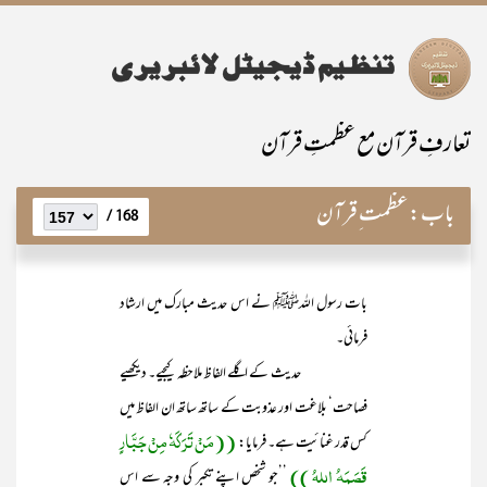
تعارفِ قرآن مع عظمتِ قرآن
باب:
عظمت ِقرآن
168 /
بات رسول اللہﷺ نے اس حدیث مبارک میں ارشاد
فرمائی۔
حدیث کے اگلے الفاظ ملاحظہ کیجیے۔ دیکھیے
فصاحت‘ بلاغت اور عذوبت کے ساتھ ساتھ ان الفاظ میں
((مَنْ تَرَکَہٗ مِنْ جَبَّارٍ
کس قدر غنائیت ہے۔ فرمایا:
قَصَمَہُ اللہُ ))
’’جو شخص اپنے تکبر کی وجہ سے اس