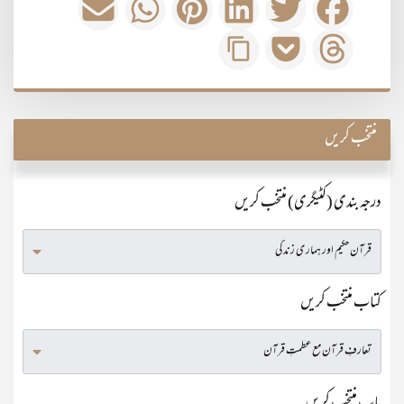
منتخب کریں
درجہ بندی (کٹیگری) منتخب کریں
کتاب منتخب کریں