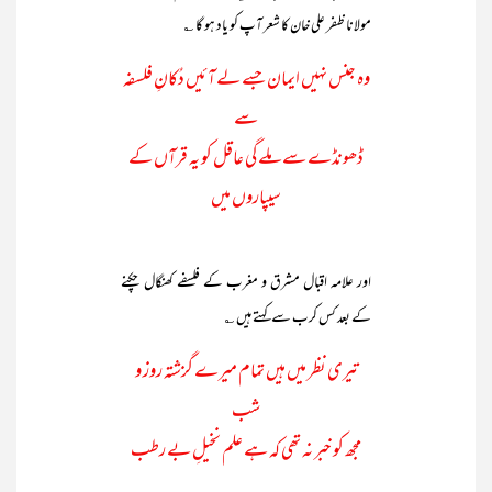
مولانا ظفر علی خان کا شعر آپ کو یاد ہو گا ؎
وہ جنس نہیں ایمان جسے لے آئیں دُکانِ فلسفہ
سے
ڈھونڈے سے ملے گی عاقل کو یہ قرآں کے
سیپاروں میں
اور علامہ اقبال مشرق و مغرب کے فلسفے کھنگال چکنے
کے بعد کس کرب سے کہتے ہیں ؎
تیری نظر میں ہیں تمام میرے گزشتہ روز و
شب
مجھ کو خبر نہ تھی کہ ہے علم نخیلِ بے رطب