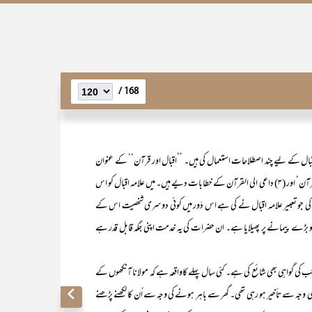
168 /
۔ اس میں مَیں نے علامہ اقبال کے لیے چند اصطلاحات استعمال کی ہیں۔ ’’اقبال اور قرآن‘‘ کے عنوان
سے میں نے علامہ اقبال کو (۱) عظمتِ قرآن کا نشان‘ (۲) واقفِ مرتبہ و مقامِ قرآن‘ اور (۳) داعی الی القرآن کے خطابات دیے ہیں۔ میں علامہ اقبال کو اس
 کی جو تعبیر علامہ اقبال نے کی ہے اس دَور میں کوئی دوسری شخصیت اس کے
کو بڑے پیمانے پر پھیلایا ہے۔ ان حضرات کی یہ خدمت اپنی جگہ قابل قدر ہے
اہی بھی شائع کی ہے۔ کئی سال پہلے کاواقعہ ہے کہ مولانا آنکھوں کے
ہ سے تأخیر ہو رہی تھی۔ گھر سے باہر ہونے کی وجہ سے اُن کا لکھنے پڑھنے