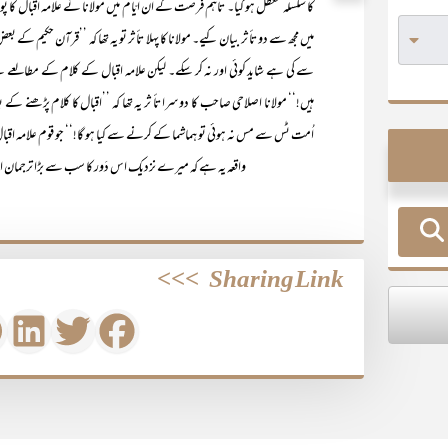
کا سلسلہ معطل ہو گیا۔ تاہم فرصت کے اُن ایّام میں مولانا نے علامہ اقبال کا
میں مجھ سے دو تأ ثر بیان کیے۔ مولانا کا پہلا تأ ثر تو یہ تھا کہ ’’قرآن حکیم 
سے کی ہے شاید کوئی اور نہ کر سکے۔ لیکن علامہ اقبال کے کلام کے مطالعے سے 
ہیں!‘‘ مولانا اصلاحی صاحب کا دوسرا تأ ثر یہ تھا کہ ’’اقبال کا کلام پڑھنے کے بع
اُمت ٹس سے مس نہ ہوئی تو ہماشما کے کرنے سے کیا ہو گا!‘‘ جو قوم علامہ اق
واقعہ یہ ہے کہ میرے نزدیک اس دَور کا سب سے بڑا ترجمان ال
>>>
Sharing Link