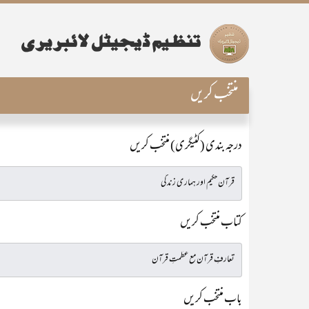
منتخب کریں
درجہ بندی (کٹیگری) منتخب کریں
کتاب منتخب کریں
باب منتخب کریں