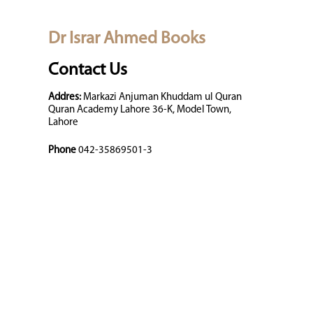
Dr Israr Ahmed Books
Contact Us
Addres:
Markazi Anjuman Khuddam ul Quran
Quran Academy Lahore 36-K, Model Town,
Lahore
Phone
042-35869501-3