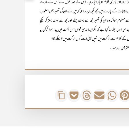
 پورا اردو اور فارسی کلام دوبارہ پڑھ لیا۔ اس کے بعد انہوں نے اس کے بارے
کے بعض مقامات کے بارے میں مجھے کچھ مان سا تھا کہ میں نے ان کی تعبیر جس اسلوب
معلوم ہوا کہ وہ ان کی تعبیر مجھ سے بہت پہلے اور مجھ سے بہت بہتر کر چکے
د میرا دل بیٹھ سا گیا ہے کہ اگر ایسا حُدی خواں اِس اُمت میں پیدا ہوا‘ لیکن یہ
بال کے کلام سے حرکت میں نہیں آئی اسے کون حرکت میں لا سکے گا؟
قرآن اور سب