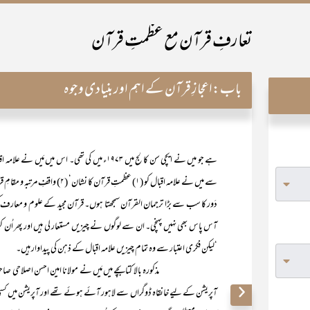
تعارفِ قرآن مع عظمتِ قرآن
باب:
اعجازِ قرآن کے اہم اور بنیادی وجوہ
ہے جو میں نے ایچی سن کالج میں ۱۹۷۳ء میں کی تھی
دَور کا سب سے بڑا ترجمان القرآن سمجھتا ہوں۔ قرآن مجید کے علوم و معارف
آس پاس بھی نہیں پہنچی۔ ان سے لوگوں نے چیزیں مستعار لی ہیں اور پھر اُن 
‘لیکن فکری اعتبار سے وہ تمام چیزیں علامہ اقبال کے ذہن کی پیداوار ہیں۔
مذکورہ بالا کتابچے میں مَیں نے مولانا امین احسن اصلاحی صاحب کی گو
آپریشن کے لیے خانقاہ ڈوگراں سے لاہور آئے ہوئے تھے اور آپریشن میں کسی وج