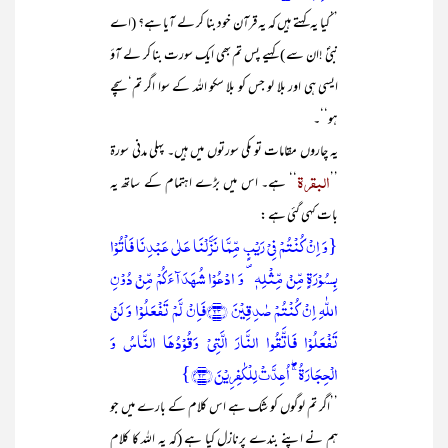
’’کیا یہ کہتے ہیں کہ یہ قرآن خود بنا کر لے آیا ہے؟ (اے
نبیؐ !ان سے ) کہیے پس تم بھی ایک سورت بنا کر لے آؤ
ایسی ہی اور بلا لو جس کو بلا سکو اللہ کے سوا اگر تم‘سچے
ہو‘‘۔
یہ چاروں مقامات تو مکی سورتوں میں ہیں۔ پہلی مدنی سورۃ
البقرۃ
’’
‘‘ ہے۔ اس میں بڑے اہتمام کے ساتھ یہ
بات کہی گئی ہے :
{وَ اِنۡ کُنۡتُمۡ فِیۡ رَیۡبٍ مِّمَّا نَزَّلۡنَا عَلٰی عَبۡدِنَا فَاۡتُوۡا
بِسُوۡرَۃٍ مِّنۡ مِّثۡلِہٖ ۪ وَ ادۡعُوۡا شُہَدَآءَکُمۡ مِّنۡ دُوۡنِ
اللّٰہِ اِنۡ کُنۡتُمۡ صٰدِقِیۡنَ ﴿۲۳﴾فَاِنۡ لَّمۡ تَفۡعَلُوۡا وَ لَنۡ
تَفۡعَلُوۡا فَاتَّقُوا النَّارَ الَّتِیۡ وَقُوۡدُہَا النَّاسُ وَ
الۡحِجَارَۃُ ۚۖ اُعِدَّتۡ لِلۡکٰفِرِیۡنَ ﴿۲۴﴾}
’’اگر تم لوگوں کو شک ہے اس کلام کے بارے میں جو
ہم نے اپنے بندے پرنازل کیا ہے (کہ یہ اللہ کا کلام