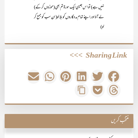
نہیں ہے) تو اس جیسی ایک سورۃ تم بھی (موزوں کر کے)
لے آؤ اور اپنے تمام مددگاروں کو بلا لو( ان سب کو جمع کر
لو)
>>>
Sharing Link
منتخب کریں