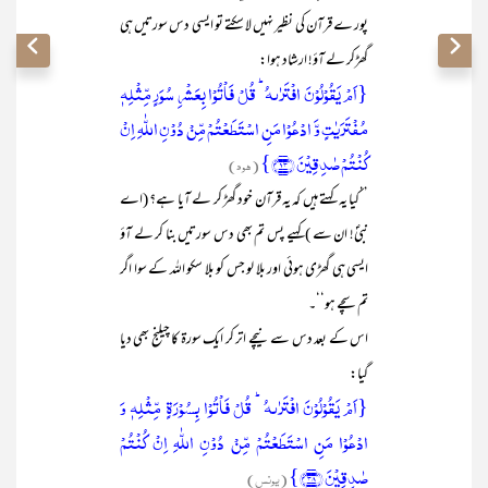
پور ے قرآن کی نظیر نہیں لا سکتے تو ایسی دس سورتیں ہی
گھڑکر لے آؤ! ارشاد ہوا:
{اَمۡ یَقُوۡلُوۡنَ افۡتَرٰىہُ ؕ قُلۡ فَاۡتُوۡا بِعَشۡرِ سُوَرٍ مِّثۡلِہٖ
مُفۡتَرَیٰتٍ وَّ ادۡعُوۡا مَنِ اسۡتَطَعۡتُمۡ مِّنۡ دُوۡنِ اللّٰہِ اِنۡ
کُنۡتُمۡ صٰدِقِیۡنَ ﴿۱۳﴾}
(ھود)
’’کیا یہ کہتے ہیں کہ یہ قرآن خود گھڑ کر لے آیا ہے؟ (اے
نبیؐ! ان سے ) کہیے پس تم بھی دس سورتیں بنا کر لے آؤ
ایسی ہی گھڑی ہوئی اور بلا لو جس کو بلا سکو اللہ کے سوا اگر
تم سچے ہو‘‘۔
اس کے بعد دس سے نیچے اتر کر ایک سورۃ کا چیلنج بھی دیا
گیا:
{اَمۡ یَقُوۡلُوۡنَ افۡتَرٰىہُ ؕ قُلۡ فَاۡتُوۡا بِسُوۡرَۃٍ مِّثۡلِہٖ وَ
ادۡعُوۡا مَنِ اسۡتَطَعۡتُمۡ مِّنۡ دُوۡنِ اللّٰہِ اِنۡ کُنۡتُمۡ
صٰدِقِیۡنَ ﴿۳۸﴾}
(یونس)