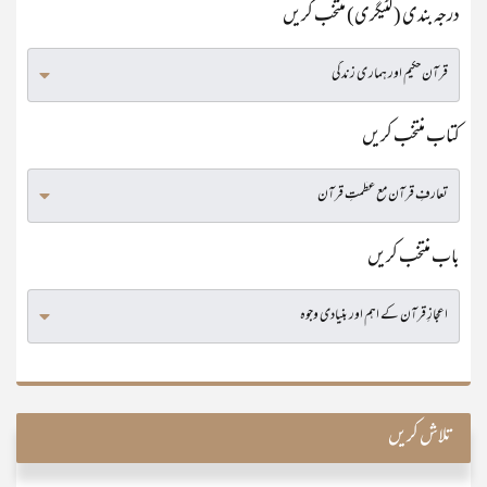
درجہ بندی (کٹیگری) منتخب کریں
کتاب منتخب کریں
باب منتخب کریں
تلاش کریں