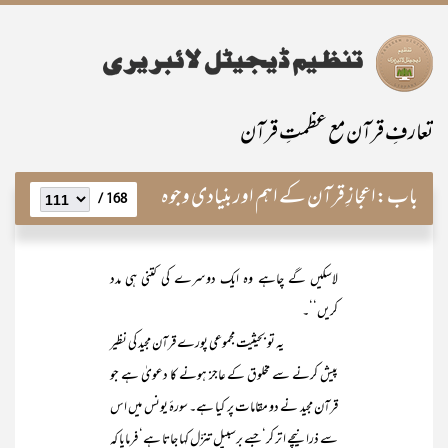
تعارفِ قرآن مع عظمتِ قرآن
باب:
اعجازِ قرآن کے اہم اور بنیادی وجوہ
168 /
لاسکیں گے چاہے وہ ایک دوسرے کی کتنی ہی مدد
کریں‘‘۔
یہ تو بحیثیت مجموعی پورے قرآن مجید کی نظیر
پیش کرنے سے مخلوق کے عاجز ہونے کا دعویٰ ہے جو
قرآن مجید نے دو مقامات پر کیا ہے۔ سورۂ یونس میں اس
سے ذرانیچے ا تر کر‘ جسے برسبیل تنزّل کہا جاتا ہے‘ فرمایا کہ