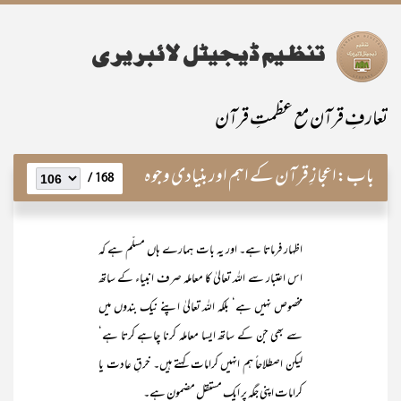
تعارفِ قرآن مع عظمتِ قرآن
باب:
اعجازِ قرآن کے اہم اور بنیادی وجوہ
168 /
اظہار فرماتا ہے۔ اور یہ بات ہمارے ہاں مسلّم ہے کہ
اس اعتبار سے اللہ تعالیٰ کا معاملہ صرف انبیاء کے ساتھ
مخصوص نہیں ہے‘ بلکہ اللہ تعالیٰ اپنے نیک بندوں میں
سے بھی جن کے ساتھ ایسا معاملہ کرنا چاہے کرتا ہے‘
لیکن اصطلاحاً ہم انہیں کرامات کہتے ہیں۔ خرقِ عادت یا
کرامات اپنی جگہ پر ایک مستقل مضمون ہے۔