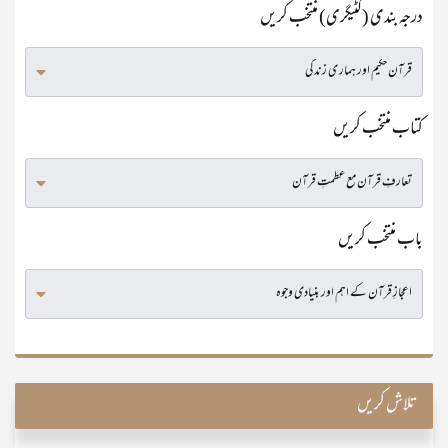
درجہ بندی (کٹیگری) منتخب کریں
کتاب منتخب کریں
باب منتخب کریں
تلاش کریں