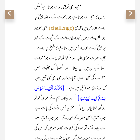
معجزہ بھی خرقِ عادت ہوتا ہے‘ لیکن
رسول کا معجزہ وہ ہوتا ہے جو دعوے کے ساتھ پیش کیا
جائے اور جس میں تحدّی
بھی موجود
(challenge)
ہو۔یعنی جسے رسول خود اپنی رسالت کے ثبوت کے طور
پر پیش کرے اور پھر اُس میں مقابلے کا چیلنج دیا جائے۔
جیسے حضرت موسی ٰعلیہ السلام کو اللہ تعالیٰ نے جو معجزات
عطا کیے ان میں ’’یدِ بیضا‘‘ اور ’’عصا‘‘ کی حیثیت اصل
معجزے کی تھی۔ ویسے آیات اور بھی دی گئی تھیں جیسا
{وَ لَقَدۡ اٰتَیۡنَا مُوۡسٰی
کہ سورۂ بنی اسرائیل میں ہے :
تِسۡعَ اٰیٰتٍۭ بَیِّنٰتٍ}
’’اور بیشک ہم نے موسیٰ ؑکو نو
روشن نشانیاں دیں‘‘۔ مگر یہ اُس وقت کی بات ہے
جب آپؑ ابھی مصر کے اندر تھے۔ پھر جب آپؑ مصر
سے باہر نکلے تو عصا کی کرامات ظاہر ہوئیں کہ اس کی
ضرب سے سمندر پھٹ گیا‘اس کی ضرب سے چٹان سے