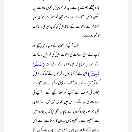
بارہ چشمے پھوٹ پڑے۔ یہ تمام چیزیں خرقِ عادت ہیں
‘لیکن اصل معجزے دو تھے جن کو حضرت موسیٰ علیہ
السلام نے دعوے کے ساتھ پیش کیا کہ یہ میری رسالت
کا ثبوت ہے۔
جب آپؑ فرعون کے دربار میں پہنچے اور
آپ نے اپنی رسالت کی دعوت پیش کی تو دلیلِ رسالت
(سُلۡطٰنٌ
کے طور پر فرمایا کہ میں اس کے لیے سند
مُّبِیۡنٌ )
بھی لے کر آیا ہوں۔ فرعون نے کہا کہ لاؤ پیش
کروتو آپؑ نے یہ دومعجزے پیش کیے۔ یہ دو معجزے
جواللہ کی طرف سے آپؑ کو عطا کیے گئے ‘ آپؑ کی
رسالت کی سند تھے۔ اس میں تحدّی بھی تھی۔ لہذا مقابلہ
بھی ہوا اور جادوگروں نے پہچان بھی لیا کہ یہ جادو نہیں
ہے‘ معجزہ ہے۔ معجزہ جس میدان کا ہوتا ہے اسے اُسی
میدان کے افراد ہی پہچان سکتے ہیں۔ جب جادوگروں کا