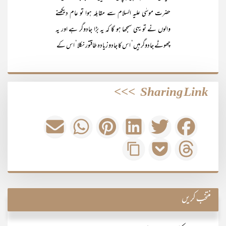
حضرت موسٰی علیہ السلام سے مقابلہ ہوا تو عام دیکھنے
والوں نے تو یہی سمجھا ہو گا کہ یہ بڑا جادوگر ہے اور یہ
چھوٹے جادوگر ہیں‘ اس کا جادو زیادہ طاقتور نکلا‘ اس کے
>>>
Sharing Link
منتخب کریں