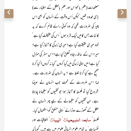
معلومات (علم بالحواس اور علم بالعقل کے اعتبار سے)
بڑی محدود تھیں‘ لیکن اُس وقت کے انسان کو بھی اس
چیز کی ضرورت تھی کہ وہ کوئی رائے قائم کرے کہ یہ
کائنات جس کا میں ایک فرد ہوں‘ اس کی حقیقت کیا ہے‘
خود میری حقیقت کیا ہے؟ میری زندگی کا آغاز کیا ہے؟
میرا اس کے ساتھ ربط و تعلق کیا ہے؟ اس سفر کی منزل
کیا ہے؟ میں اپنی زندگی میں کیا کروں‘ کیا نہ کروں؟ کیا کرنا
صحیح ہے کیا کرنا غلط ہے ؟ یہ انسان کی ضرورت ہے۔
لہذا اس ضرورت کے تحت جب انسان نے سوچنا
شروع کیا تو فلسفہ کا آغاز ہوا جو گتھیوں کو سلجھانا چاہتا
ہے۔ ان گتھیوں کو سلجھانے کے لیے پھر انسان نے
عقل کے گھوڑے دوڑائے‘ اپنی منطق کو استعمال کیا۔
مابعد الطبیعیات
الٰہیات
فلسفہ‘
‘
‘ اخلاقیات اور
نفسیات‘ یہ تمام علوم انسانی علوم میں سے ہیں۔ گویا کہ