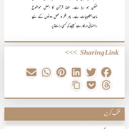
ممکن ہو رہا ہے۔ البتہ قرآن کا اصل موضوع
مابعدالطبیعیات ہے۔ پھر فکر و عمل دونوں کے لیے
راہنمائی درکار ہے‘ جیسے کہ کسی راستے پر
>>>
Sharing Link
منتخب کریں