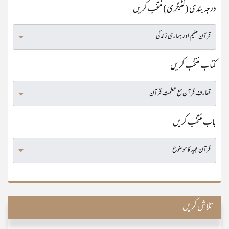
درجہ بندی (کٹیگری) منتخب کریں
کتاب منتخب کریں
باب منتخب کریں
تلاش کریں