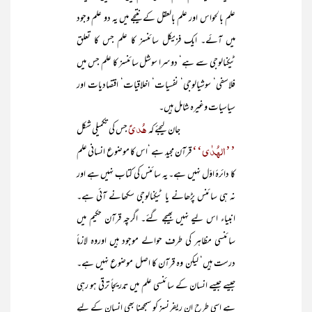
علم بالحواس اور علم بالعقل کے نتیجے میں یہ دو علم وجود
میں آئے۔ ایک فزیکل سائنسز کا علم جس کا تعلق
ٹیکنالوجی سے ہے‘ دوسرا سوشل سائنسز کا علم جس میں
فلاسفی‘ سوشیالوجی‘ نفسیات‘ اخلاقیات‘ اقتصادیات اور
سیاسیات وغیرہ شامل ہیں۔
ھُديً
جان لیجئے کہ
جس کی تکمیلی شکل
’’الہُدٰی‘‘
قرآن مجید ہے ‘اس کا موضوع انسانی علم
کا دائرۂ اوّل نہیں ہے۔ یہ سائنس کی کتاب نہیں ہے اور
نہ ہی سائنس پڑھانے یا ٹیکنالوجی سکھانے آئی ہے۔
انبیاء اس لیے نہیں بھیجے گئے۔ اگرچہ قرآن حکیم میں
سائنسی مظاہر کی طرف حوالے موجود ہیں اوروہ لازماً
درست ہیں‘ لیکن وہ قرآن کا اصل موضوع نہیں ہے۔
جیسے جیسے انسان کے سائنسی علم میں تدریجاً ترقی ہو رہی
ہے اسی طرح ان ریفرنسز کو سمجھنا بھی انسان کے لیے