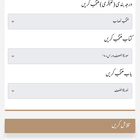
درجہ بندی (کٹیگری) منتخب کریں
کتاب منتخب کریں
باب منتخب کریں
تلاش کریں