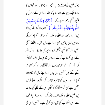
ہو کہ تمہیں فی الواقع عذابِ الیم سے چھٹکارا ملے تو اس کا
راستہ ایک ہی ہے اور وہ یہ کہ اللہ اور اس کے رسولؐ پر
{وَ تُجَاہِدُوۡنَ فِیۡ سَبِیۡلِ
یقین محکم رکھو۔ مزید یہ کہ:
اللّٰہِ بِاَمۡوَالِکُمۡ وَ اَنۡفُسِکُمۡ ؕ }
’’اورجہاد کرو اللہ کی راہ
میں اپنے مالوں اور اپنی جانوں کے ساتھ!‘‘ کھپاؤ اُس کی
راہ میں اپنی جانیں بھی اور اپنے مال بھی۔ دیکھئے ’’فی
سبیل اللہ‘‘ کا تعین پچھلی آیت میں کیا جا چکا ہے کہ اللہ
کے دین کو غالب کرنے اور اس نظامِ عدل و قسط کو قائم
کرنے کے لیے جو محمدرسول اللہﷺ دے کر مبعوث
کیے گئے ہیں‘ تمہیں اپنی جان اور اپنے مال کو لگانا اور
کھپانا ہے۔ دین کو قائم و غالب کرنا اگرچہ اصلاً فرضِ
منصبی ہے نبی اکرمﷺ کا‘ لیکن اس کے غلبے کی جدوجہد
میں تمہیں اپنی جانوں کا ہدیہ پیش کرنا ہے اور اپنے خون
سے اس انقلاب کی آبیاری کرنی ہے۔ تمہیں اس کی