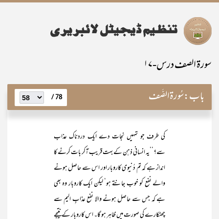
سورۃ الصف درس-۱۷
باب:
سُورۃالصَّف
78 /
کی طرف جو تمہیں نجات دے ایک دردناک عذاب
سے؟‘‘یہ انسانی ذہن کے بہت قریب آکر بات کرنے کا
انداز ہے کہ تم دُنیوی کاروبار اور اس سے حاصل ہونے
والے نفع کو خوب جانتے ہو‘ لیکن ایک کاروبار وہ بھی
ہے کہ جس سے حاصل ہونے والا نفع عذابِ الیم سے
چھٹکارے کی صورت میں ظاہر ہو گا۔ اس کاروبار کے نتیجے