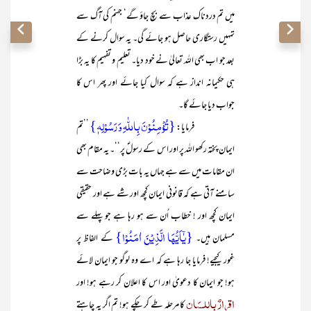
میں تم دردناک عذاب سے بچ جاؤ گے‘ جہنم کی آگ سے
تمہیں رستگاری حاصل ہو جائے گی۔ یہ سوال کرنے کے
بعد جو اب بھی اللہ تعالیٰ نے خود دیا۔ تعلیم و تفہیم کا یہ بڑا
ہی حکیمانہ انداز ہے کہ سوال کیا جائے اور پھر اس کا
جواب دیا جائے گا۔
{تُؤۡمِنُوۡنَ بِاللّٰہِ وَ رَسُوۡلِہٖ}
فرمایا:
’’تم
ایمان پختہ رکھو اللہ پر اور اس کے رسولؐ پر‘‘۔ یہ مقام بھی
ان مقامات میں سے ہے جہاں یہ بات بڑی وضاحت سے
سامنے آتی ہے کہ قانونی ایمان کچھ اور شے ہے اور حقیقی
ایمان کچھ اور ! خطاب اُن سے ہو رہا ہے جو پہلے سے
{یٰۤاَیُّہَا الَّذِیۡنَ اٰمَنُوۡا}
مسلمان ہیں۔
کے الفاظ پر
غور کیجیے! فرمایا جا رہا ہے کہ اے وہ لوگو جو ایمان لائے
ہو! جو ایمان کا دعویٰ اور اس کا اعلان کر رہے ہو! اور
اقرارٌ باللسَان
کا مرحلہ طے کر چکے ہو! تم اگر یہ چاہتے