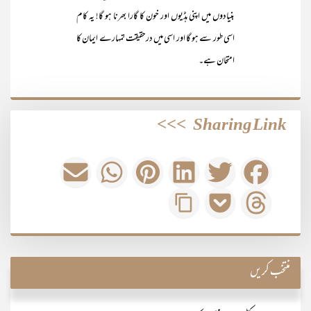
بنیادوں میں اپنی ہڈیوں اور خون کا گارا بھرنا ہو گا! یہ کام
اسی طور سے ہو گا اور اسی میں درحقیقت تمہارے ایمان کا
امتحان ہے۔
>>>
Sharing Link
منتخب کریں