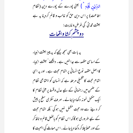
الدِّیۡنِ کُلِّہٖ ؕ}
یعنی پورے کے پورے دین (نظامِ
اطاعت) پر اس دین حق کو غالب و قائم کردینا یہ ہے
بعثت محمدیؐ ‘کی غرض و غایت!
دو چشم کشا واقعات
یہ بات بھی سمجھ لیجیے کہ یہ چیز بعثت انبیاء
کے اساسی مقصد سے جدا نہیں ہے۔ دیکھئے‘ بعثت ِ انبیاء
کا اصل مقصد نوعِ انسانی پر اتمامِ حجت ہے۔ اور یہ اسی
اتمامِ حجت کا تکمیلی مرحلہ ہے کہ انسان کو اجتماعی نظام
کے ضمن میں رہنمائی کے لیے عدل و قسط پر مبنی نظام کا
ایک مکمل نمونہ دکھا دیا جائے۔ صرف نظری سطح پر پیش
کر دینے سے وہ حجت مکمل نہیں ہو گی‘ بلکہ اتمامِ حجت
کے لیے ضروری ہو گا کہ اس نظام کو بالفعل قائم و نافذ کر
کے اور عملاً چلا کر دکھا دیا جائے۔ اس معاملے کی اہمیت کا