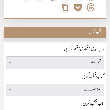
منتخب کریں
درجہ بندی (کٹیگری) منتخب کریں
کتاب منتخب کریں
باب منتخب کریں