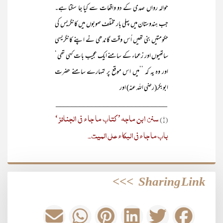
حوالہ رواں صدی کے دو واقعات سے کیا جا سکتا ہے۔
جب ہندوستان میں پہلی بار مختلف صوبوں میں کانگریس کی
حکومتیں بنی تھیں اُس وقت گاندھی نے اپنے کانگریسی
ساتھیوں اور زعماء کے سامنے ایک عجیب بات کہی تھی ‘
اور وہ یہ کہ ’’میں اس موقع پر تمہارے سامنے حضرت
ابوبکر(رضی اللہ عنہ) اور
____________________________
سنن ابن ماجہ’ کتاب ما جاء فی الجنائز‘
(۱)
باب ما جاء فی البکاء علی المیت۔
>>>
Sharing Link