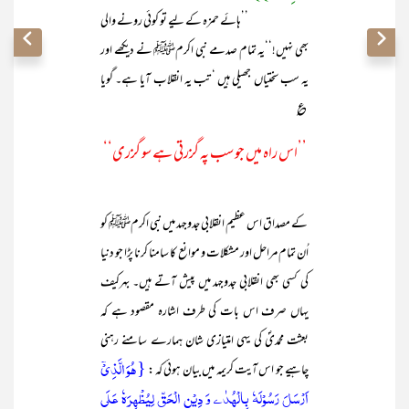
’’ہائے حمزہ کے لیے تو کوئی رونے والی
بھی نہیں!‘‘یہ تمام صدمے نبی اکرمﷺ نے دیکھے اور
یہ سب سختیاں جھیلی ہیں ‘ تب یہ انقلاب آیا ہے۔ گویا
؏
’’اس راہ میں جو سب پہ گزرتی ہے سو گزری‘‘
کے مصداق اس عظیم انقلابی جدوجہد میں نبی اکرمﷺ کو
اُن تمام مراحل اور مشکلات و موانع کا سامنا کرنا پڑا جو دنیا
کی کسی بھی انقلابی جدوجہد میں پیش آتے ہیں۔ بہرکیف
یہاں صرف اس بات کی طرف اشارہ مقصود ہے کہ
بعثت محمدیؐ کی یہی امتیازی شان ہمارے سامنے رہنی
{ہُوَ الَّذِیۡۤ
چاہیے جو اس آیت کریمہ میں بیان ہوئی کہ :
اَرۡسَلَ رَسُوۡلَہٗ بِالۡہُدٰۦ وَ دِیۡنِ الۡحَقِّ لِیُظۡہِرَہٗ عَلَی