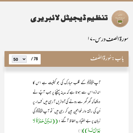
سورۃ الصف درس-۱۷
باب:
سُورۃالصَّف
78 /
آپﷺ کے قلب مبارک کی جو کیفیت ہے اس کا
اندازہ اس سے ہوتا ہے کہ مدینہ پہنچنے پر جب آپؐ نے
دیکھا کہ گھر گھر سے رونے کی آوازیں آ رہی ہیں‘ شہداء پر
اُن کی رشتہ دار خواتین بین کر رہی ہیں‘ تو آپﷺ کی
((لٰــکِنَّ حَمْزَۃَ لَا
زبان پر بے اختیار یہ الفاظ آگئے :
بَوَاکِیَ لَــہٗ))
(۱)