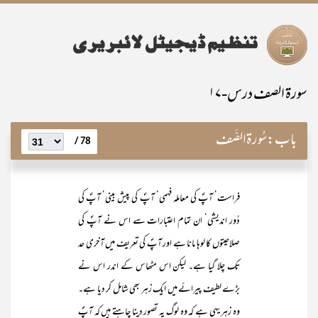
سورۃ الصف درس-۱۷
باب:
سُورۃالصَّف
78 /
فراست‘ آپؐ کی معاملہ فہمی‘ آپؐ کی پیش بینی‘ آپؐ کی
دُور اندیشی‘ ان تمام اعتبارات سے اس نے آپؐ کی
صلاحیتوں کا لوہا مانا ہے اور آپؐ کی تعریف میں آخری حد
تک چلا گیا ہے۔ لیکن اس مٹھاس کے اندر اس نے
بڑے لطیف پیرائے میں ایک زہر بھی شامل کر دیا ہے۔
وہ زہر یہی ہے کہ وہ لوگ یہ تصور دینا چاہتے ہیں کہ آپؐ