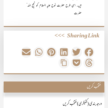
ہیں۔ اسی طرح حضرت نوح علیہ السلام کو نجیح اللہ‘
حضرت
>>>
Sharing Link
منتخب کریں
درجہ بندی (کٹیگری) منتخب کریں