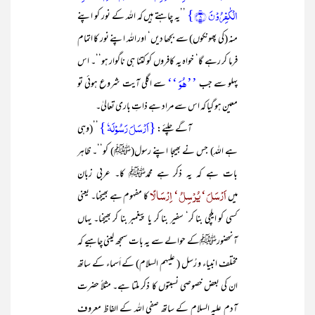
الۡکٰفِرُوۡنَ ﴿۸﴾}
’’یہ چاہتے ہیں کہ اللہ کے نور کو اپنے
منہ (کی پھونکوں) سے بجھا دیں‘ اور اللہ اپنے نور کا اتمام
فرما کر رہے گا‘ خواہ یہ کافروں کو کتنا ہی ناگوار ہو‘‘۔ اس
’’ہُوَ ‘‘
پہلو سے جب
سے اگلی آیت شروع ہوئی تو
معین ہو گیا کہ اس سے مراد ہے ذاتِ باری تعالیٰ۔
{اَرۡسَلَ رَسُوۡلَہٗ }
آگے چلئے:
’’(وہی
ہے اللہ) جس نے بھیجا اپنے رسول(ﷺ) کو‘‘۔ ظاہر
بات ہے کہ یہ ذکر ہے محمدﷺ کا۔ عربی زبان
اَرْسَلَ‘ یُرْسِلُ‘ اِرْسَالًا
میں
کا مفہوم ہے بھیجنا۔ یعنی
کسی کو ایلچی بنا کر‘ سفیر بنا کر یا پیغمبر بنا کر بھیجنا۔ یہاں
آنحضورﷺکے حوالے سے یہ بات سمجھ لینی چاہیے کہ
مختلف انبیاء و رُسل ( علیہم السلام) کے اَسماء کے ساتھ
ان کی بعض خصوصی نسبتوں کا ذکر ملتا ہے۔ مثلاً حضرت
آدم علیہ السلام کے ساتھ صفی اللہ کے الفاظ معروف