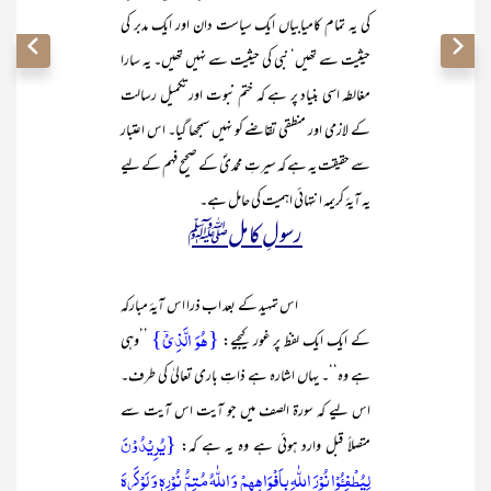
کی یہ تمام کامیابیاں ایک سیاست دان اور ایک مدبر کی
حیثیت سے تھیں‘ نبی کی حیثیت سے نہیں تھیں۔ یہ سارا
مغالطہ اسی بنیاد پر ہے کہ ختم نبوت اور تکمیل رسالت
کے لازمی اور منطقی تقاضے کو نہیں سمجھا گیا۔ اس اعتبار
سے حقیقت یہ ہے کہ سیرتِ محمدیؐ کے صحیح فہم کے لیے
یہ آیۂ کریمہ انتہائی اہمیت کی حامل ہے۔
رسولِ کاملﷺ
اس تمہید کے بعد اب ذرا اس آیۂ مبارکہ
{ہُوَ الَّذِیۡۤ}
کے ایک ایک لفظ پر غور کیجیے:
’’وہی
ہے وہ‘‘۔ یہاں اشارہ ہے ذاتِ باری تعالیٰ کی طرف۔
اس لیے کہ سورۃ الصف میں جو آیت اس آیت سے
{یُرِیۡدُوۡنَ
متصلاً قبل وارد ہوئی ہے وہ یہ ہے کہ:
لِیُطۡفِـُٔوۡا نُوۡرَ اللّٰہِ بِاَفۡوَاہِہِمۡ وَ اللّٰہُ مُتِمُّ نُوۡرِہٖ وَ لَوۡ کَرِہَ