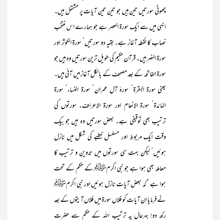
چھوٹی سورتیں تین ہیں جو تین تین آیات پر مشتمل ہیں۔
انہی میں سے ایک سورۃ العصر ہے جو ہمارے اس منتخب
نصاب کا نقطہ آغاز ہے۔ بقیہ دو سورتیں‘ سورۃ الکوثر اور
سورۃ النصر ہیں۔ قرآن حکیم کی طویل ترین سورتیں وہ ہیں جو
سورۃ الفاتحہ کے بعد مصحف کے بالکل آغاز میں آئی ہیں۔
یعنی سورۃ البقرۃ‘ سورۂ آلِ عمران‘ سورۃ النساء‘ سورۃ
المائدۃ‘ سورۃ الانعام اور سورۃ الاعراف۔ سورتوں کی
ترتیب بھی توقیفی ہے۔ بعض سورتیں وہ ہیں جو بیک
وقت ایک مربوط اور مسلسل خطبے کی شکل میں نازل
ہوئیں‘ لیکن بہت سی سورتوں میں تدوین و ترتیب کا
معاملہ بھی ہوا ہے جو نبی اکرمﷺ کے حکم کے تحت
ہوا ہے ‘ کہ بعض آیات نازل ہوئیں اور نبی اکرمﷺ
نے فرمایا اِن آیات کو فلاں سورۃ میں فلاں آیتوں کے بعد
رکھ دو! بہرحال یہ ترتیب اللہ کے حکم سے حضرت