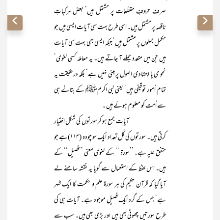
صرف حروفِ مقطّعات پر مشتمل ہیں‘ بعض مرکباتِ
ناقصہ پر مشتمل ہیں۔ اسی طرح بہت سی آیات ایسی ہیں جو
مکمل جملوں پر مشتمل ہیں‘ جبکہ ایسی بھی بہت سی آیات
ہیں جن میں متعدد جملے آ جاتے ہیں۔ یہ معاملہ کسی لغوی‘
نحو ی یا اجتہادی اصول پر مبنی نہیں ہے‘ بلکہ درحقیقت یہ
تمام اُمور توقیفی ہیں‘ یعنی نبی اکرمﷺ کے بتانے ہی
سے اُمت کو معلوم ہوئے ہیں ۔
آیات جمع ہو کر سورتوں کی شکل اختیار
کرتی ہیں۔ سورتوں کی کُل تعداد ایک سو چودہ (۱۱۴)ہے جو
متفق علیہ ہے۔ ’’سورۃ ‘‘ کے لغوی معنی ’’فصیل‘‘ کے
ہیں۔ اس لفظ کے استعمال سے گویا یہ نقشہ سامنے لے
آیا گیا کہ قرآن حکیم کی ہر سورۃ علم و حکمت کا ایک شہر
ہے‘ جس کے گرد ایک فصیل موجود ہے۔ آیات ہی کی
طرح سورتیں چھوٹی بھی ہیں اور بڑی بھی ہیں۔ سب سے