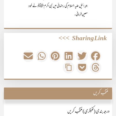
جبرائیل علیہ السلام کی رہنمائی میں نبی اکرمﷺ نے خود
معین فرمائی۔
>>>
Sharing Link
منتخب کریں
درجہ بندی (کٹیگری) منتخب کریں