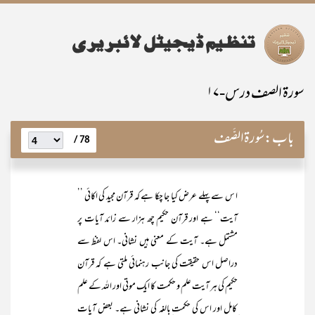
سورۃ الصف درس-۱۷
باب:
سُورۃالصَّف
78 /
ا س سے پہلے عرض کیا جا چکا ہے کہ قرآن مجید کی اکائی ’’
آیت‘‘ ہے اور قرآن حکیم چھ ہزار سے زائد آیات پر
مشتمل ہے۔ آیت کے معنی ہیں نشانی۔ اس لفظ سے
دراصل اس حقیقت کی جانب رہنمائی ملتی ہے کہ قرآن
حکیم کی ہر آیت علم و حکمت کا ایک موتی اور اللہ کے علم
ِکامل اور اس کی حکمت ِبالغہ کی نشانی ہے۔ بعض آیات