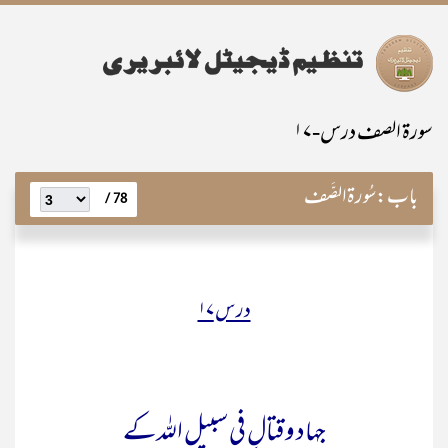
سورۃ الصف درس-۱۷
باب:
سُورۃالصَّف
78 /
درس ۱۷
جہاد و قتالِ فی سبیل اللہ کے