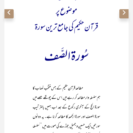
موضوع پر
قرآن حکیم کی جامع ترین سورۃ
سُورۃ الصَّف
مطالعۂ قرآن حکیم کے جس منتخب نصاب کا
ہم سلسلہ وار مطالعہ کر رہے ہیں اس کے چوتھے حصے میں
سورۃ الحج کے آخری رکوع کے بعد اب ہمیں بالترتیب
سورۃ الصف اور سورۃ الجمعہ کا مطالعہ کرنا ہے۔ یہ دونوں
سورتیں ایک حسین و جمیل جوڑے کی صورت میں ’’سلسلۂ