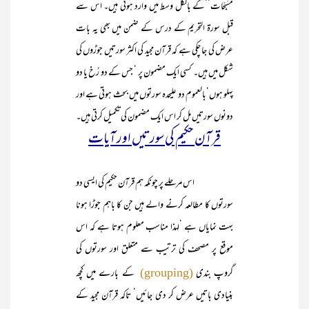
مُسَبِّحات‘‘کے بالکل وسط میں وارد ہوئی ہیں۔ اس سے
قبل سورۃ التحریم کے درس کے ضمن میں بھی یہ بات
عرض کی جا چکی ہے کہ قرآن مجید کی اکثر سورتیں جوڑوں کی
شکل میں ہیں۔ کسی ایک مضمون پر ‘ جس کے دو رُخ یا دو
پہلو ہوں‘بالعموم دو علیحدہ سورتوں میں بحث ہوتی ہے اور
دونوں سورتیں مل کر اس ایک مضمون کی تکمیل کرتی ہیں۔
قرآن حکیم کی سورتیں اور آیات
اس مرحلے پر چونکہ ہم قرآن حکیم کی ایسی دو
سورتوں کا مطالعہ کرنے والے ہیں جن کا باہم جوڑا ہونا
بہت نمایاں ہے ‘لہذا مناسب معلوم ہوتا ہے کہ اس
موقع پر مصحف کی ترتیب سے متعلق اور سورتوں کی
گروپ بندی
کے بارے میں کچھ
(grouping)
بنیادی باتیں عرض کر دی جائیں‘ تاکہ قرآن مجید کے