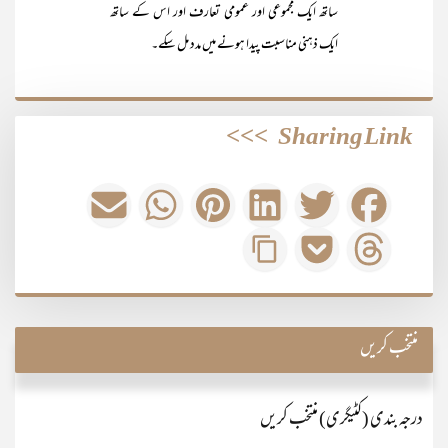
ساتھ ایک مجموعی اور عمومی تعارف اور اس کے ساتھ
ایک ذہنی مناسبت پیدا ہونے میں مدد مل سکے۔
>>>
Sharing Link
منتخب کریں
درجہ بندی (کٹیگری) منتخب کریں