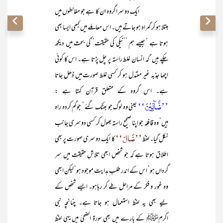
ایک دوسرا گروہ ان کا ہے جو مغالطوں میں
مبتلا ہو کر گمراہ ہو جاتے ہیں۔ اس معاملے میں کبھی ایسا بھی
ہوتا ہے ‘ جیسے ہم ’’نیکی کی حقیقت‘‘کی بحث میں دیکھ
چکے ہیں‘ کہ انسان غلط راستہ پر چل پڑتا ہے۔ اس کا کوئی
اچھا جذبہ غیر معتدل ہو کر کسی غلط صورت میں ڈھل جاتا
ہے۔ اس گروہ کے متعلق قرآن کہتا ہے :
’’ضَّآلِّیۡنَ‘‘
یعنی وہ لوگ جو بھٹک گئے ‘ جوگم کردہ راہ
ہیں‘ وہ قافلہ جو اپنا صحیح راستہ بھول کر کسی دوسری جانب
’’ضَالّ‘‘
نکل گیا۔ لفظ
کا ایک دوسری صورت پر بھی
اطلاق ہوتا ہے کہ جو شخص ابھی تلاشِ حقیقت میں سر
گرداں ہو‘ اس کے اندر طلب ِ ہدایت موجود ہو‘ لیکن ابھی
وہ غور و فکر کے مراحل طے کر رہاہو۔ ایسے شخص کے
لیے بھی یہ لفظ استعمال ہو جاتا ہے۔ چنانچہ نبی
اکرمﷺ کے بارے میں بھی سورۃ الضحیٰ میں یہی لفظ