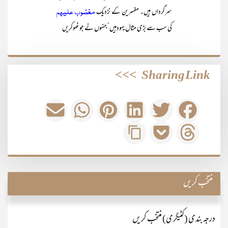
مغضوب علیہم
سرگرداں ہیں۔ مفسرین کے نزدیک
کی سب سے بڑی مثال یہودہیں‘ جنہوں نے جو ٹھوکریں
>>>
Sharing Link
منتخب کریں
درجہ بندی (کٹیگری) منتخب کریں