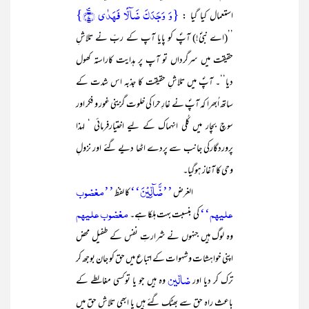
{وَ وَجَدَکَ ضَآلًّا فَہَدٰی ۪﴿۷﴾}
استعمال کیا گیا :
’’(اے نبیؐ!) آپؐ کو پایا آپ کے ربّ نے تلاشِ
حقیقت میں سرگرداں تو آپ پر ہدایت کاراستہ کھول
دیا‘‘۔ آپؐ میں تلاشِ حقیقت کا جذبہ اس شدت کے
ساتھ اُبھرا کہ آپؐ نے غارِ حرا کی خلوت گزینی غور و فکر اور
سوچ بچار میں کُلی انہماک کے لیے اختیارفرمائی ‘ لہذا
پروردگارکی جانب سے پردے اٹھا دیے گئے اور نزولِ
وحی کا آغاز ہوگیا۔
’’ضَّآلِّیۡنَ‘‘
’’مغضوب
الغرض
کا لفظ
علیہم‘‘
مغضوب علیہم
کی بنسبت بہت ہلکا ہے۔
وہ لوگ ہیں جنہوں نے شرارتِ نفس کے طفیل محض
اپنی خواہشات و شہوات کے اتباع میں حق کو جان بوجھ کر
ضالّین
ترک کر دیا اور
وہ ہیں جو یا توکسی مغالطے کے
باعث راہ حق سے بھٹک گئے ہیں یا ابھی تلاشِ حق میں