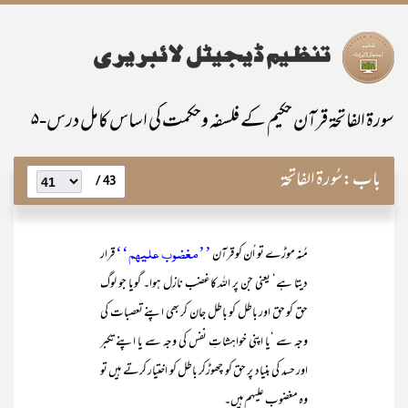
سورۃ الفاتحۃ قرآن حکیم کے فلسفہ وحکمت کی اساس کامل درس-۵
باب:
سُورۃ الفاتحۃ
43 /
’’مغضوب علیہم‘‘
مُنہ موڑے تو اُن کو قرآن
قرار
دیتا ہے‘ یعنی جن پر اللہ کاغضب نازل ہوا۔ گویا جو لوگ
حق کو حق اور باطل کو باطل جان کر بھی اپنے تعصبات کی
وجہ سے ‘یا اپنی خواہشاتِ نفس کی وجہ سے یا اپنے تکبر
اور حسد کی بنیاد پر حق کو چھوڑکر باطل کو اختیار کرتے ہیں تو
وہ مغضوب علیہم ہیں۔