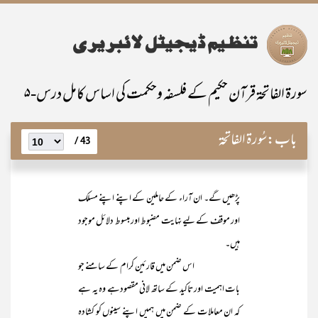
سورۃ الفاتحۃ قرآن حکیم کے فلسفہ وحکمت کی اساس کامل درس-۵
باب:
سُورۃ الفاتحۃ
43 /
پڑھیں گے۔ ان آراء کے حاملین کے اپنے اپنے مسلک
اور موقف کے لیے نہایت مضبوط اور مبسوط دلائل موجود
ہیں۔
اس ضمن میں قارئین کرام کے سامنے جو
بات اہمیت اور تاکید کے ساتھ لانی مقصودہے وہ یہ ہے
کہ ان معاملات کے ضمن میں ہمیں اپنے سینوں کو کشادہ