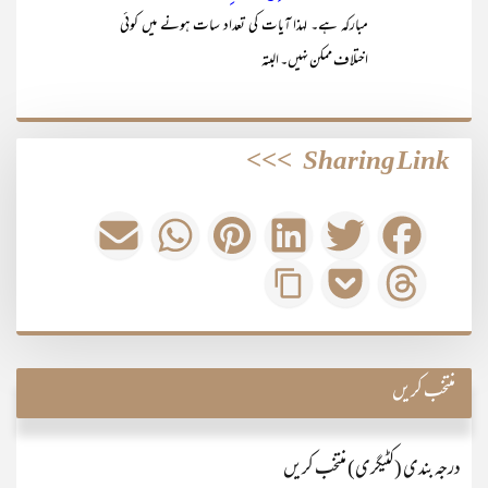
مبارکہ ہے۔ لہذا آیات کی تعداد سات ہونے میں کوئی
اختلاف ممکن نہیں۔ البتہ
>>>
Sharing Link
منتخب کریں
درجہ بندی (کٹیگری) منتخب کریں