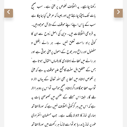
رکھنا چاہیے۔ یہ اختلاف خلوص پر مبنی ہے۔ سب صحیح
بات تک پہنچنا چاہتے ہیں اور جیسا کہ عرض کیا جا چکا ہے
سب کے پاس اپنے اپنے موقف کے دلائل موجود ہیں۔
یہ فروعی اختلافات ہیں۔ دین کی اصل رُوح سے ان کا
کوئی براہِ راست تعلق نہیں ہے۔ ہر رائے افضل و
مفضول اور راجح و مرجوح کے اصول پر مبنی ہوتی ہے اور
ہر رائے میں خطائے اجتہادی کا یکساں احتمال ہوتا ہے‘
جس کے متعلق اہل سنّت کا مجمع علیہ موقف یہ ہے کہ مبنی
بر خلوص اجتہاد میں خطا پر بھی اللہ تعالیٰ کے یہاں اجر و
ثواب عطا ہوگااوراگراجتہاد صحیح ہو تب تو اس پر دوہرا اجر
ملے گا۔ البتہ اس مسئلے کے ضمن میں خصوصی بات یہ
ہے کہ اس میں ہر گز کوئی اختلاف نہیں ہے کہ سورۃ الفاتحہ
ہماری نماز کا جزوِ لاینفک ہے۔ جب مسلمان انفرادی
طور پر نماز پڑھ رہا ہو تو اسے لازماً ہر رکعت میں سورۃ الفاتحہ