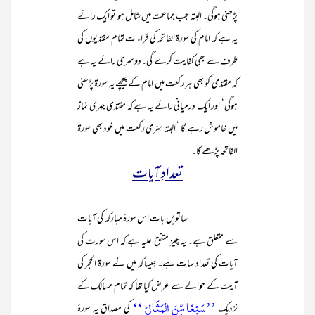
پڑھنی ہوگی۔ البتہ جب جماعت میں شامل ہو تو ایک رائے
یہ ہے کہ امام کی سورۃ الفاتحہ کی قراء ت تمام مقتدیوں کی
طرف سے بھی کفایت کرے گی۔دوسری رائے یہ ہے
کہ مقتدی کو بھی ہر رکعت میں امام کے پیچھے یہ سورۃ پڑھنی
ہوگی‘ اور ایک درمیانی رائے یہ ہے کہ مقتدی جہری نماز
میں خاموش رہے گا ‘ البتہ سِرّی رکعت میں خود بھی سورۃ
الفاتحہ پڑھے گا۔
تعدادِ آیات
ساتویں بات اس سورۂ مبارکہ کی آیات
سے متعلق ہے۔ یہ چیز متفق علیہ ہے کہ اس سورت کی
آیات کی تعداد سات ہے۔ جیسا کہ میں نے سورۃ الحجر کی
آیت کے حوالے سے عرض کیا تھا کہ تمام مسالک کے
’’سَبۡعًا مِّنَ الۡمَثَانِیۡ ‘‘
نزدیک
کی مصداق یہ سورۂ