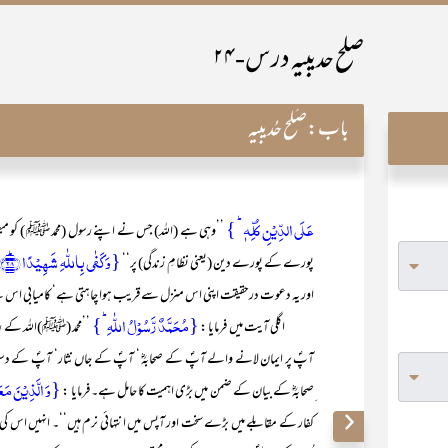
صلح حدیبیہ درس-۲۴
باب:
صُلح حُدیبیہ
عَلَی الدِّیۡنِ کُلِّہٖ ؕ }
’’وہی ہے (اللہ) جس نے اپنے رسول (محمد ﷺ ) کو مبعو
{وَ کَفٰی بِاللّٰہِ شَہِیۡدًا ﴿ؕ۲۸﴾}
پورے کے پورے دین (یعنی نظامِ زندگی) پر‘‘
اور یہ دعوت درحقیقت اپنی اس منزل سے قریب ہوا چاہتی ہے‘ کامیابی اس ک
{مُحَمَّدٌ رَّسُوۡلُ اللّٰہِ ؕ}
اگلی آیت میں فرمایا :
’’محمد (ﷺ)اللہ کے ر
آپؐ پر ایمان لانے والے آپؐ کے صحابہؓ ‘ آپؐ کے جاں نثار‘ آپؐ کے دست
{وَ الَّذِیۡنَ مَعَہ
ِصحابہؓ کے بیان کے ضمن میں بڑی اہمیت کا حامل ہے۔ فرمایا :
کفار کے مقابلے میں بڑے سخت اور آپس میں انتہائی نرم ہیں‘‘۔ انہیں اس کی پرو