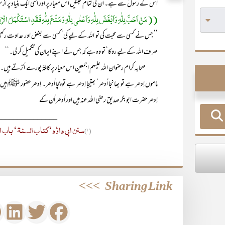
اُس کے رسولؐ سے ہے۔ ان کی تمام محبتیں اس معیار پر اور اسی ایک بنیاد پر ازس
((مَنْ اَحَبَّ لِلّٰہِ وَاَبْغَضَ لِلّٰہِ وَاَعْطٰی لِلّٰہِ وَمَنَعَ لِلّٰہِ فَقَدِ اسْتَکْمَلَ ال
’’ جس نے کسی سے محبت کی تو اللہ کے لیے کی‘ کسی سے بغض اور عداوت رکھی تو ال
صرف اللہ کے لیے روکا‘ تو وہ ہے کہ جس نے اپنے ایمان کی تکمیل کر لی۔‘‘
صحابہ کرام رضوان اللہ علیہم اجمعین اس معیار پر کاملۃً پورے اُترتے ہیں۔ چنانچ
ماموں اِدھر ہے تو بھانجا اُدھر‘ بھتیجا اِدھر ہے تو چچا اُدھر۔ اِدھر حضور 
اِدھر حضرت ابوبکر صدیق رضی اللہ عنہ ہیں اور اُدھر اُن کے
_______________
سنن ابی داوٗد‘ کتا ب السنۃ‘ باب ا
(۱)
>>>
Sharing Link