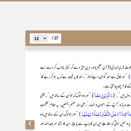
27 /
ث فرمایا الہدیٰ (قرآن حکیم) اور دین ِحق دے کر ‘تاکہ غالب کر دے اسے
’’ اورکافی ہے اللہ گواہی دینے والا‘‘۔ اللہ کا یہ فیصلہ ہے کہ یہ ہو کر رہے گا‘
ے قدم چوما چاہتی ہے۔
{وَ الَّذِیۡنَ مَعَہٗۤ}
سول ہیں‘‘۔
’’اور وہ لوگ کہ جو اُن کے ساتھ ہیں‘‘۔ یعنی
 و بازو‘ آپؐ کے اعوان و انصار ‘رضی اللہ عنہم اجمعین۔ یہ مقام عظمت
ٗۤ اَشِدَّآءُ عَلَی الۡکُفَّارِ رُحَمَآءُ بَیۡنَہُمۡ }
’’اور جو لوگ اُن کے ساتھ ہیں وہ
ا نہیں ہوتی کہ مقابلے میں ان کا باپ ہے یا بیٹا۔ ان کا رشتہ صرف اللہ اور