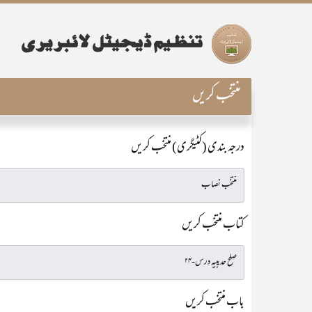
منتخب کریں
درجہ بندی (کٹیگری) منتخب کریں
کتاب منتخب کریں
باب منتخب کریں