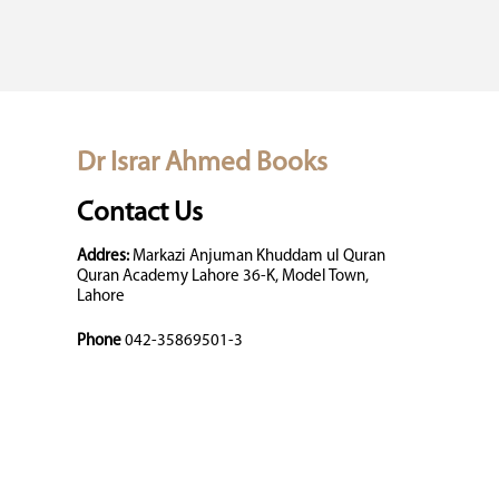
Dr Israr Ahmed Books
Contact Us
Addres:
Markazi Anjuman Khuddam ul Quran
Quran Academy Lahore 36-K, Model Town,
Lahore
Phone
042-35869501-3