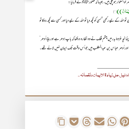
رنو استوار ہو چکی ہیں۔ جیسا کہ حضور ﷺ نے فرمایا :
ْاِیْمَانَ))
(۱)
لہ کے لیے رکھی‘ کسی کو کچھ دیا تو اللہ کے لیے دیا اور کسی سے کچھ روکا تو
ہ غزوۂ بدر میں چشم ِفلک نے وہ نظارہ دیکھا کہ باپ اِدھر ہے اور بیٹا اُدھر‘
ﷺ ہیں اور اُدھر عباس بن عبدالمطلب ہیں جو اُس وقت تک ایمان نہیں لائے تھے۔
_____________
لدلیل علی زیادۃ الایمان ونقصانہ ۔