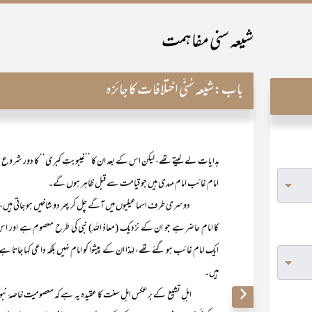
شیعہ سنی مفاہمت
باب:
شیعہ سُنّی اختلافات کا جائزہ
ہدایات لے لیتے تھے، لیکن اس کے بعد ان کا ’’غیبوبتِ کبریٰ‘‘ کا دور شروع 
امام غائب امام مہدی ہیں جو قیامت سے قبل ظاہر ہوں گے۔
دوسری طرف اسماعیلیوں میں آگے چل کر پھر دو شاخیں ہو جاتی ہیں، جن می
کا امام حاضر ہے جو ان کے نزدیک (معاذ اللہ) نبی کی طرح معصوم ہے اور اس 
ایک امام غائب ہو گئے تھے، لہٰذا ان کے پیشوا کو امام نہیں بلکہ داعی کہا جاتا 
ہیں۔
اہلِ تشیع کے برعکس اہل سنت کا عقیدہ یہ ہے کہ معصومیت خاصۂ نبوت 