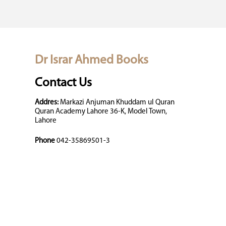
Dr Israr Ahmed Books
Contact Us
Addres:
Markazi Anjuman Khuddam ul Quran
Quran Academy Lahore 36-K, Model Town,
Lahore
Phone
042-35869501-3