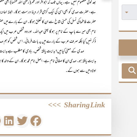
بعد کوئی معصوم نہیں ہے۔ یہاں تک کہ ابوبکر اور عمر(رضی اللہ عنہما) بھی مع
ہے، حضرت مہدی کو بھی اسی کی ایک کڑی قرار دینا درست ہو گا۔ البتہ احا
حضرت فاطمہؓ کی نسل کی حسنی شاخ سے ان کا تعلق ہو گا۔ ان کے بارے میں حضور
نام بھی میرے باپ کے نام پر ہو گا یعنی عبداللہ۔ اور وہ شخص عرب میں 
ذکر نہیں کیا بلکہ صرف عرب کے بارے میں یہ بات فرمائی۔ اس شخص کو ہم م
مہدی کے معنی کیا ہیں؟ ہدایت یافتہ شخص۔ ہادی کا مطلب ہے ہدایت دینے و
ہدایت یافتہ ہو۔ مہدی ان کا صفاتی نام ہے، اصل نام محمد ہو گا۔ ان کے والد کا
اولاد میں سے ہوں گے۔
>>>
Sharing Link