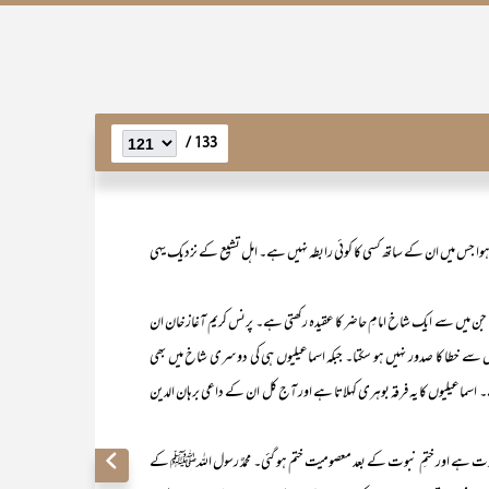
133 /
ہوا جس میں ان کے ساتھ کسی کا کوئی رابطہ نہیں ہے۔ اہل تشیع کے نزدیک یہی
ں سے ایک شاخ امامِ حاضر کا عقیدہ رکھتی ہے۔ پرنس کریم آغاز خان ان
سے خطا کا صدور نہیں ہو سکتا۔ جبکہ اسماعیلیوں ہی کی دوسری شاخ میں بھی
ہے۔ اسماعیلیوں کا یہ فرقہ بوہری کہلاتا ہے اور آج کل ان کے داعی برہان الدین
ہے اور ختمِ نبوت کے بعد معصومیت ختم ہو گئی۔ محمدٌ رسول اللہﷺ کے