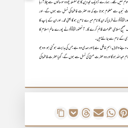
صوم نہیں تھے۔ ہمارے نزدیک مجددین کا جو سلسلہ چودہ سوسالوں سے چلا آ رہا
دیث نبویہ سے معلوم ہوتا ہے کہ وہ حضرت فاطمہؓ کی نسل سے ہوں گے، اور
ﷺ نے فرمایا کہ ان کا نام میرے نام پر ہو گا یعنی محمد۔ اور ان کے باپ کا
ایک صحیح اسلامی حکومت قائم کرے گا۔ آنحضورﷺ نے پورے عالم اسلام کا
ہدی کے نام سے جانتے ہیں۔
الا (یہ اسمِ غافل ہے) اور مہدی وہ ہے جس کی ہدایت ہو گئی ہو، وہ جو
 نام عبداللہ ہو گا اور وہ حضرت حسنؓ کی نسل سے ہوں گے، گویا حضرت فاطمہؓ کی