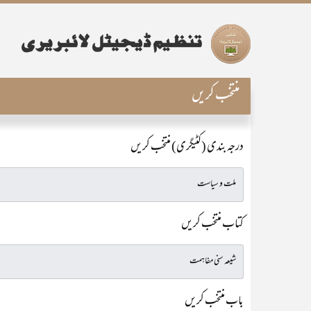
منتخب کریں
درجہ بندی (کٹیگری) منتخب کریں
کتاب منتخب کریں
باب منتخب کریں