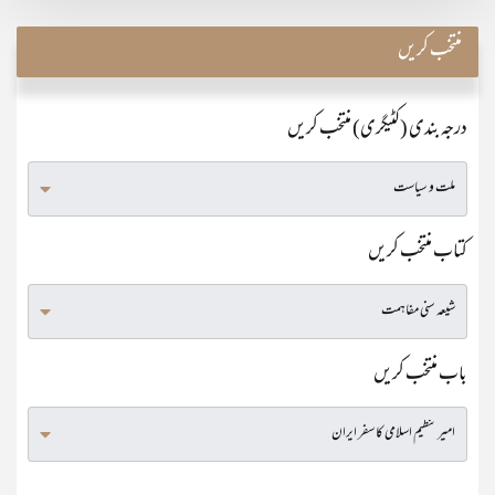
منتخب کریں
درجہ بندی (کٹیگری) منتخب کریں
کتاب منتخب کریں
باب منتخب کریں