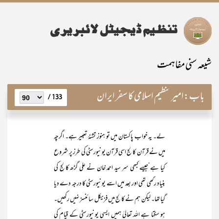
شیعہ سنی مفاہمت
باب:
امیر تنظیم اسلامی کا سفر ایران
133 /
لے۔ یہ خواب پاکستان میں تو ہنوز تشنۂ تعبیر ہے۔ اگرچہ
میں نے قرآن کالج اسی قرآن یونیورسٹی کی طرز پر شروع
کیا ہے‘جیسے کبھی سر سید احمد خان نے علی گڑھ کالج کی
بنیاد رکھی تھی اور بعد میں اسے یونیورسٹی کا درجہ دے دیا
گیا تھا۔ لیکن ہم نے کالج میں فزیکل سائنسز نہیں رکھیں۔
ہو سکتا ہے اللہ تعالیٰ ہمیں ایسی یونیورسٹی کے قیام کی