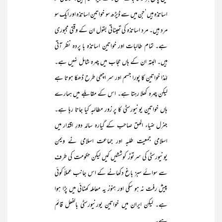
اساتذہ ہیں‘جن میں سے ڈیڑھ سو خواتین اساتذہ اور ایک سو
مرد ہیں۔ مرد اساتذہ کی تعیناتی بقول ان کے وقتی مجبوری
ہے۔ تمام طالبات اور خواتین اساتذہ با پردہ نظر آتی
ہیں۔ البتہ ان کے ہاں حجاب میں چہرہ شامل نہیں ہے۔
لہٰذا خواتین کا پورا جسم اور سر اچھی طرح ڈھکا ہوتا ہے
لیکن چہرہ کھلا رہتا ہے۔ اس کے مقابلے میں ہمارے
ہاں خواتین یونیورسٹی کا پر زور مطالبہ کیا جاتا رہا ہے۔
جنرل ضیاء الھق صاحب کے گیارہ سالہ دورِ اقتدار میں
اسلامی جمعیت طلبہ اور جماعت اسلامی نے ویمن
یونیورسٹی کی سرتوڑ کوششیں کیں لیکن حکومت کی طرف
سے سوائے سبز باغ دکھانے کے اس جانب عملاً کوئی
پیش رفت نہ ہو سکی اور ہنوز یہ معاملہ کھٹائی میں پڑا ہوا
ہے۔ لیکن ایران میں خواتین یورنیورسٹی بالفعل قائم
ہے۔