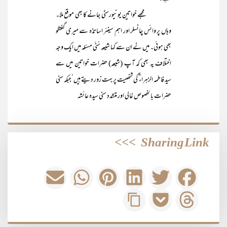
مجھے خواتین یونیورسٹی جانے کا بھی موقع ملا۔
وہاں پر وائس چانسلر اور اہم سینئر اساتذہ سے میری گفتگو
بھی ہوئی۔ میں نے ان سے کہا شیعہ سُنّی مسئلہ میں ایک وجہ
اختلاف یہ بھی کہ آپ (شیعہ) حضرات خواتین میں سے
سید فاطمہ الزہراء ؓ کی شخصیت پر بہت زور دیتے ہیں‘جبکہ سنی
حضرات بالخصوص غالی اور متشدد سنی سیدہ عائشہ
>>>
Sharing Link