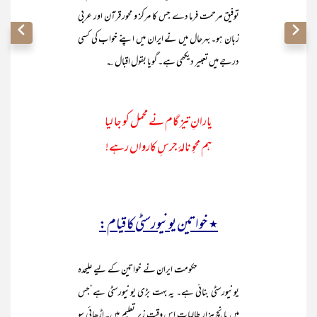
توفیق مرحمت فرما دے جس کا مرکز و محور قرآن اور عربی
زبان ہو۔ بہرحال میں نے ایران میں اپنے خواب کی کسی
درجے میں تعبیر دیکھی ہے۔ گویا بقول اقبال ؎
یارانِ تیز گام نے محمل کو جا لیا
ہم محوِ نالۂ جرسِ کارواں رہے!
٭ خواتین یونیورسٹی کا قیام:
حکومت ایران نے خواتین کے لیے علیحدہ
یونیورسٹی بنائی ہے۔ یہ بہت بڑی یونیورسٹی ہے‘جس
میں پانچ ہزار طالبات اس وقت زیر تعلیم ہیں۔ اڑھائی سو