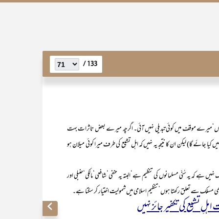
133 /
میرے موقف میں کوئی تبدیلی نہیں آئی۔ اگرچہ میرے بعض تاثرات بہت
یا جائے گا) لیکن ان کا نتیجہ یہ نہیں کہ اہل تشیع کی طرف میرا کوئی میلان ہو
کہ یہ سُنّی مسلمانوں کی تنظیم ہے‘البتہ یہ حنفی‘شافعی‘مالکی‘حنبلی اور
ی مسلک سے تعلق رکھتا ہوں‘تنظیم اسلامی میں شمولیت اختیار کر سکتا ہے۔
ہلِ تشیع کی تکفیر جائز نہیں