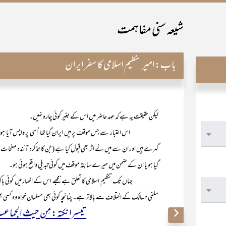
شیعہ سنی مفاہمت
باب:
امیر تنظیم اسلامی کا سفر ایران
لیکن حقیقت یہ ہے کہ عہد حاضر میں اس کے بغیر کوئی چارہ نہیں۔
اس اعتبار سے جس موقف پر میں ایران گیا تھا‘اسی پر واپس آیا ہوں‘
گہرے ہیں اور ان سے میں نے اثر بھی قبول کیا ہے (جن کا تذکرہ آئندہ صفحات میں ک
گیا ہو یا ان کے ضمن میں میرے سابقہ موقف میں کوئی تبدیلی واقع ہوئی ہو۔
جہاں تک تنظیم اسلامی کا تعلق ہے‘مجھے اس کے اظہار میں کوئی باک نہیں ہے 
سلفی مسالک کے اختلاف سے بالاتر ہے۔ چنانچہ کوئی بھی مسلمان خواہ وہ کسی بھ
تیسرا نکتہ: مِن حیث الجماعت ا