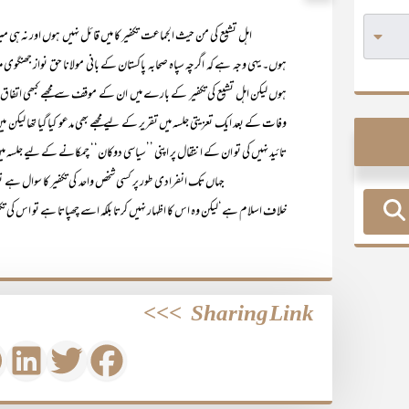
اہل تشیع کی من حیث الجماعت تکفیر کا میں قائل نہیں ہوں اور نہ ہی میرا ماض
ہوں۔ یہی وجہ ہے کہ اگرچہ سپاہ صحابہ پاکستان کے بانی مولانا حق نواز جھنگ
ہوں لیکن اہل تشیع کی تکفیر کے بارے میں ان کے موقف سے مجھے کبھی اتفاق نہ
وفات کے بعد ایک تعزیتی جلسہ میں تقریر کے لیے مجھے بھی مدعو کیا گیا تھا لیک
تائید نہیں کی تو ان کے انتقال پر اپنی ’’سیاسی دوکان‘‘ چمکانے کے لیے جلسہ میں 
جہاں تک انفرادی طور پر کسی شخص واحد کی تکفیر کا سوال ہے تو اس می
خلاف اسلام ہے‘لیکن وہ اس کا اظہار نہیں کرتا بلکہ اسے چھپاتا ہے تو اس کی تکفیر 
>>>
Sharing Link