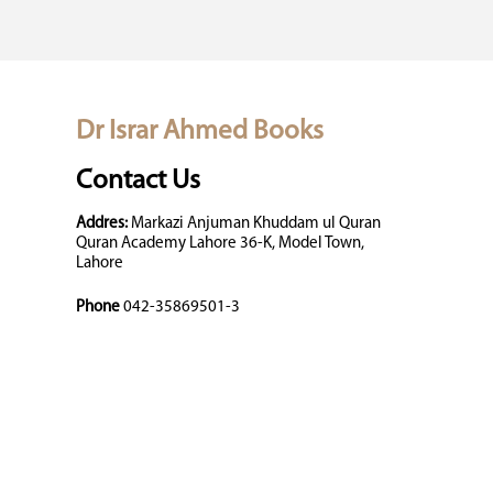
Dr Israr Ahmed Books
Contact Us
Addres:
Markazi Anjuman Khuddam ul Quran
Quran Academy Lahore 36-K, Model Town,
Lahore
Phone
042-35869501-3