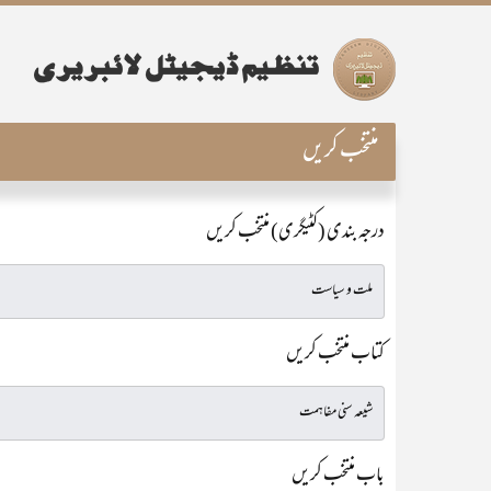
منتخب کریں
درجہ بندی (کٹیگری) منتخب کریں
کتاب منتخب کریں
باب منتخب کریں