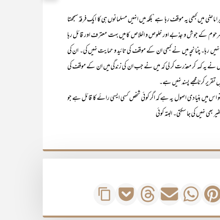
ی میں کبھی یہ موقف رہا ہے‘بلکہ میں انہیں مسلمانوں ہی کا ایک فرقہ سمجھتا
وی مرحوم کے جوش و جذبے اور خلوص و اخلاص کا میں بہت معترف اور قائل رہا
یں رہا۔ چنانچہ میں نے کبھی ان کے موقف کی تائید و حمایت نہیں کی۔ ان کی
ن میں نے یہ کہہ کر معذرت کر لی کہ میں نے جب ان کی زندگی میں ان کے موقف کی
تقریر کرنا مجھے پسند نہیں ہے۔
ں بنیادی اصول یہ ہے کہ اگر کوئی شخص کسی ایسی رائے کا قائل ہے جو
بھی نہیں کی جا سکتی۔ البتہ کوئی