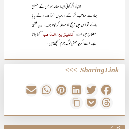
ثانیاً: اگر کوئی ایسا معاملہ ہو جس کے متعلق
ہمارے مکاتب فکر کے درمیان اختلاف رائے پایا
جائے تو اس میں ترجیح کا معاملہ کر لیتا ہوں۔ جدید فقہی
تلفیق بین المذاہب
اصطلاح میں اسے ’’
‘‘ کہا جاتا
ہے۔ اسے اگرچہ بعض لوگ جرم سمجھتے ہیں،
>>>
Sharing Link