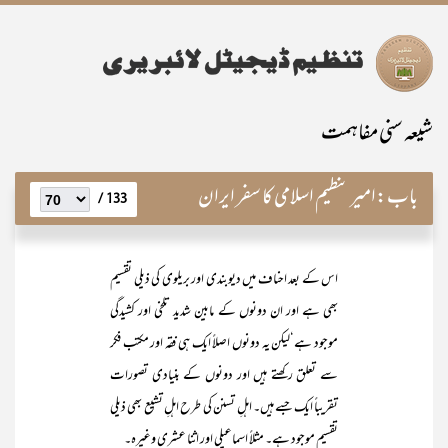
شیعہ سنی مفاہمت
باب:
امیر تنظیم اسلامی کا سفر ایران
133 /
اس کے بعد احناف میں دیوبندی اور بریلوی کی ذیلی تقسیم
بھی ہے اور ان دونوں کے مابین شدید تلخی اور کشیدگی
موجود ہے‘لیکن یہ دونوں اصلاً ایک ہی فقہ اور مکتب فکر
سے تعلق رکھتے ہیں اور دونوں کے بنیادی تصورات
تقریباً ایک جسے ہیں۔ اہلِ تسنن کی طرح اہلِ تشیع بھی ذیلی
تقسیم موجود ہے۔ مثلاً اسماعیلی اور اثنا عشری وغیرہ۔