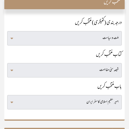
منتخب کریں
درجہ بندی (کٹیگری) منتخب کریں
کتاب منتخب کریں
باب منتخب کریں