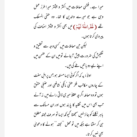
میرا ہے۔ فقہی معاملات میں اکثر و بیشتر میرا طرز عمل
وہی ہے جو میرے والدین کا تھا۔ وہ حنفی المسلک
(غَفَراللّٰہُ لَھُمْ)
تھے
مَیں بھی اکثر و بیشتر احناف کی
پیروی کرتا ہوں۔
لیکن جن معاملات میں کسی وجہ سے تحقیق و
تفتیش کی ضرورت پیش آ جائے تو میں ان کے ضمن میں
اپنے لیے دو باتیں طے کی ہیں۔
اولاً: یہ کہ اگر کوئی ایسا مسئلہ ہو جس پر اہل سنت
کے چاروں مکاتب فکر حنفی‘مالکی‘شافعی اور حنبلی متفق
ہوں تو وہ معاملہ اگرچہ عقلاً میری ذاتی رائے میں نہ آئے
تب بھی اس میں تقلید کا پابند ہوں اور ان مسالک سے
باہر نکلنے کو جائز نہیں سمجھتا‘کیونکہ ایسا تو صرف مجہتدِ مطلق
ہی کر سکتا ہے جبکہ میں تو محض ’’مجتہد‘‘ ہونے کا دعویٰ
بھی نہیں کرتا۔