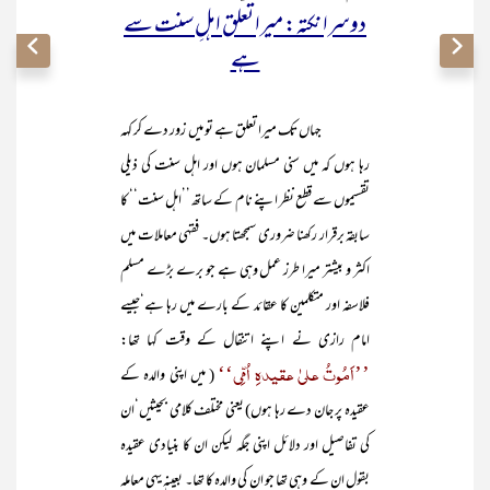
دوسرا نکتہ: میرا تعلق اہلِ سنت سے
ہے
جہاں تک میرا تعلق ہے تو میں زور دے کر کہہ
رہا ہوں کہ میں سنی مسلمان ہوں اور اہل سنت کی ذیلی
تقسیموں سے قطع نظر اپنے نام کے ساتھ ’’اہل سنت‘‘ کا
سابقہ برقرار رکھنا ضروری سمجھتا ہوں۔ فقہی معاملات میں
اکثر و بیشتر میرا طرز عمل وہی ہے جو برے بڑے مسلم
فلاسفہ اور متکلمین کا عقائد کے بارے میں رہا ہے‘جیسے
امام رازی نے اپنے اتنقال کے وقت کہا تھا:
’’اَمُوتُ علیٰ عقیدہِ اُمِّی‘‘
( میں اپنی والدہ کے
عقیدہ پر جان دے رہا ہوں) یعنی مختلف کلامی بحیثیں‘ان
کی تفاصیل اور دلائل اپنی جگہ لیکن ان کا بنیادی عقیدہ
بقول ان کے وہی تھا جو ان کی والدہ کا تھا۔ بعینہٖ یہی معاملہ