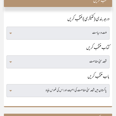
منتخب کریں
درجہ بندی (کٹیگری) منتخب کریں
کتاب منتخب کریں
باب منتخب کریں