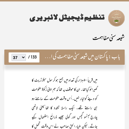
شیعہ سنی مفاہمت
باب:
پاکستان میں شیعہ سنّی مفاہمت کی اہمیت اور اس کی ٹھوس بنیاد
133 /
میں قریباً ۵۰ ہزار کی تعداد میں جمع ہو کر سول سیکرٹریٹ کا
گھیرائو کیا تھا۔ ان کا موقف یہ تھا کہ ہم اپنی زکوٰۃ حکومت
کو دینے کو تیار نہیں۔ اُس وقت حکومت کے سامنے دو
ہی راستے تھے۔ ایک راستہ تشدد کا تھا‘یعنی لاٹھی
چارج‘آنسو گیس اور گولی جیسے ذرائع استعمال کیے
جاتے۔ لیکن ضیاء الحق صاحب نے اس وقت تحمل کا