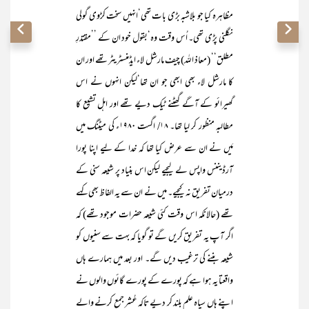
مظاہرہ کیا جو بلاشبہ بڑی بات تھی‘انہیں سخت کڑوی گولی
نگلنی پڑی تھی۔ اُس وقت وہ‘بقول خود ان کے ’’مقتدرِ
مطلق‘‘ (معاذ اللہ) چیف مارشل لاء ایڈمنسٹریٹر تھے اور ان
کا مارشل لاء بھی ابھی جو ان تھا‘لیکن انہوں نے اس
گھیرائو کے آگے گھٹنے ٹیک دیے تھے اور اہل تشیع کا
مطالبہ منظور کر لیا تھا۔ ۱۸/ اگست ۱۹۸۰ء کی میٹنگ میں
مَیں نے ان سے عرض کیا تھا کہ خدا کے لیے اپنا پورا
آرڈیننس واپس لے لیجیے لیکن اس بنیاد پر شیعہ سنی کے
درمیان تفریق نہ کیجیے۔ میں نے ان سے یہ الفاظ بھی کہے
تھے (حالانکہ اس وقت کئی شیعہ حضرات موجود تھے) کہ
اگر آپ یہ تفریق کریں گے تو گویا کہ بہت سے سنیوں کو
شیعہ بننے کی ترغیب دیں گے۔ اور بعد میں ہمارے ہاں
واقعتا یہ ہوا ہے کہ پورے کے پورے گائوں والوں نے
اپنے ہاں سیاہ علم بلند کر دیے تاکہ عُشر جمع کرنے والے