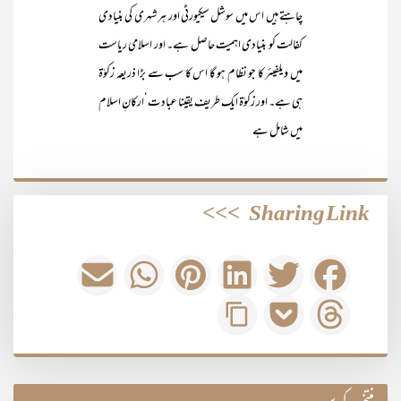
چاہتے ہیں اس میں سوشل سیکیورٹی اور ہر شہری کی بنیادی
کفالت کو بنیادی اہمیت حاصل ہے۔ اور اسلامی ریاست
میں ویلفیئر کا جو نظام ہو گا اس کا سب سے بڑا ذریعہ زکوٰۃ
ہی ہے۔ اور زکوٰۃ ایک طریف یقینا عبادت‘ارکانِ اسلام
میں
شامل ہے
>>>
Sharing Link