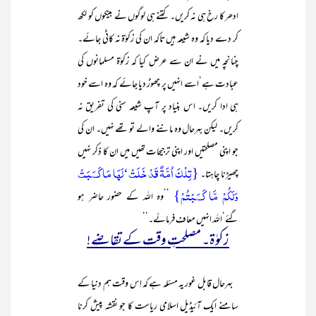
ادھر کا رخ ہی نہ کریں۔ کتنے ہی لوگوں نے بینکوں کو لکھ
کر دے دیا کہ وہ شیعہ ہیں تاکہ ان کی زکوٰۃ نہ کاٹی جائے۔
چنانچہ میں نے ان سے عرض کیا کہ زکوٰۃ مسلمانوں کی
عبادت ہے‘اسے انہیں پر چھوڑ دیا جائے کہ وہ اسے خود
ہی ادا کریں۔ اس بنیاد پر آپ شیعہ سنی کی تفریق نہ
کریں۔ لیکن بہرحال وہ ماننے والے تو تھے نہیں۔ ان کی
جو اپنی مصلحتیں اور اپنی ترجیحات تھیں میں ان کا ذکر نہیں
{تِلْکَ اُمَّۃٌ قَدْ خَلَتْ‘لَھَا مَا کَسَبَتْ
چھیڑنا چاہتا۔
وَلَکُمْ مَّا کَسَبْتُمْ}
’’وہ اللہ کے حضور حاضر ہو
گئے‘اللہ انہیں معاف فرمائے۔‘‘
زکوٰۃ۔ مصلحتِ وقت کے تقاضے!
بہرحال قابل غور یہ مسئلہ ہے کہ اِس وقت ہم دنیا کے
سامنے ایک آئیڈیل اسلامی ریاست کا جو نقشہ پیش کرنا