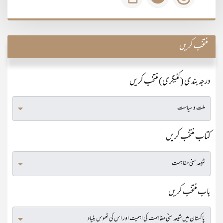
منتخب کریں
درجہ بندی (کٹیگری) منتخب کریں
کتاب منتخب کریں
باب منتخب کریں