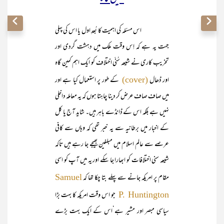
اس مسئلہ کی اہمیت کا بُعدِ اول یا اس کی پہلی
جہت یہ ہے کہ اِس وقت ملک میں دہشت گردی اور
تخریب کاری نے شیعہ سُنّی اختلاف کو ایک اہم کمین گاہ
اور ڈھال
کے طور پر استعمال کیا ہے اور
(cover)
میں صاف صاف عرض کر دینا چاہتا ہوں کہ یہ معاملہ داخلی
نہیں ہے بلکہ اس کے ڈانڈے باہر ہیں۔ شاید آج یا کل
کے اخبار میں برطانیہ سے یہ خبر تھی کہ وہاں سے کافی
عرصے سے عالم اسلام میں مبلغین بھیجے جا رہے ہیں تاکہ
شیعہ سنی اختلافات کو ابھارا جا سکے اور یہ میں آپ کو اسی
مقام پر امریکہ جانے سے پہلے بتا چکا تھا کہ
Samuel
جو اس وقت امریکہ کا بہت بڑا
P. Huntington
سیاسی مبصر اور مشیر ہے‘اس کے ایک بہت بڑے