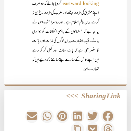
کر دیا جائے کہ وہ صرف
eastward looking
اپنے مشرق کی طرف دیکھے اور مغرب کی طرف رخ ہی نہ
کرے جہاں عالم اسلام ہے۔ اور دوسرا مشورہ اس نے
یہ دیا ہے کہ مسلمانوں کے باہمی اختلافات کو ہوا دی
جائے۔ ایک اعتبار سے یہ ان لوگوں کی جرات اور دیانت
کا مظہر بھی ہے کہ بات صاف اور کھل کر کر رہے
ہیں‘اپنے تاش کے سارے پتے سامنے رکھ دیے ہیں کہ
تمہارے اندر
>>>
Sharing Link