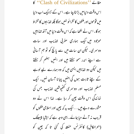
مقالے
کا
’’Clash of Civilizations‘‘
اِس وقت دنیا میں بڑا چرچا ہے۔ اس کے نزدیک اب دنیا
میں قوموں اور ملکوں کا ٹکرائو نہیں ہوگا بلکہ تہذیبوں کا ٹکراؤ
ہو گا۔ اس نے لکھا ہے کہ اس وقت دنیا میں آٹھ تہذیبیں
موجود ہیں‘ایک ہماری مغربی تہذیب اور سات
دوسری۔ لیکن ان سات میں سے پانچ کو تو ہم آسانی
سے اپنے اندر سمو سکتے ہیں اور انہیں ہضم کر سکتے
ہیں‘لیکن دو تہذیبیں ایسی ہیں کہ وہ ہمارے لیے لوہے
کے چنے ثابت ہوں گی جنہیں چبانا آسان نہیں۔ ایک
مسلم تہذیب اور دوسری کنفیوشین تہذیب جس کی
نمائندگی اس وقت چین کر رہا ہے۔ لہٰذا اس نے دو
مشورے دیے ہیں… ایک یہ کہ چین اور اسلامی ملکوں کو
قریب نہ آنے دیا جائے۔ یہی وجہ ہے کہ ایشیا پیسیفک
(بحرالکاہل) کانفرنس منعقد کی گئی تا کہ چین کو