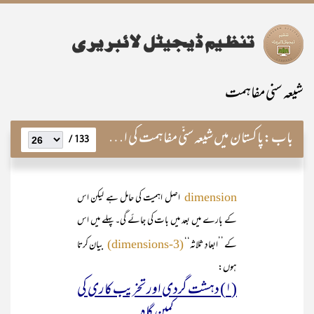
شیعہ سنی مفاہمت
باب:
پاکستان میں شیعہ سنّی مفاہمت کی اہمیت اور اس کی ٹھوس بنیاد
133 /
اصل اہمیت کی حامل ہے لیکن اس
dimension
کے بارے میں بعد میں بات کی جائے گی۔ پہلے میں اس
کے ’’ابعادِ ثلاثہ‘‘
بیان کرتا
(3-dimensions)
ہوں:
(۱) دہشت گردی اور تخریب کاری کی
کمین گاہ