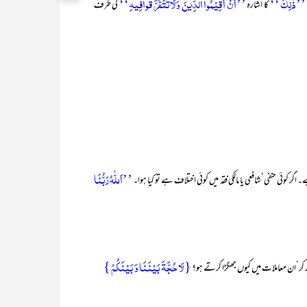
’’ذٰلِکَ ‘‘
’’اَنْ اَقِیْمُوا الدِّینَ وَلَاتَتَفَرَّ قُوافِیہِ‘‘
کا اشارہ
کی طرف
’’اَللّٰہُ رَبُّنَا
ئی حنفی‘شافعی یا مالکی فقہ میں کوئی اختلاف ہے تو کیا ہوا۔
{لَا حُجَّۃَ بَیۡنَنَا وَ بَیۡنَکُمۡ }
ھ کر‘ان معاملات میں کیوں جھگڑا کرتے ہو؟