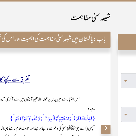
شیعہ سنی مفاہمت
باب:
پاکستان میں شیعہ سنّی مفاہمت کی اہمیت اور اس کی ٹ
تفرِقہ سے بچنے کا
ہے:
{فَلِذٰلِکَ فَادۡعُ ۚ وَ اسۡتَقِمۡ کَمَاۤ اُمِرۡتَ ۚ وَ لَا تَتَّبِعۡ اَہۡوَآءَہُمۡ ۚ }
’’پس (اے نبیﷺ) اسی کی دعوت دیتے رہئے اور ثابت قدم رہئے جیسا کہ آپؐ ک