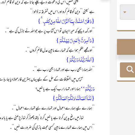
یعنی تمہیں اس کی دعوت دیے چلے جانا ہے کہ دین کو قائم کرو۔
ہے‘یعنی ’’دین کو قائم کرو اور اس میں تفرقہ نہ ڈالو!‘‘
{وَ قُلۡ اٰمَنۡتُ بِمَاۤ اَنۡزَلَ اللّٰہُ مِنۡ کِتٰبٍ ۚ }
’’اور کہہ دیجیے کہ میرا ایمان تو اس کتاب پر ہے جو اللہ نے نازل کی ہے‘‘۔
{وَ اُمِرۡتُ لِاَعۡدِلَ بَیۡنَکُمۡ }
’’اور مجھے حکم ہوا ہے کہ تمہارے مابین عدل قائم کروں‘‘۔
{اَللّٰہُ رَبُّنَا وَ رَبُّکُمۡ }
’’اللہ ہمارا بھی رب ہے اور تمہارا بھی رب ہے‘‘۔
آپس میں اختلافات کے حل کے لیے یہاں بہترین فارمولا دیا جا رہا ہے۔ اگر کو
وَ رَبُّکُمۡ ْ‘‘
ہمارا اور تمہارا رب ایک ہے یا نہیں؟
{ لَنَاۤ اَعۡمَالُنَا وَ لَکُمۡ اَعۡمَالُکُمۡ }
’’ہمارے لیے ہمارے اعمال اور تمہارے لیے تمہارے اعمال‘‘۔
نماز میں رفع یدین کرنا ہے یا نہیں کرنا‘ہاتھ چھوڑ کر نماز پڑھنی ہے یا باند
’’اس میں ہمارے تمہارے مابین کسی حجت بازی کی ضرورت نہیں‘‘۔