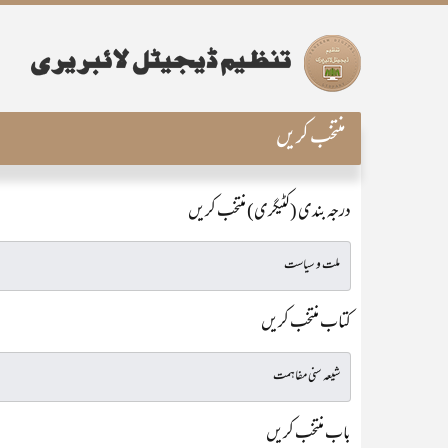
منتخب کریں
درجہ بندی (کٹیگری) منتخب کریں
کتاب منتخب کریں
باب منتخب کریں