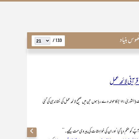
ھوس بنیاد
133 /
 قرآنی لائحہ عمل
اس اعتبار سے میں یہاں پر محولہ بالا تین آیتوں میں سے آخری آیت (الشوریٰ:۱۵) کا حوالہ دے رہا ہوں جن میں صحیح لائحہ عمل کی نشاندہی کی گئی
و حکم دیا گیا‘اور ان کی خواہشات کی پیروی مت کیجیے۔‘‘