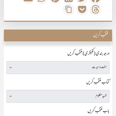
منتخب کریں
درجہ بندی (کٹیگری) منتخب کریں
کتاب منتخب کریں
باب منتخب کریں