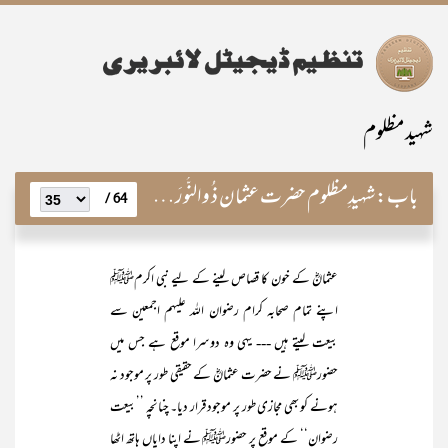
شہید مظلوم
باب:
شہیدِمظلوم حضرت عثمان ذ ُوالنُّورَین رضی اللہ عنہ
64 /
عثمانؓ کے خون کا قصاص لینے کے لیے نبی اکرمﷺ
اپنے تمام صحابہ کرام رضوان اللہ علیہم اجمعین سے
بیعت لیتے ہیں --- یہی وہ دوسرا موقع ہے جس میں
حضورﷺ نے حضرت عثمانؓ کے حقیقی طور پر موجود نہ
ہونے کو بھی مجازی طور پر موجود قرار دیا۔ چنانچہ ’’بیعت
رضوان‘‘ کے موقع پر حضورﷺ نے اپنا دایاں ہاتھ اٹھا