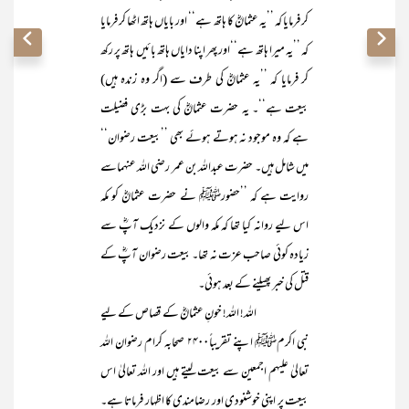
کر فرمایا کہ ’’یہ عثمانؓ کا ہاتھ ہے‘‘ اور بایاں ہاتھ اٹھا کر فرمایا
کہ ’’یہ میرا ہاتھ ہے‘‘اور پھر اپنا دایاں ہاتھ بائیں ہاتھ پر رکھ
کر فرمایا کہ ’’یہ عثمانؓ کی طرف سے (اگر وہ زندہ ہیں)
بیعت ہے‘‘۔ یہ حضرت عثمانؓ کی بہت بڑی فضیلت
ہے کہ وہ موجود نہ ہوتے ہوئے بھی ’’بیعت رضوان‘‘
میں شامل ہیں۔ حضرت عبداللہ بن عمر رضی اللہ عنہماسے
روایت ہے کہ ’’حضورﷺ نے حضرت عثمانؓ کو مکہ
اس لیے روانہ کیا تھا کہ مکہ والوں کے نزدیک آپؓ سے
زیادہ کوئی صاحب عزت نہ تھا۔ بیعت رضوان آپؓ کے
قتل کی خبر پھیلنے کے بعد ہوئی۔
اللہ! اللہ! خونِ عثمانؓ کے قصاص کے لیے
نبی اکرمﷺ اپنے تقریباً۲۴۰۰ صحابہ کرام رضوان اللہ
تعالیٰ علیہم اجمعین سے بیعت لیتے ہیں اور اللہ تعالیٰ اس
بیعت پر اپنی خوشنودی اور رضامندی کا اظہار فرماتا ہے۔