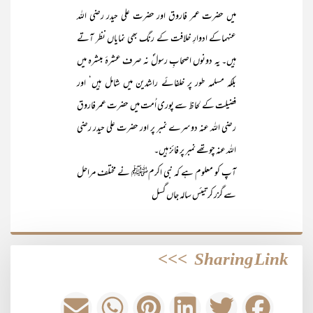
میں حضرت عمر فاروق اور حضرت علی حیدر رضی اللہ
عنہماکے ادوارِ خلافت کے رنگ بھی نمایاں نظر آتے
ہیں۔ یہ دونوں اصحابِ رسولؐ نہ صرف عشرۂ مبشرہ میں
بلکہ مسلمہ طور پر خلفائے راشدین میں شامل ہیں‘ اور
فضیلت کے لحاظ سے پوری اُمت میں حضرت عمر فاروق
رضی اللہ عنہ دوسرے نمبر پر اور حضرت علی حیدر رضی
اللہ عنہ چوتھے نمبر پر فائز ہیں۔
آپ کو معلوم ہے کہ نبی اکرمﷺ نے مختلف مراحل
سے گزر کر تیئس سالہ جاں گسل
>>>
Sharing Link