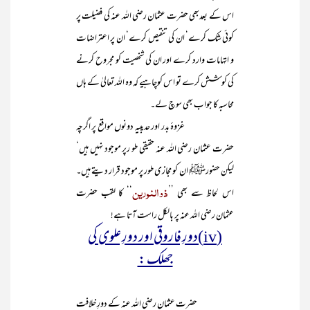
اس کے بعدبھی حضرت عثمان رضی اللہ عنہ کی فضیلت پر
کوئی شک کرے‘ ان کی تنقیص کرے‘ ان پر اعتراضات
و اتہامات وارد کرے اور ان کی شخصیت کو مجروح کرنے
کی کوشش کرے تو اس کوچاہیے کہ وہ اللہ تعالیٰ کے ہاں
محاسبہ کا جواب بھی سوچ لے۔
غزوۂ بدر اور حدیبیہ دونوں مواقع پر اگرچہ
حضرت عثمان رضی اللہ عنہ حقیقی طو رپر موجود نہیں ہیں‘
لیکن حضورﷺ ان کو مجازی طور پر موجود قرار دیتے ہیں۔
ذوالنورین
اس لحاظ سے بھی ’’
‘‘ کا لقب حضرت
عثمان رضی اللہ عنہ پر بالکل راست آتا ہے!
(iv)دورِ فاروقی اور دورِ علوی کی
جھلک :
حضرت عثمان رضی اللہ عنہ کے دورِ خلافت