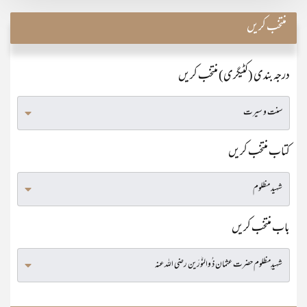
منتخب کریں
درجہ بندی (کٹیگری) منتخب کریں
کتاب منتخب کریں
باب منتخب کریں