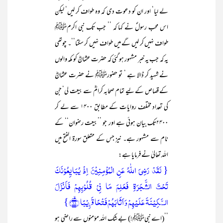
لے لیا‘ اور ان کو دعوت دی کہ وہ طواف کر لیں‘ لیکن
اس محب رسولؐ نے کہا کہ ’’ـ جب تک نبی اکرمﷺ
طواف نہیں کر لیں گے میں طواف نہیں کر سکتا‘‘۔ چوتھی
یہ کہ جب یہ خبر مشہور ہو گئی کہ حضرت عثمانؓ کو مکہ والوں
نے شہید کر ڈالا ہے ‘ تو حضورﷺ نے حضرت عثمانؓ
کے قصاص کے لیے تمام صحابہ کرامؓ سے بیعت لی‘ جن
کی تعداد مختلف روایات کے مطابق ۱۴۰۰ سے لے کر
۲۴۰۰تک بیان ہوئی ہے اور جو ’’بیعت رضوان‘‘ کے
نام سے مشہور ہے۔ نیز جس کے متعلق سورۃ الفتح میں
اللہ تعالیٰ نے فرمایا ہے:
{ لَقَدۡ رَضِیَ اللّٰہُ عَنِ الۡمُؤۡمِنِیۡنَ اِذۡ یُبَایِعُوۡنَکَ
تَحۡتَ الشَّجَرَۃِ فَعَلِمَ مَا فِیۡ قُلُوۡبِہِمۡ فَاَنۡزَلَ
السَّکِیۡنَۃَ عَلَیۡہِمۡ وَ اَثَابَہُمۡ فَتۡحًا قَرِیۡبًا ﴿ۙ۱۸﴾}
’’(اے نبیﷺ!) بے شک اللہ مؤمنوں سے راضی ہو