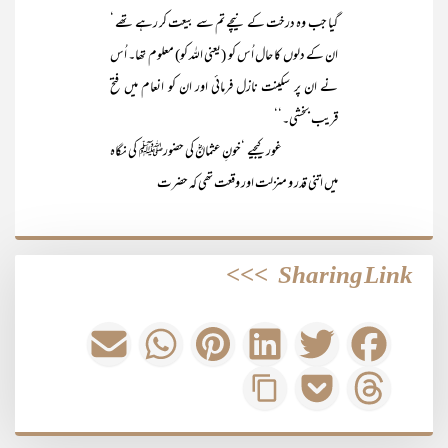
گیا جب وہ درخت کے نیچے تم سے بیعت کر رہے تھے ‘
ان کے دلوں کا حال اُس کو (یعنی اللہ کو) معلوم تھا۔ اُس
نے ان پر سکینت نازل فرمائی اور ان کو انعام میں فتح
قریب بخشی۔‘‘
غور کیجیے ‘خونِ عثمانؓ کی حضورﷺ کی نگاہ
میں اتنی قدر و منزلت اور وقعت تھی کہ حضرت
>>>
Sharing Link