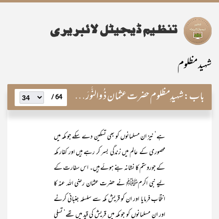
شہید مظلوم
باب:
شہیدِمظلوم حضرت عثمان ذ ُوالنُّورَین رضی اللہ عنہ
64 /
ہے‘ نیز ان مسلمانوں کو بھی تسکین دے سکے جو مکہ میں
محصوری کے عالم میں زندگی بسر کر رہے ہیں اور کفار مکہ
کے جوروستم کا نشانہ بنے ہوئے ہیں۔ اس سفارت کے
لیے نبی اکرمﷺ نے حضرت عثمان رضی اللہ عنہ کا
انتخاب فرمایا اور ان کو قریش مکہ سے سلسلہ جنبانی کرنے
اور ان مسلمانوں کو جو مکہ میں قریش کی قید میں تھے‘ تسلی