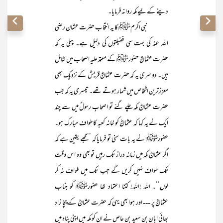
دینے کے لیے مکہ روانہ فرمایا۔
نبی اکرمﷺ کا یہ انتخاب حضرت عثمان رضی
اللہ عنہ کی بہت سی فضیلتوں کی دلیل ہے۔ پہلی یہ کہ
حضرت عثمانؓ حضورﷺ کے معتمد علیہ اصحاب میں شامل
ہیں۔ دوسری یہ کہ حضرت عثمانؓ قریش کے نزدیک بھی
معززترین اشخاص میں شمار ہوتے تھے۔ تیسری یہ کہ جب
حضرت عثمانؓ مکہ چلے گئے تو اصحابِ رسولؐ میں سے چند
ایک نے یہ کہا کہ عثمانؓ کو خانہ کعبہ کا طواف مبارک ہو۔
حضورﷺ نے یہ بات سنی تو فرمایا کہ ’’مجھے یقین ہے کہ
اگر عثمانؓ مکہ میں زمانہ دراز تک رہیں تو بھی وہ اس وقت
تک طواف نہیں کریں گے جب تک میں طواف نہ کر
لوں‘‘۔ اللہ !اللہ! کتنا اعتماد تھا حضورﷺ کو جناب
عثمانؓ پر --- اور ہوا بھی یہی کہ حضرت عثمانؓ کے چچا زاد
بھائی ابان بن سعید بن عاص نے ان کو مکہ میں اپنی پناہ میں