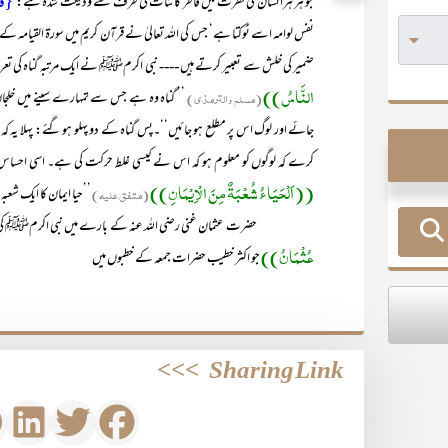
{فَاَ
جو ہر ہرانسان کی فطرت میں فاطر کائنات کی طرف سے ودیعت شدہ ہے:
نفس لوامہ اسے ٹوکتا ہے‘ جس کی اللہ تعالیٰ نے قرآن کریم میں سورۃ القیامہ کے
ضمیر کی خلش سے تعبیر کرتے ہیں ---- نبی اکرمﷺ نے ایک مرتبہ گناہ کی تعر
النَّاسُ))
(مسلم والترمذی)
’’ گناہ وہ ہے جس سے تمہارے سینے میں خلجان پ
جائے اور لوگ اس پر مطلع ہو جائیں‘‘۔پس گناہ کے دو پہلو ہو گئے: پہلا یہ کہ 
کرے کہ لوگوں کو معلوم ہو کہ اس نے کیسی غلط حرکت کی ہے۔ اسی احساس 
((اَلْحَیَاءُ شُعْبَۃٌ مِنَ الْاِیْمَانِ))
(متفق علیہ)
’’حیا ایمان کا ایک شعب
حضرت عثمان غنی رضی اللہ عنہ کے بارے میں نبی اکرمﷺ کی سند
عُثْمَانُ))
جو اکثر خطیب حضرات جمعہ کے خطبوں میں
>>>
Sharing Link