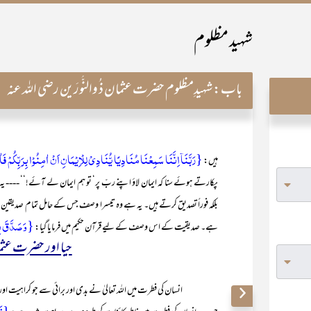
شہید مظلوم
باب:
شہیدِمظلوم حضرت عثمان ذ ُوالنُّورَین رضی اللہ عنہ
{رَبَّنَاۤ اِنَّنَا سَمِعۡنَا مُنَادِیًا یُّنَادِیۡ لِلۡاِیۡمَانِ اَنۡ اٰمِنُوۡا بِرَبِّکُمۡ فَ
ہیں:
پکارتے ہوئے سنا کہ ایمان لاؤ اپنے ربّ پر‘ تو ہم ایمان لے آئے!‘‘ ---- ی
بلکہ فوراً تصدیق کرتے ہیں۔ یہ ہے وہ تیسرا وصف جس کے حامل تمام صدیقین ہ
{وَ صَدَّقَ بِا
ہے۔ صدیقیت کے اس وصف کے لیے قرآن حکیم میں فرمایا گیا:
حیا اور حضرت عثم
انسان کی فطرت میں اللہ تعالیٰ نے بدی اور برائی سے جو کراہیت اور حجاب ر