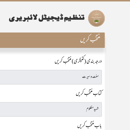
منتخب کریں
درجہ بندی (کٹیگری) منتخب کریں
کتاب منتخب کریں
باب منتخب کریں