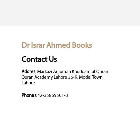
Dr Israr Ahmed Books
Contact Us
Addres:
Markazi Anjuman Khuddam ul Quran
Quran Academy Lahore 36-K, Model Town,
Lahore
Phone
042-35869501-3