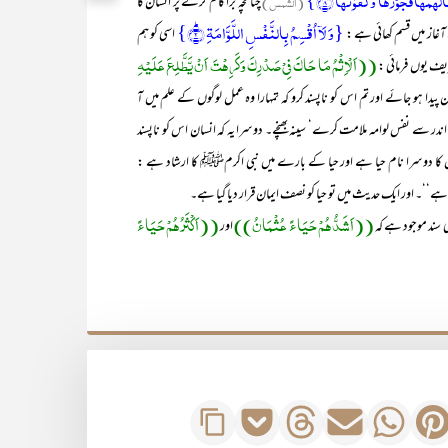
لۡہَمَہَا فُجُوۡرَہَا وَ تَقۡوٰىہَا ۪ۙ﴿۸﴾}
(الشمس)
چنانچہ برا کام کرنے پر انسان کا
{وَ لَاۤ اُقۡسِمُ بِالنَّفۡسِ اللَّوَّامَۃِ ؕ﴿۲﴾}
 آغاز میں قسم کھائی ہے :
اسی کو ہم
((اَلْاِثْمُ مَا حَاکَ فِیْ صَدْرِکَ وَکَرِھْتَ اَنْ یَّطَّلِعَ عَلَیْہِ
یف یوں فرمائی :
یدا ہو جائے اور تم اس کو ناپسند کرو کہ تمہارا وہ عمل لوگوں کے علم میں آ
اندر سے نفس لوامہ ملامت کرے‘ سینہ بھنچے۔ دوسرا یہ کہ انسان اس کو ناپسند
کا دوسرا نام حیا ہے اور حیا کے بارے میں نبی اکرمﷺ کا ارشاد ہے :
ہ ہے‘‘۔ اور ایک حدیث میں تو حیا کو نصف ایمان قرار دیا گیا ہے۔
((اَشَدُّھُمْ حَیَاءً عُثْمَانُ))
((اَکْثَرُھُمْ حَیَاءً
 موجود ہے کہ
اور