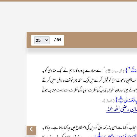
64 /
اٰمَنَّا ٭ۖ }
(آل عمران:۱۹۳)
’’اے ہمارے پروردگار! ہم نے ایک منادی کو یہ
ہ صدیقین دعوت حق کو قبول کرنے میں ایک لحظہ بھر توقف و تامل نہیں کرتے
وتے ہیں اور ان نفوسِ قدسیہ کی فطرت انبیاء کی فطرت سے بہت مشابہہ ہوتی
لۡحُسۡنٰی ۙ﴿۶﴾}
(اللیل)۔
ان رضی اللہ عنہ
کھا ہے اسی جذبہ ٔصادق کو دین کی اصطلاح میں حیا کہا جاتا ہے۔ حیا کا یہ