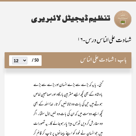
شہادت علی الناس درس-۱۶
باب:
شہادت علی الناس
50 /
گئی۔ یا یہ کہ بڑے سے بڑے انسان اور بڑے سے بڑے
بادشاہ کے بھی کچھ ایسے مقربین بارگاہ اور مصاحبینِ خاص
ہوتے ہیں جن کی بات وہ ٹالا نہیں کرتا۔ لہذا اللہ کے بھی
کچھ ایسے دوست ہیں کہ ان کی بات وہ نہیں ٹال سکتا۔ اگر
وہ سفارش کر دیں تو بس بیڑا پار ہو جائے گا۔ یہ تصورات
ہیں جو انسان نے خود کو اپنے پیمانوں پر ناپ کر قائم کر