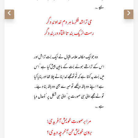
لیے ؎
می تراشد فکرِ ما ہر دم خداوندِ دگر
رست از یک بند تا افتاد در بندِ دگر
وہ جو ایک مکالمہ علامہ اقبال نے ایک بُت تراش اور
اس کے تراشے ہوئے بُت کے مابین پیش کیا ہے‘ اس
میں بُت یہ کہتا ہے کہ تُو تو مجھے خدا بنانے چلا تھا اور بنایا کیا
ہے؟ اپنے دو ہاتھ دیکھے تو میرے بھی دو ہاتھ بنا دیئے۔
تو نے مجھے اپنی ہی صورت پر‘ اپنی ہی شکل پر‘ ڈھال دیا
ہے ؎
مرا بر صورتِ خویش آفریدی!
برونِ خویش تن آخر چہ دیدی؟