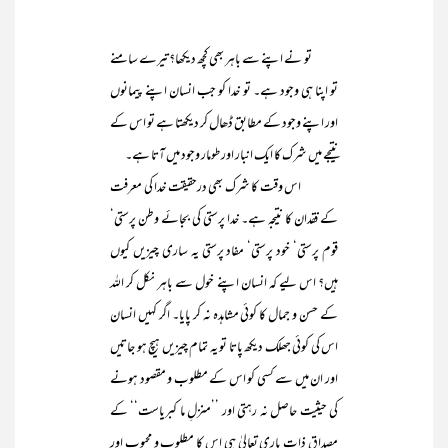
تو نے اپنے سے باہر بھی کچھ دیکھا؟ تیرے سامنے
تو اپنا ہی وجود ہے۔ تو خدا کو جب انسان اپنے پیمانوں
اور اپنے وجود کے مطابق ڈھال کر دیکھتا ہے تو اس کے
نتیجے میں شرک کا ایک انبار اور طومار وجود میں آتا ہے۔
اس وقت کا شرک بھی درحقیقت خدا کی معرفت
کے فقدان کا نتیجہ ہے۔ خدا پرستی کی بجائے وطن پرستی‘
قوم پرستی‘ خود پرستی‘ مفاد پرستی یہ ساری چیزیں کیوں
ہیں؟ اس لیے کہ انسان اپنے خول سے باہر نکل کر اللہ
کے حسن و جمال کا کوئی مشاہدہ نہ کر پایا۔ اگر کہیں انسان
اس کی کوئی جھلک دیکھ پاتا تو یہ تمام چیزیں ہیچ ہو جاتیں
اور ان میں سے کسی کو اس کے مطلوب و مقصود ہونے
کی حیثیت حاصل نہ رہتی اور ’’منزلِ ما کبریاست‘‘ کے
مصداق ذاتِ باری تعالیٰ ہی اس کا مطلوب و محبوب اور