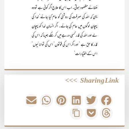
منتہائے مقصود ہوتی۔ اب اس کا علاج اگر کوئی ہے تو وہ
یہی کہ اللہ کی معرفت کی روشنی کو عام کیا جائے‘ خدا کی
پہچان لوگوں میں عام کی جائے۔ اگر انسان خدا کو پہچان
لے اور اللہ کی قدر کسی درجے میں کر سکے جیسا کہ اس کی
قدر کا حق ہے ‘ اور اگر اس کی قوتوں‘ اس کی توانائیوں‘
اس کے اختیارات‘
>>>
Sharing Link