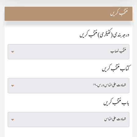
منتخب کریں
درجہ بندی (کٹیگری) منتخب کریں
کتاب منتخب کریں
باب منتخب کریں