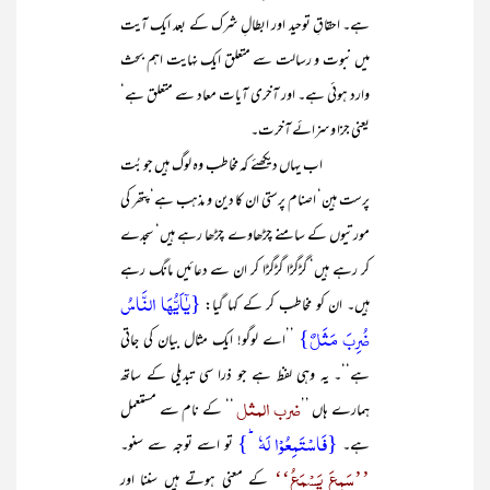
ہے۔ احقاقِ توحید اور ابطالِ شرک کے بعد ایک آیت
میں نبوت و رسالت سے متعلق ایک نہایت اہم بحث
وارد ہوئی ہے۔ اور آخری آیات معاد سے متعلق ہے‘
یعنی جزا وسزائے آخرت۔
اب یہاں دیکھئے کہ مخاطب وہ لوگ ہیں جو بُت
پرست ہین‘ اصنام پرستی ان کا دین و مذہب ہے‘ پتھر کی
مورتیوں کے سامنے چڑھاوے چڑھا رہے ہیں‘ سجدے
کر رہے ہیں‘ گڑگڑا گڑگڑا کر ان سے دعائیں مانگ رہے
{یٰۤاَیُّہَا النَّاسُ
ہیں۔ ان کو مخاطب کر کے کہا گیا:
ضُرِبَ مَثَلٌ}
’’اے لوگو! ایک مثال بیان کی جاتی
ہے‘‘۔ یہ وہی لفظ ہے جو ذرا سی تبدیلی کے ساتھ
ضرب المثل
ہمارے ہاں ’’
‘‘ کے نام سے مستعمل
{فَاسۡتَمِعُوۡا لَہٗ ؕ}
ہے۔
تو اسے توجہ سے سنو۔
’’سَمِعَ یَسْمَعُ‘‘
کے معنی ہوتے ہیں سننا اور