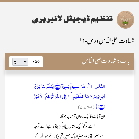
شہادت علی الناس درس-۱۶
باب:
شہادت علی الناس
50 /
النَّاسِ ؕ اِنَّ اللّٰہَ سَمِیۡعٌۢ بَصِیۡرٌ ﴿ۚ۷۵﴾یَعۡلَمُ مَا بَیۡنَ
اَیۡدِیۡہِمۡ وَ مَا خَلۡفَہُمۡ ؕ وَ اِلَی اللّٰہِ تُرۡجَعُ الۡاُمُوۡرُ
﴿۷۶﴾}
(الحج:۷۳۔۷۶)۔
ان آیات کا ایک رواں ترجمہ یہ ہوگا۔
’’اے لوگو‘ ایک مثال بیان کی جاتی ہے اسے توجہ
سے سنو! یقینا وہ ہستیاں کہ جنہیں تم پکارتے ہو اللہ کے