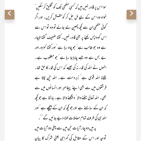
سوا اس پر قادر نہیں ہیں کہ کسی مکھی تک کو تخلیق کر سکیں‘
خواہ وہ اس کے لیے مل جل کر کوشش کریں۔ اور اگر
کوئی مکھی ان سے کچھ چھین لے جائے تو وہ تو اس سے
اس کو واپس لینے پر بھی قادر نہیں۔ کتنا ضعیف‘ کتنا لاچار
ہے وہ جو طالب ہے‘ جو چاہ رہا ہے‘ اور کتنا کمزور اور
بے بس ہے وہ جسے چاہا جا رہا ہے‘ جو مطلوب ہے۔
انہوں نے اللہ کی قدر نہ کی جیسے کہ اس کی قدر کا حق تھا۔
یقینا اللہ قوی ہے‘ زبردست ہے۔ اللہ چن لیتا ہے
فرشتوں میں سے بھی اپنے پیغامبر اور انسانوں میں سے
بھی۔ اللہ تعالیٰ سننے والا‘ دیکھنے والا ہے۔ جانتا ہے جو کچھ
کہ ان کے سامنے ہے اور جو کچھ کہ ان کے پیچھے ہے‘ اور
اللہ ہی کی طرف تمام معاملات لوٹا دیے جائیں گے‘‘۔
یہ ہیں وہ چار آیات جن میں سے پہلی دو آیات میں
توحید اور اس کے مقابل کی گمراہی یعنی شرک کا بیان