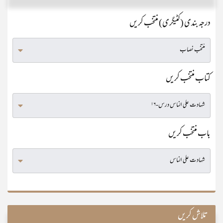
درجہ بندی (کٹیگری) منتخب کریں
کتاب منتخب کریں
باب منتخب کریں
تلاش کریں