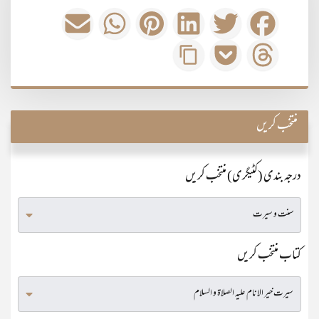
منتخب کریں
درجہ بندی (کٹیگری) منتخب کریں
کتاب منتخب کریں