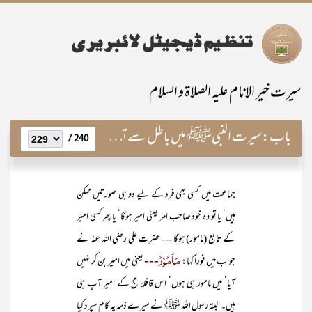
سیرت خیر الانام علیہ الصلاۃ و السلام
باب:
سیرت النبیﷺ میں باطل سے تصادم کے تکمیلی مراحل
240 /
جماعت میں کسی بھی فرد کے لیے دو ہی صورتیں ممکن
ہیں‘ یا تو وہ خود صاحب امر یعنی امیر ہوگا‘ یا پھر کسی امیر
کے تابع (مامور) ہوگا --- حضرت علی رضی اللہ عنہ نے
مَاْمُوْرٌ---
جواب میں فوراً کہا:
یعنی میں امیر بن کر نہیں
آیا‘ میں مامور ہی ہوں‘ اس قافلۂ حج کے امیر آپ ہی
ہیں۔ البتہ رسول اللہ ﷺ نے میرے ذمہ یہ کام سپرد کیا