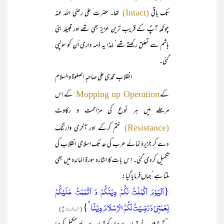
تک باقی
تھا۔ حضرت علی رضی اللہ عنہ
(Intact)
چونکہ آپؐ کے قریب ترین عزیز بھی تھے اور قبیلہ بنی
ہاشم سے تعلق رکھتے تھے‘ لہذا یہ ذمہ داری اُن کو سونپی
گئی۔
انقلابِ محمدی علی صاحبہ الصلوٰۃ والسلام
کے
کے اِس
Mopping up Operation
مرحلے میں ہر نوع کی مزاحمت و رکاوٹ
ختم کرکے اور آخری وارننگ
(Resistance)
دے کر جزیرۂ نمائے عرب کی حد تک اسلامی انقلاب کی
تکمیل کردی گئی۔ اس بات کا اشارہ سورۃ المائدہ میں بھی
ملتا ہے‘ جہاں فرمایا گیا:
{اَلۡیَوۡمَ اَکۡمَلۡتُ لَکُمۡ دِیۡنَکُمۡ وَ اَتۡمَمۡتُ عَلَیۡکُمۡ
نِعۡمَتِیۡ وَ رَضِیۡتُ لَکُمُ الۡاِسۡلَامَ دِیۡنًا ؕ}
(المائدہ:۳)