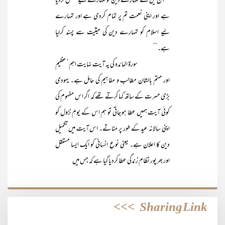
’’ آج میں نے تمہارے دین کو تمہارے لیے مکمل کردیا
ہے اور اپنی نعمت تم پر تمام کردی ہے اور تمہارے
لیے اسلام کو تمہارے دین کی حیثیت سے پسند کرلیا
ہے۔‘‘
سورۃ المائدہ کی یہ آیت نہایت اہم‘ عظیم
اور مہتم بالشان مطالب و مفاہیم کی حامل ہے۔ یہودی
بڑی حسرت کے ساتھ کہا کرتے تھے کہ اگر اس مفہوم کی
کوئی آیت ہمیں عطا ہو جاتی تو ہم اس کے یومِ نزول کو
اپنی سالانہ عید کے طور پر مناتے۔ اس آیت میں تکمیل
دین کا اعلان ہے۔ یعنی نوعِ انسانی کو ایک ایسا مستقل
اور بھرپور نظامِ زندگی عطا کردیا گیا ہے کہ جس میں
>>>
Sharing Link