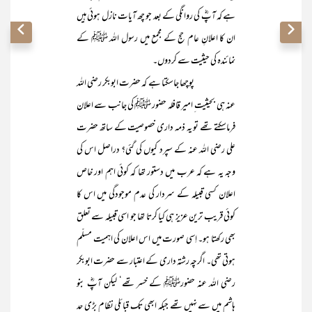
ہے کہ آپؓ کی روانگی کے بعد جو چھ آیات نازل ہوئی ہیں
ان کا اعلانِ عام حج کے مجمع میں رسول اللہ ﷺ کے
نمائندہ کی حیثیت سے کردوں۔
پوچھا جاسکتا ہے کہ حضرت ابوبکر رضی اللہ
عنہ ہی بحیثیت ِ امیر قافلہ حضور ﷺ کی جانب سے اعلان
فرماسکتے تھے تو یہ ذمہ داری خصوصیت کے ساتھ حضرت
علی رضی اللہ عنہ کے سپرد کیوں کی گئی؟ دراصل اس کی
وجہ یہ ہے کہ عرب میں دستور تھا کہ کوئی اہم اور خاص
اعلان کسی قبیلہ کے سردار کی عدم موجودگی میں اس کا
کوئی قریب ترین عزیز ہی کیا کرتا تھا جو اسی قبیلہ سے تعلق
بھی رکھتا ہو۔ اِسی صورت میں اس اعلان کی اہمیت مسلّم
ہوتی تھی۔ اگرچہ رشتہ داری کے اعتبار سے حضرت ابوبکر
رضی اللہ عنہ حضورﷺ کے خسر تھے‘ لیکن آپؓ بنو
ہاشم میں سے نہیں تھے جبکہ ابھی تک قبائلی نظام بڑی حد