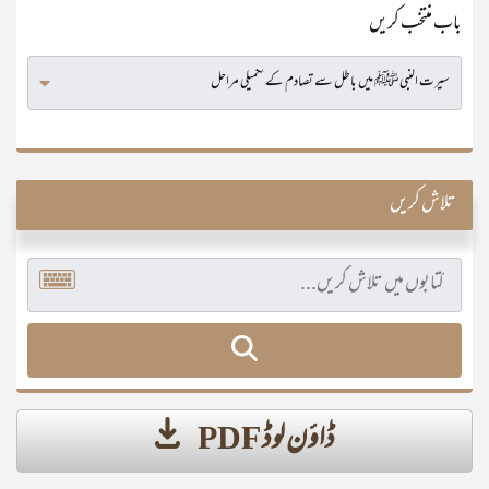
باب منتخب کریں
تلاش کریں
ڈاؤن لوڈ PDF