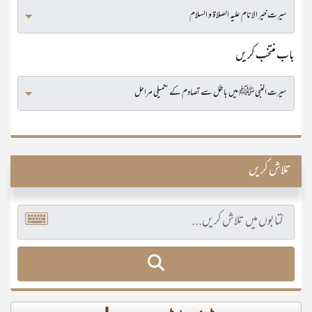
باب منتخب کریں
تلاش کریں