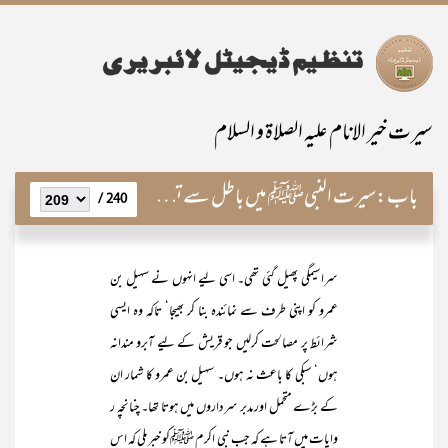
سیرت خیر الانام علیہ الصلاۃ و السلام
باب:
سیرت النبیﷺ میں باطل سے تصادم کے تکمیلی مراحل
240 /
سراسیمگی پھیل گئی تھی۔ اسی لیے انہوں نے سہیل بن
عمرو کو اپنی طرف سے نمائندہ بنا کر بھیجا‘ تاکہ وہ ایسی
شرائط پر مصالحت کرلیں جو قریش کے لیے آبرو مندانہ
ہوں‘ سبکی کا باعث نہ ہوں۔ سہیل بن عمرو کا شمار ان
کے بڑے متحمل اور مدبر سرداروں میں ہوتا تھا۔ چنانچہ ر
وایات میں آتا ہے کہ جب نبی اکرم ﷺکو خبر ملی کہ اس