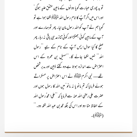
تو یہ پوری عبارت گویا دونوں کے مابین متفق علیہ ہوگی‘
اور اس میں اگر آپؐ کا نام رسول اللہ ﷺ لکھا ہوا ہے تو
گویا ہم نے آپ کو اللہ رسول مان لیا۔ پھر تو ہمارے اور
آپ کے مابین کوئی جھگڑا اور کوئی تنازعہ ہی باقی نہ رہا۔ پھر
صلح کا کیا سوال! پس آپؐ کے نام کے لیے ’’رسول
اللہ‘‘ نہیں لکھا جائے گا۔‘‘سہیل بن عمرو کے اس
اعتراض سے اندازہ ہوتا ہے وہ کتنے ذہین اور مدبر شخص
تھے--- نبی اکرمﷺ نے اس اعتراض پر مسکراتے
ہوئے فرمایا کہ تم مانو یا نہ مانو‘ میں اللہ کا رسول ہوں اور
حضرت علی رضی اللہ عنہ سے فرمایا کہ ’’علی! محمد ٌرسول اللہ
کے الفاظ مٹا دو اور اس کی جگہ محمدبن عبد اللہ لکھ دو۔‘‘
(ﷺ)۔