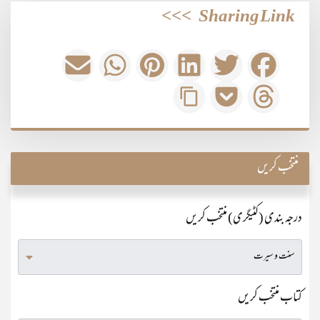
>>>
Sharing Link
منتخب کریں
درجہ بندی (کٹیگری) منتخب کریں
کتاب منتخب کریں