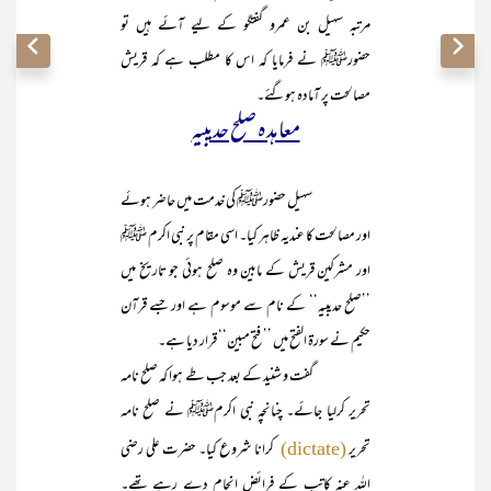
مرتبہ سہیل بن عمرو گفتگو کے لیے آئے ہیں تو
حضورﷺ نے فرمایا کہ اس کا مطلب ہے کہ قریش
مصالحت پر آمادہ ہوگئے۔
معاہدہ صلح حدیبیہ
سہیل حضورﷺ کی خدمت میں حاضر ہوئے
اور مصالحت کا عندیہ ظاہر کیا۔ اسی مقام پر نبی اکرم ﷺ
اور مشرکین قریش کے مابین وہ صلح ہوئی جو تاریخ میں
’’صلح حدیبیہ‘‘ کے نام سے موسوم ہے اور جسے قرآن
حکیم نے سورۃ الفتح میں ’’فتح مبین‘‘ قرار دیا ہے۔
گفت و شنید کے بعد جب طے ہوا کہ صلح نامہ
تحریر کرلیا جائے۔ چنانچہ نبی اکرمﷺ نے صلح نامہ
تحریر
کرانا شروع کیا۔ حضرت علی رضی
(dictate)
اللہ عنہ کاتب کے فرائض انجام دے رہے تھے۔