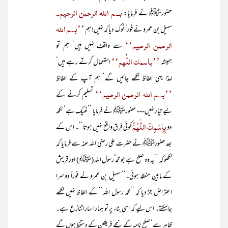
بسم اللہ الرحمن الرحیم۔
حضورﷺ نے فرمایا:
’’بسم اللہ
سہیل بن عمرو نے فوراً ٹوک دیا کہ نہیں! ہم
الرحمن الرحیم‘‘
سے واقف نہیں ہیں‘ ہم تو
’’باسمک اللّٰھم‘‘
ہمیشہ
استعمال کرتے رہے ہیں‘
لہذا یہی الفاظ لکھے جائیں گے‘ ہم آپ کے الفاظ
’’بسم اللہ الرحمن الرحیم‘‘
تسلیم کرنے کے
لیے تیار نہیں--- حضورﷺ نے فرمایا ’’ٹھیک ہے‘ لکھ
بِاِسْمِکَ اللّٰھُمَّ
دو
کوئی فرق واقع نہیں ہوتا‘‘۔ اس کے
بعد حضورﷺ نے حضرت علی رضی اللہ عنہ سے فرمایا کہ
لکھو کہ ’’یہ وہ صلح ہے جو محمد ٌرسول اللہ (ﷺ) اور قریش
کے مابین منعقد ہوئی۔‘‘ سہیل بن عمرو نے فوراً دوسرا
اعتراض جڑ دیا کہ ’’محمد رسول اللہ‘‘ کے الفاظ نہیں لکھے
جاسکتے۔ اس لیے کہ اسی بناء پر تو ہمارا سارا تنازع ہے۔
ظاہر ہے‘ صلح نامہ کے نیچے فریقین کے دستخط ہوں گے