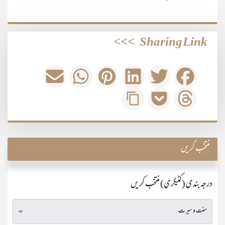
>>>
Sharing Link
منتخب کریں
درجہ بندی (کٹیگری) منتخب کریں