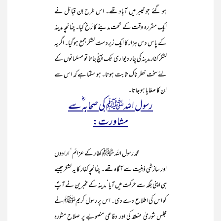
ہو گئے جو خیبر میں آباد تھے۔ اس طرح اِن قبائل نے
ایک مقررہ وقت کے تحت مدینے کا رُخ کیا۔ چنانچہ مدینہ
کے پاس دس ہزار کا ایک زبردست لشکر جمع ہو گیا۔ اگر یہ
لشکر کفار مدینہ کی چار دیواری تک پہنچ جاتا تو مسلمانوں کے
لئے سخت خطر ناک ثابت ہوتا۔ ہو سکتا ہے کہ اس سے
ان کا صفایا ہو جاتا۔
رسول اللہﷺ کی صحابہ ؓسے
مشاورت:
محمد رسول اللہ ﷺ کفار کے عزائم‘ ارادوں
اور سازشی ذہنیت سے آگاہ تھے۔ چنانچہ کفار کا یہ لشکر جیسے
ہی اپنی جگہ سے حرکت میں آیا‘ مدینہ کے مخبرین نے آپؐ
کو اس کی اطلاع دے دی۔ اس پر رسول کریمﷺ نے
مجلس شوریٰ منعقد کی اور دفاعی منصوبے پر صلاح مشورہ