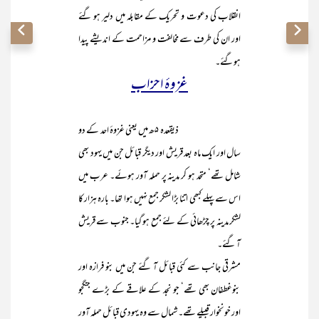
انقلاب کی دعوت و تحریک کے مقابلہ میں دلیر ہو گئے
اور ان کی طرف سے مخالفت و مزاحمت کے اندیشے پیدا
ہوگئے۔
غزوۂ احزاب
ذیقعدہ ۵ھ میں یعنی غزوۂ احد کے دو
سال اور ایک ماہ بعد قریش اور دیگر قبائل جن میں یہود بھی
شامل تھے‘ متحد ہو کر مدینہ پر حملہ آور ہوئے۔ عرب میں
اس سے پہلے کبھی اتنا بڑا لشکر جمع نہیں ہوا تھا۔ بارہ ہزار کا
لشکر مدینہ پر چڑھائی کے لئے جمع ہو گیا۔ جنوب سے قریش
آ گئے۔
مشرقی جانب سے کئی قبائل آ گئے جن میں بنو فرازہ اور
بنوغطفان بھی تھے‘ جو نجد کے علاقے کے بڑے جنگجو
اور خونخوار قبیلے تھے۔ شمال سے وہ یہودی قبائل حملہ آور