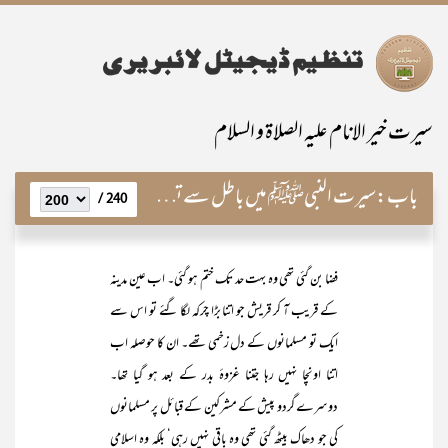
سیرت خیر الانام علیہ الصلاۃ و السلام
باب:
سیرت النبیﷺ میں باطل سے تصادم کے تکمیلی مراحل
240 /
فضا بن گئی تھی وہ بہت حد تک ختم ہو گئی۔ اب عین مدینہ
کے قریب آ کر قریش جو اتنا بڑا چرکہ لگا گئے تو اس سے
ایک تو مسلمانوں کے دل زخمی تھے۔ ان کا حوصلہ اب
اتنا اونچا نہیں رہا جتنا غزوۂ بدر کے بعد ہو گیا تھا۔
دوسرے گردو پیش کے مشرکین کے قبائل پر مسلمانوں
کی جو دھاک بیٹھ گئی تھی وہ باقی نہیں رہی‘ بلکہ وہ اسلامی