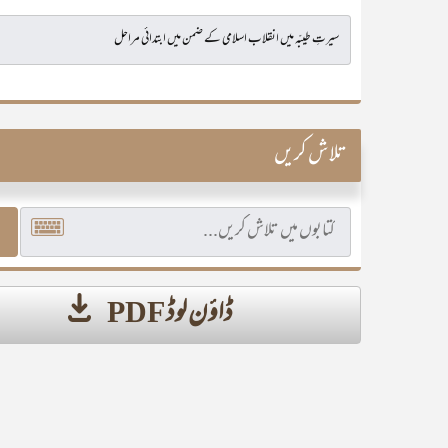
تلاش کریں
ڈاؤن لوڈ PDF