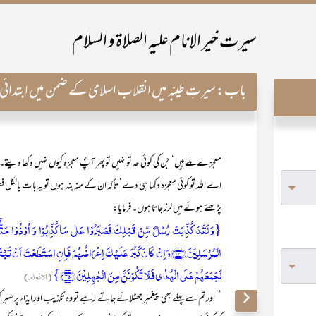
سیرت خیر الانام علیہ الصلاۃ و السلام
باب:
سیرتِ طیبّہ میں انقلاب اسلامی کے ضمن میں ابتدائی
معجزے ملے ہیں‘ جن کی کوئی حد تو نہیں تو پھر آپؐ معجزہ کیوں نہیں دکھا دیت
اے اللہ تو کوئی معجزہ دکھا ہی دے‘ تاکہ ان کے منہ بند ہوں تو یہ بات بالکل فط
پڑھتے ہوئے میں لرز جاتا ہوں۔ فرمایا:
{وَ لَقَدۡ کُذِّبَتۡ رُسُلٌ مِّنۡ قَبۡلِکَ فَصَبَرُوۡا عَلٰی مَا کُذِّبُوۡا وَ اُوۡذُوۡا حَتّٰۤ
الۡمُرۡسَلِیۡنَ ﴿۳۴﴾وَ اِنۡ کَانَ کَبُرَ عَلَیۡکَ اِعۡرَاضُہُمۡ فَاِنِ اسۡتَطَعۡتَ اَنۡ ت
لَجَمَعَہُمۡ عَلَی الۡہُدٰی فَلَا تَکُوۡنَنَّ مِنَ الۡجٰہِلِیۡنَ ﴿۳۵﴾}
(الانعام)
’’ اور تم سے پہلے بھی پیغمبر جھٹلائے جاتے رہے تو وہ تکذیب اور ایذاء پر صب