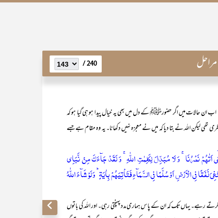
 مراحل
240 /
ے۔ اب ان حالات میں اگر حضورﷺ کے دل میں بھی یہ خیال پیدا ہو ہی گیا ہو کہ
ری تھی لیکن اللہ نے بتا دیا کہ میں نے معجزہ نہیں دکھانا۔ یہ وہ مقام ہے جسے
ی اَتٰہُمۡ نَصۡرُنَا ۚ وَ لَا مُبَدِّلَ لِکَلِمٰتِ اللّٰہِ ۚ وَ لَقَدۡ جَآءَکَ مِنۡ نَّبَاِی
َبۡتَغِیَ نَفَقًا فِی الۡاَرۡضِ اَوۡ سُلَّمًا فِی السَّمَآءِ فَتَاۡتِیَہُمۡ بِاٰیَۃٍ ؕ وَ لَوۡ شَآءَ اللّٰہُ
ر کرتے رہے۔ یہاں تک کہ ان کے پاس ہماری مدد پہنچتی رہی۔ اور اللہ کی باتوں