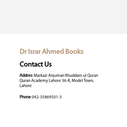
Dr Israr Ahmed Books
Contact Us
Addres:
Markazi Anjuman Khuddam ul Quran
Quran Academy Lahore 36-K, Model Town,
Lahore
Phone
042-35869501-3