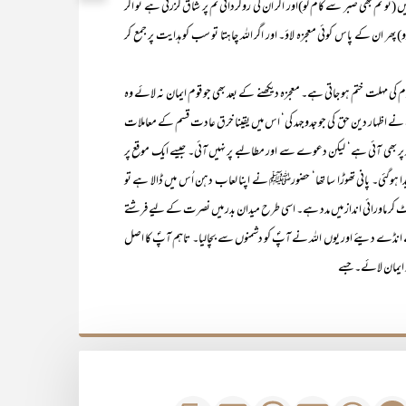
یں (تو تم بھی صبر سے کام لو)اور اگر ان کی روگردانی تم پر شاق گزرتی ہے تو اگر
پھر ان کے پاس کوئی معجزہ لاؤ۔ اور اگر اللہ چاہتا تو سب کو ہدایت پر جمع کر
ختم ہو جاتی ہے۔ معجزہ دیکھنے کے بعد بھی جو قوم ایمان نہ لائے وہ
پؐ نے اظہار دین حق کی جو جدوجہد کی‘ اس میں یقینا خرق عادت قسم کے معاملات
ور پر بھی آئی ہے‘ لیکن دعوے سے اور مطالبے پر نہیں آئی۔ جیسے ایک موقع پر
ہوگئی۔ پانی تھوڑا سا تھا‘ حضورﷺ نے اپنا لعاب دہن اُس میں ڈالا ہے تو
ٹ کر ماورائی انداز میں مدد ہے۔ اسی طرح میدان بدر میں نصرت کے لیے فرشتے
 انڈے دیئے اور یوں اللہ نے آپؐ کو دشمنوں سے بچالیا۔ تاہم آپؐ کا اصل
ایمان لائے۔ جسے