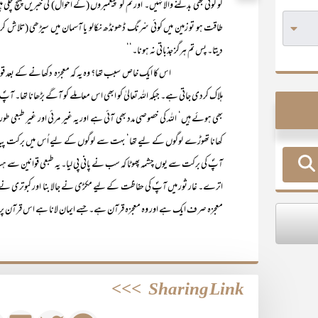
کو کوئی بھی بدلنے والا نہیں۔ اور تم کو پیغمبروں (کے احوال) کی خبریں پہنچ چکی ہ
طاقت ہو تو زمین میں کوئی سْرنگ ڈھونڈھ نکالو یا آسمان میں سیڑھی (تلاش کرو) 
دیتا۔ پس تم ہرگز جذباتی نہ ہونا۔‘‘
اس کا ایک خاص سبب تھا؟ وہ یہ کہ معجزہ دکھانے کے بعد قوم کی مہلت 
ہلاک کردی جاتی ہے۔ جبکہ اللہ تعالیٰ کو ابھی اس معاملے کو آگے بڑھانا تھا۔ آ
بھی ہوئے ہیں‘ اللہ کی خصوصی مدد بھی آئی ہے اور یہ غیر مرئی اور غیر طبعی ط
کھانا تھوڑے لوگوں کے لیے تھا‘ بہت سے لوگوں کے لیے اُس میں برکت پیدا 
آپؐ کی برکت سے یوں چشمہ پھوٹا کہ سب نے پانی پی لیا۔ یہ طبعی قوانین سے ہ
اترے۔ غار ثور میں آپؐ کی حفاظت کے لیے مکڑی نے جالا بنا اور کبوتری نے
معجزہ صرف ایک ہے اور وہ معجزہ قرآن ہے۔ جسے ایمان لانا ہے اس قرآن پر 
>>>
Sharing Link