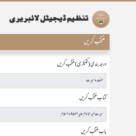
منتخب کریں
درجہ بندی (کٹیگری) منتخب کریں
کتاب منتخب کریں
باب منتخب کریں